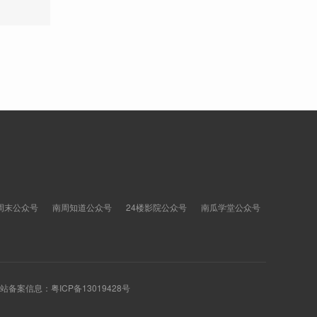
周末公众号
南周知道公众号
24楼影院公众号
南瓜学堂公众号
 网站备案信息：
粤ICP备13019428号