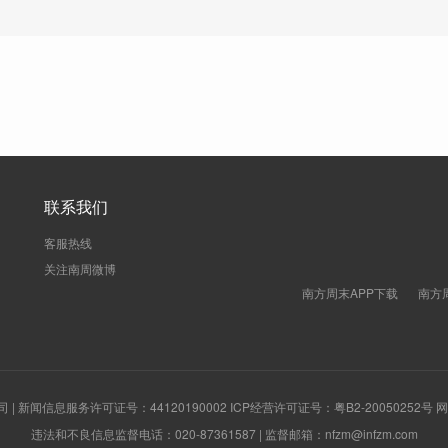
联系我们
客服热线
关注南周微博
南方周末APP下载
南方
新闻信息服务许可证号：44120190002 ICP经营许可证号：粤B2-20050252号
违法和不良信息监督电话：020-87361587 | 监督邮箱：nfzm@infzm.com