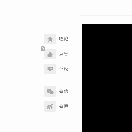
收藏
点赞
评论
分
享
微信
到
微博