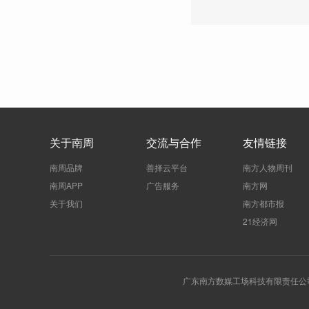
关于南周
交流与合作
友情链接
南周品牌
善择云平台
南方人物周刊
南周APP
广告服务
南方网
关于我们
南方都市报
21经济网
广东南方数媒工场科技有限责任公司 | 