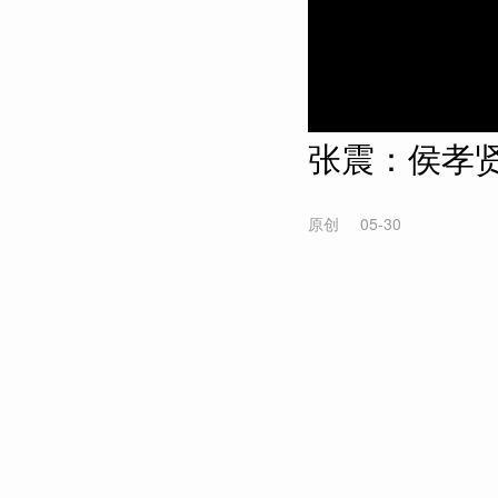
张震：侯孝贤
原创
05-30