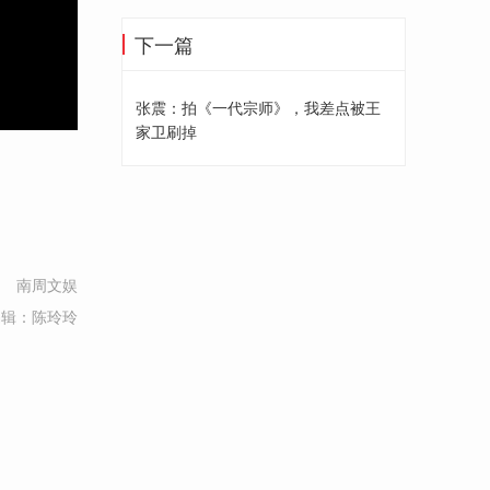
下一篇
张震：拍《一代宗师》，我差点被王
家卫刷掉
的
南周文娱
编辑：陈玲玲