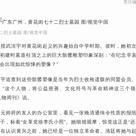
责任
二烈士墓园 图/视觉中国
教授武洹宇对黄花岗起义的兴趣始自中学时期。彼时，她初
初建时墓道柱顶之上的巨大骷髅雕塑印象深刻：“在纪念辛
会出现如此惊悚的塑像？”
洹宇追查到这些骷髅塑像是当年为烈士收殓遗骸的同盟会员
。“这个人物，将公益慈善、文化符号与革命精神这三个
人物周刊》说。
大元帅府的友人的办公室里，看见一张晚清通缉令性质的报
子，标着“女革党徐李氏小照”。她细细观摩，惊觉这正是“还
“早在认识黄兴之前，她已经是一位独立革命者。清廷将她与