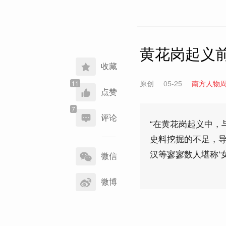
黄花岗起义前
收藏
原创
05-25
南方人物
点赞
评论
“在黄花岗起义中，
史料挖掘的不足，
分
汉等寥寥数人堪称‘
享
微信
到
微博