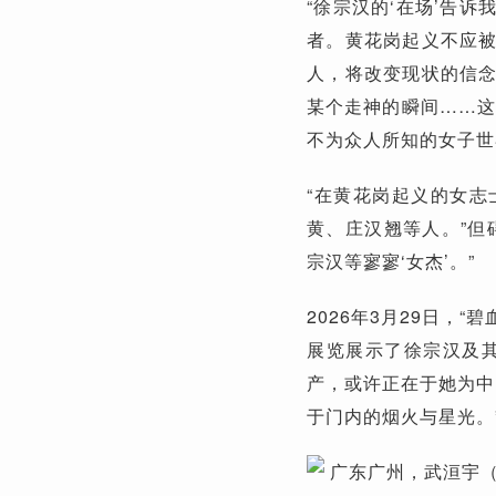
“徐宗汉的‘在场’告
者。黄花岗起义不应
人，将改变现状的信
某个走神的瞬间……这
不为众人所知的女子世
“在黄花岗起义的女
黄、庄汉翘等人。”但
宗汉等寥寥‘女杰’。”
2026年3月29日，
展览展示了徐宗汉及
产，或许正在于她为中
于门内的烟火与星光