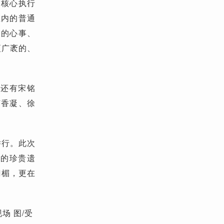
的核心执行
在内的普通
淌的心事、
更广袤的、
，还有宋铭
何香凝、徐
举行。此次
们的珍贵遗
门楣，更在