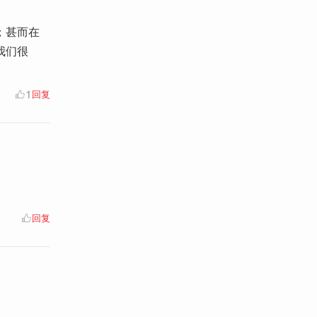
；甚而在
我们很
1
回复
回复