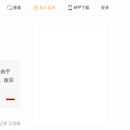
搜索
加入会员
APP下载
登录
。由于
、徐宗
记者 王佳薇