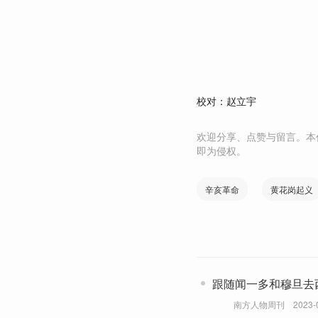
校对：赵立宇
欢迎分享、点赞与留言。本
即为侵权。
辛亥革命
黄花岗起义
跟随闻一多和穆旦去
南方人物周刊
2023-