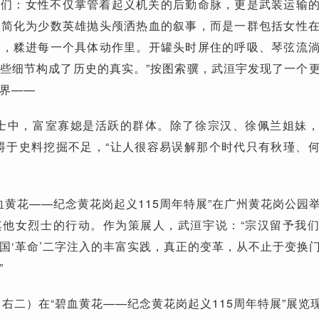
诉我们：女性不仅掌管着起义机关的后勤命脉，更是武装运输
被简化为少数英雄抛头颅洒热血的叙事，而是一群包括女性
念，糅进每一个具体动作里。开罐头时屏住的呼吸、琴弦流
些细节构成了历史的真实。”按图索骥，武洹宇发现了一个
界——
志士中，富室寡媳是活跃的群体。除了徐宗汉、徐佩兰姐妹
碍于史料挖掘不足，“让人很容易误解那个时代只有秋瑾、
“碧血黄花——纪念黄花岗起义115周年特展”在广州黄花岗公园
其他女烈士的行动。作为策展人，武洹宇说：“宗汉留予我
国‘革命’二字注入的丰富实践，真正的变革，从不止于变换
。”