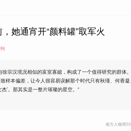
，她通宵开“颜料罐”取军火
周刊
与徐宗汉境况相似的富室寡媳，构成了一个值得研究的群体
导致样本偏差，让今人很容易误解那个时代只有秋瑾、何香凝
女杰’。那其实是一整片璀璨的星空。”
南方人物周刊