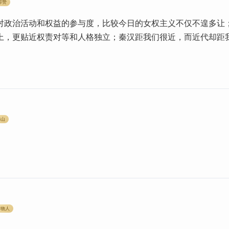
得赞
对政治活动和权益的参与度，比较今日的女权主义不仅不遑多让
上，更贴近权责对等和人格独立；秦汉距我们很近，而近代却距
书山
博物人