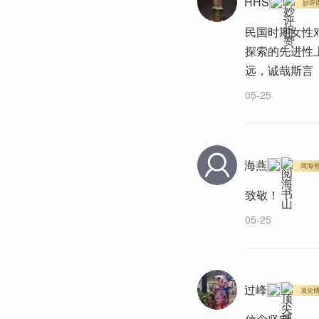
HHS
妙评
民国时期女性
探索的先进性
远，诚哉斯言
05-25
海燕
阅海
致敬！
05-25
过峰
顶尖