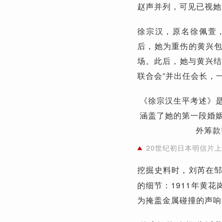
赵声并列，可见已视她
徐宗汉，原名徐佩萱
后，她为重伤的黄兴
场。此后，她与黄兴结
联合会”并出任会长，
《徐宗汉生平考述》
涵盖了她的第一段婚
外筹款
20世纪初日本明信片上
挖掘史料时，刘芮在
的细节：1911年黄
为掩盖金属碰撞的声响