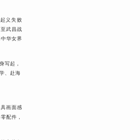
岗起义失败
运至武昌战
海中华女界
身写起，
学、赴海
极具画面感
器零配件，