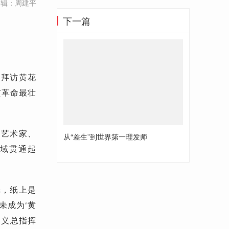
编辑：周建平
下一篇
次拜访黄花
亥革命最壮
、艺术家、
从“差生”到世界第一理发师
领域贯通起
纸，纸上是
未成为‘黄
起义总指挥