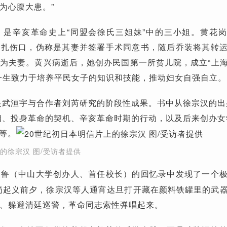
为心腹大患。”
，是辛亥革命史上“同盟会徐氏三姐妹”中的三小姐。黄花
包扎伤口，伪称是其妻并签署手术同意书，随后乔装将其转
为夫妻。黄兴病逝后，她创办民国第一所贫儿院，成立“上
一生致力于培养平民女子的知识和技能，推动妇女自强自立。
是武洹宇与合作者刘芮研究的阶段性成果。书中从徐宗汉的出
姻、投身革命的契机、辛亥革命时期的行动，以及后来创办女
等。
的徐宗汉 图/受访者提供
邹鲁
的回忆录中发现了一个
（中山大学创办人、首任校长）
花岗起义前夕，徐宗汉等人通宵达旦打开藏在颜料铁罐里的武
、躲避清廷巡警，革命同志索性弹唱起来。