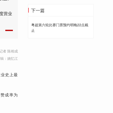
下一篇
度营业
粤超第六轮比赛门票预约明晚22点截
止
记者 陈相成
编辑：姚忆江
企业史上最
，赞成率为