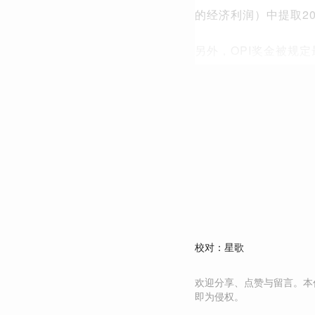
中提取2
的经济利润）
另外，OPI奖金被规
校对：星歌
欢迎分享、点赞与留言。本
即为侵权。