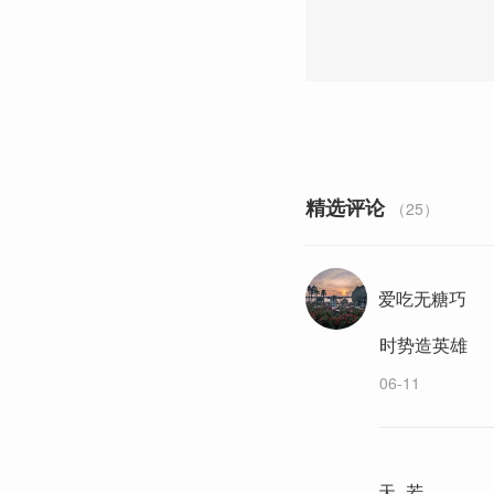
精选评论
（25）
爱吃无糖巧
时势造英雄
06-11
天_若