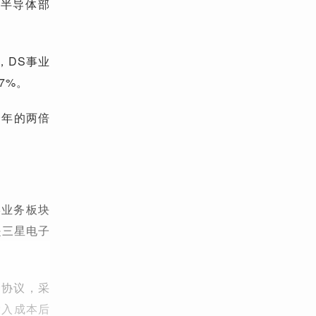
的半导体部
，DS事业
7%。
全年的两倍
某业务板块
是三星电子
金协议，采
投入成本后