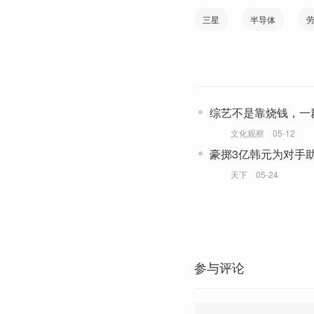
三星
半导体
综艺不是靠烧钱，一
打造高分神作
文化观察
05-12
豪掷3亿韩元为对手
再访韩国
天下
05-24
参与评论