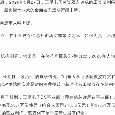
息，2026年5月27日，三星电子劳资双方达成的工资谈判
，避免因十八天的全面罢工造成产能中断。
国股市大幅上涨。
点，在于全球存储芯片市场空前繁荣之际，如何为员工合理
机构测算，韩国另一存储芯片巨头SK海力士，2026年人
性、长期性、政治性’的抗争传统。”山东大学商学院教授刘文
此次争端的实质是财阀治理模式与新时代劳工权益存在结构
息了解到，三星电子DS事业部
（即存储芯片所在事业部）
别实现53.7万亿韩元
和37.61万
（约合人民币2416.5亿元）
的营业利润，双双创下单季度历史最高纪录。
）