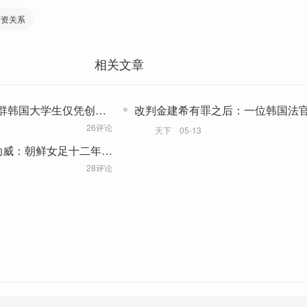
劳资关系
相关文章
群韩国大学生仅凭创意
改判金建希有罪之后：一位韩国法
落幕
26评论
天下
05-13
助威：朝鲜女足十二年后
28评论