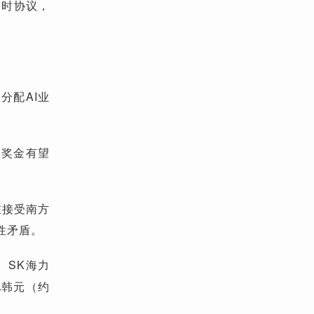
临时协议，
分配AI业
均奖金有望
在接受南方
性矛盾。
、SK海力
亿韩元
（约