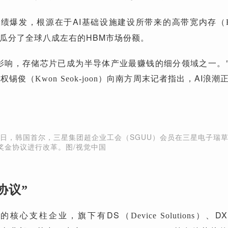
业绩爆发，根源在于AI基础设施建设所带来的高带宽内存
（
瓜分了全球八成左右的HBM市场份额。
影响，存储芯片已成为半导体产业最赚钱的细分领域之一。
授权锡俊
向南方周末记者指出，AI浪潮
（Kwon Seok-joon）
17日，韩国首尔，三星集团超企业工会（SGUU）会员在三星电子瑞
奖金协议进行改革。图/视觉中国
协议”
的核心支柱企业，旗下有DS
、DX
（Device Solutions）