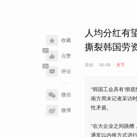
人均分红有望
收藏
撕裂韩国劳
点赞
原创
06-09
天下
评论
分
“韩国工会具有‘彻
享
微信
南方周末记者采访
到
性矛盾。
微博
“在大企业之间跳槽
通常以内推方式进行