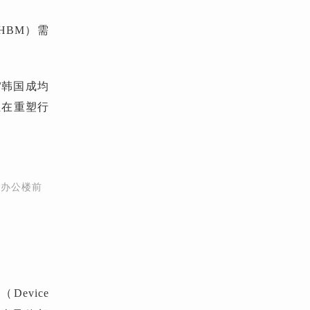
需
HBM）
”韩国成均
正在重塑行
草办公楼前
（Device