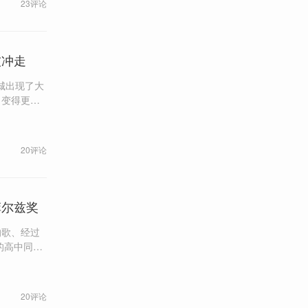
23评论
被冲走
城出现了大
，变得更
20评论
菲尔兹奖
的歌、经过
很失望”地
呀。
20评论