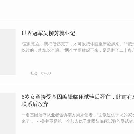
世界冠军吴柳芳就业记
“直到现在，我把债还完了，才可以把体面重新捡起来。” “把想吃的，没
吃过的，统统吃个遍。”两个学期肆虐下来，足足胖了二十多
说，她度过了上半生最松弛惬意的一段快乐时光。 “她们社交思维简单，
到了社会上去，不太会和人打交道。”
社会
07-30
6岁女童接受基因编辑临床试验后死亡，此前有
联系后放弃
一名基因治疗从业者告诉南方周末记者，“面谈过仇子龙的家
来了”。 小美并不是第一个加入仇子龙团队临床试验的受试者。 “有患者
自筹资金寻找研究团队开展治疗探索，这种情况近几年在国
头。” 根据“818号令”，未来包括IIT在内的医疗新技术研究，将面临更加