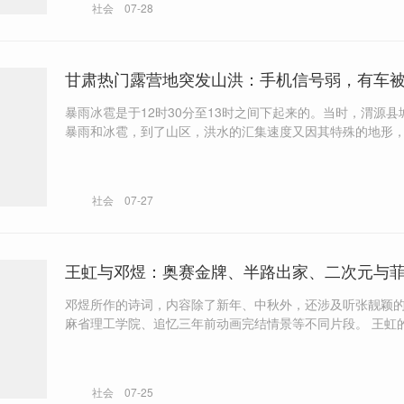
社会
07-28
明确和严格的监管要求。
甘肃热门露营地突发山洪：手机信号弱，有车
暴雨冰雹是于12时30分至13时之间下起来的。当时，渭源县
暴雨和冰雹，到了山区，洪水的汇集速度又因其特殊的地形
快。​
社会
07-27
王虹与邓煜：奥赛金牌、半路出家、二次元与
邓煜所作的诗词，内容除了新年、中秋外，还涉及听张靓颖
麻省理工学院、追忆三年前动画完结情景等不同片段。 王虹的高中同学
曾与其交流自己喜欢的男生。她记得，当时王虹听完，“好像
说，如果因为别人成绩好就喜欢对方，那自己也可以成绩好
社会
07-25