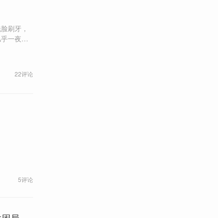
洗脸刷牙，
几乎一夜未
22评论
5评论
生困局