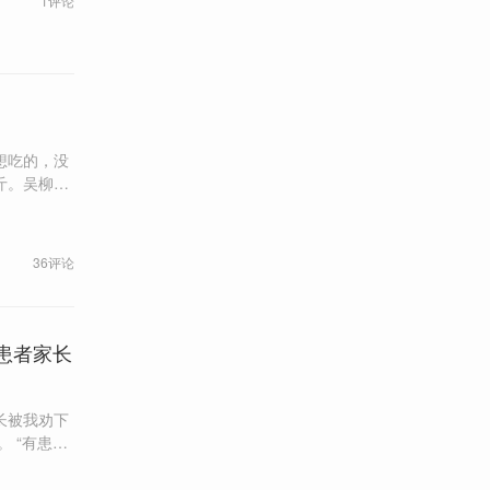
1评论
斤。吴柳芳
36评论
患者家长
长被我劝下
内已有苗