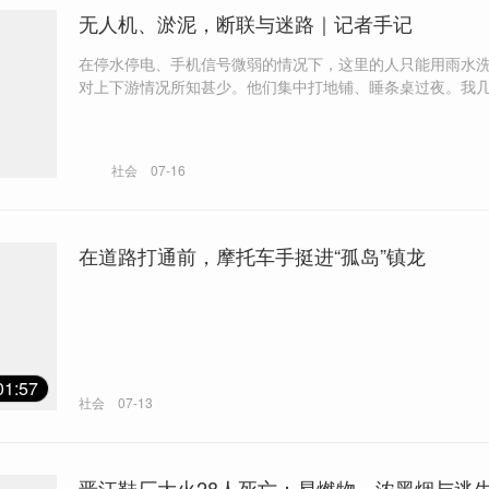
无人机、淤泥，断联与迷路｜记者手记
在停水停电、手机信号微弱的情况下，这里的人只能用雨水
对上下游情况所知甚少。他们集中打地铺、睡条桌过夜。我
眠。
社会
07-16
在道路打通前，摩托车手挺进“孤岛”镇龙
01:57
社会
07-13
晋江鞋厂大火28人死亡：易燃物、浓黑烟与逃