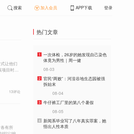
搜索
加入会员
APP下载
登录
热门文章
一次体检，26岁的她发现自己染色
1
体竟为男性｜周一健
方式让他们
08-03
理委员会”的
官民“两败”：河湟谷地生态园被强
2
拆始末
13评论
08-04
一个希望”。
牛仔裤工厂里的第八个暑假
3
08-05
了
新闻系毕业写了八年真实罪案，她
4
悟出人性本质
方各有所