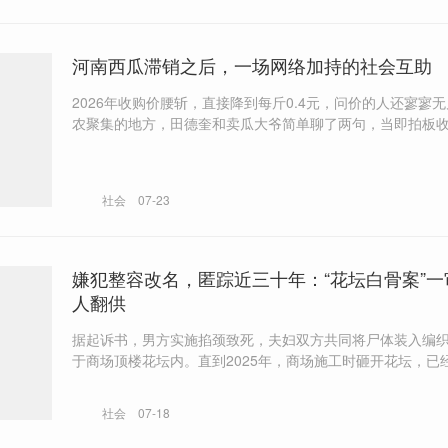
河南西瓜滞销之后，一场网络加持的社会互助
2026年收购价腰斩，直接降到每斤0.4元，问价的人还寥寥无几。
农聚集的地方，田德奎和卖瓜大爷简单聊了两句，当即拍板
瓜，“那个大爷一激动，要给我跪下来，我好几天心里都可难受了”
果行业，分销成本高于水果本身成本，是较为常见的现象。
的也是辛苦钱，经常也会赔钱。”
社会
07-23
嫌犯整容改名，匿踪近三十年：“花坛白骨案”一
人翻供
据起诉书，男方实施掐颈致死，夫妇双方共同将尸体装入编
于商场顶楼花坛内。直到2025年，商场施工时砸开花坛，已
白骨的受害人才重见天日。 受害人儿子称，陈某芬曾跪倒在地忏悔，但
是开庭后开始翻供，虽未完全否认基本事实，但在作案动机
社会
07-18
节等问题上，将责任推卸给前夫。