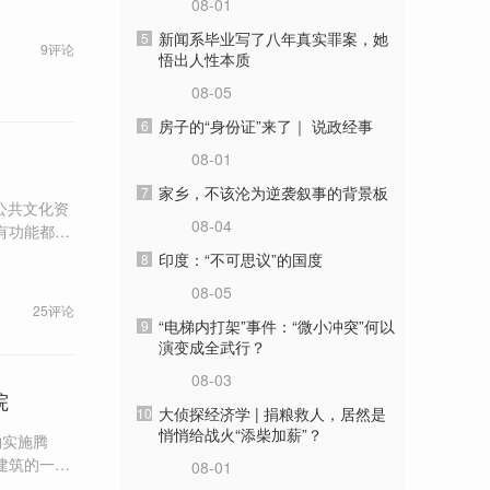
08-01
新闻系毕业写了八年真实罪案，她
5
9评论
悟出人性本质
08-05
房子的“身份证”来了｜ 说政经事
6
08-01
家乡，不该沦为逆袭叙事的背景板
7
公共文化资
08-04
有功能都无
印度：“不可思议”的国度
8
，甚至高端
08-05
25评论
“电梯内打架”事件：“微小冲突”何以
9
演变成全武行？
08-03
院
大侦探经济学 | 捐粮救人，居然是
10
悄悄给战火“添柴加薪”？
物实施腾
08-01
育教学场所