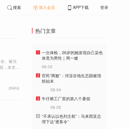
搜索
加入会员
APP下载
登录
热门文章
一次体检，26岁的她发现自己染色
1
体竟为男性｜周一健
齐全、被当
08-03
建筑，未支持
官民“两败”：河湟谷地生态园被强
2
拆始末
29评论
08-04
牛仔裤工厂里的第八个暑假
3
08-05
“不承认以色列主权”：马来西亚总
4
理下达“逐客令”