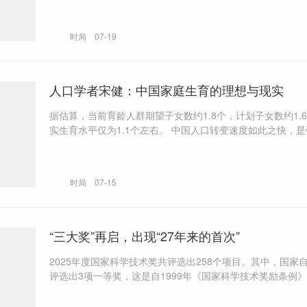
和单位宿舍，不对外开放。 “北京以中轴线申遗为抓手，实施了‘新中国
成立以来北京最大规模的文物腾退’”。
时局
07-19
人口学者宋健：中国家庭生育的理想与现实
据估算，当前育龄人群期望子女数约1.8个，计划子女数约1.
实生育水平仅为1.1个左右。 中国人口转变速度如此之快，是强有力的国
家政策、高速的经济社会发展和深刻的社会文化变迁这三股
间内集中释放、相互叠加的结果。 需要强调的是，实现适度生育水平不
能以牺牲家庭权益，尤其女性权益为代价。
时局
07-15
“三大奖”再启，出现“27年来的首次”
2025年度国家科学技术奖共评选出258个项目。其中，国家
评选出3项一等奖，这是自1999年《国家科学技术奖励条例
的首次。