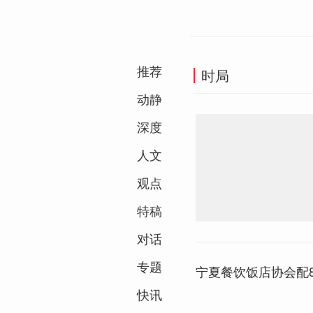
推荐
时局
动静
深度
人文
观点
特稿
对话
专题
宁夏餐饮饭店协会配
快讯