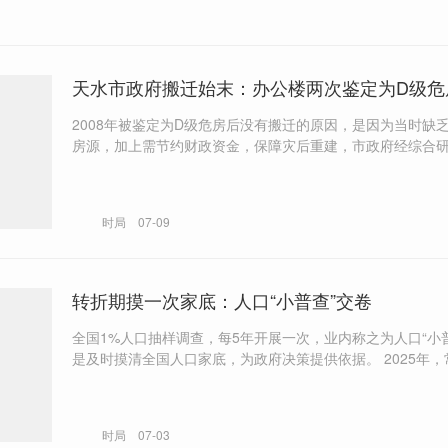
天水市政府搬迁始末：办公楼两次鉴定为D级危
2008年被鉴定为D级危房后没有搬迁的原因，是因为当时缺
房源，加上需节约财政资金，保障灾后重建，市政府经综合
加固维修措施，继续使用。
时局
07-09
转折期摸一次家底：人口“小普查”交卷
全国1%人口抽样调查，每5年开展一次，业内称之为人口“小
是及时摸清全国人口家底，为政府决策提供依据。 ​2025年，常住人口城
镇化水平达到67.9%，城镇人口比乡村人口多5亿人，创历史新
前，城乡人口差约为4亿人。 此次人口“小普查”新增独立的村（居）委会
基本情况表，将社区养老、生育支持、市政配套等公共服务
时局
07-03
口调查体系。