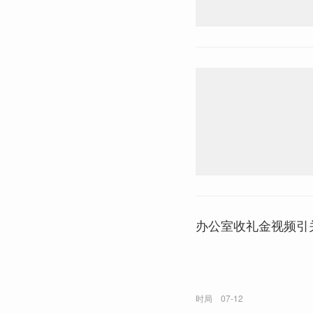
办公室收礼金视频引
时局
07-12