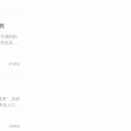
房
乏可调剂的
研判后采取
21评论
普查”，目的
高。 5年
内容纳入人
16评论