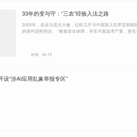
33年的变与守：“三农”经验入法之路
2002年，农业法首次大修，过程几乎与中国加入世界贸易组
的谈判进程同步。 “粮食安全保障，并非片面追求产量，更在于保障粮食
的生产能力。”中国农业大学教授任大鹏认为，关键是保障土
力。
时局
06-15
设“涉AI应用乱象举报专区”