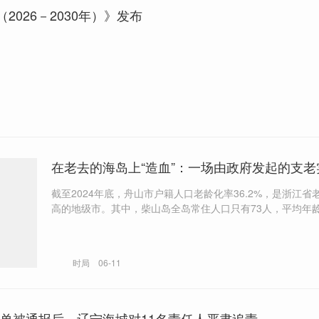
2026－2030年）》发布
在老去的海岛上“造血”：一场由政府发起的支老
截至2024年底，舟山市户籍人口老龄化率36.2%，是浙江省
高的地级市。其中，柴山岛全岛常住人口只有73人，平均年龄
龄最大的91岁，年龄最小的57岁。 能否以部分财政资金为引导，引入社
会组织提供支老服务，通过专业运营盘活海岛资源，最终实
血，反哺支老服务。 成立海岛社区发展基金会，邀请岛上原有的饭店、
时局
06-11
民宿等商业主体，和公益团队引进的商业业态主体加入。约
为，由公益团队介绍来的客源，商业主体拿出7%的经营收入
会，自有客源则拿出2%。
”榜单被通报后，辽宁海城对11名责任人严肃追责