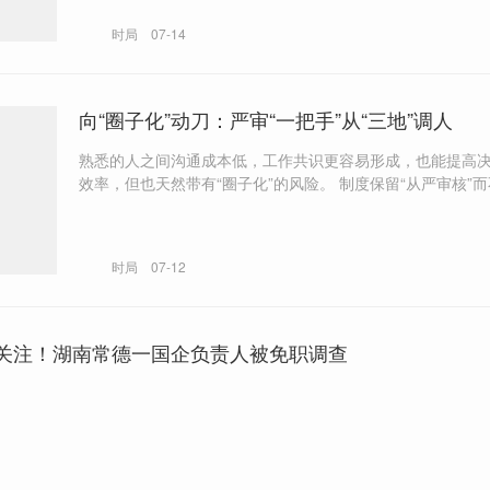
时局
07-14
向“圈子化”动刀：严审“一把手”从“三地”调人
熟悉的人之间沟通成本低，工作共识更容易形成，也能提高
效率，但也天然带有“圈子化”的风险。 制度保留“从严审核”而不是“一律
不得”的空间，是因为地方治理需要弹性。既要防止“一把手”
“安插”自己人，也要避免把约束变成干部不作为的借口。
时局
07-12
关注！湖南常德一国企负责人被免职调查