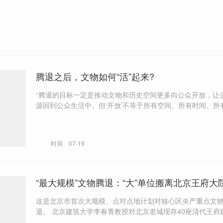
腾退之后，文物如何“活”起来?
“腾退的目标一定是推动文物和历史空间更多向公众开放，让
源回到公众生活中。但‘开放’不等于所有空间、所有时间、所
差别开放。” “腾退以后的文物建筑，绝不能为少数人服务或使用，也不
能够出租牟利。必须警惕一种倾向，就是把文物过度商业化
会所化。”
时局
07-19
“最大规模”文物腾退：“大”单位搬离北京王府大
这是北京市首次大规模、点对点地计划对核心区央产重点文
退。 北京建筑大学李春青教授对北京老城现存40座清代王府建筑的一项
研究显示，截至2024年，多数王府仍然被用作行政办公、教