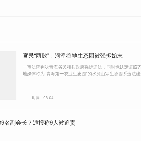
官民“两败”：河湟谷地生态园被强拆始末
一审法院判决青海省民和县政府强拆违法，同时也认定证照
地媒体称为“青海第一农业生态园”的水源山宗生态园系违法
其赔偿诉求。 对于县政府当庭举报企业伪造公章、公文一事，法院后来
的判词未予回应。
时局
08-04
89名副会长？通报称9人被追责