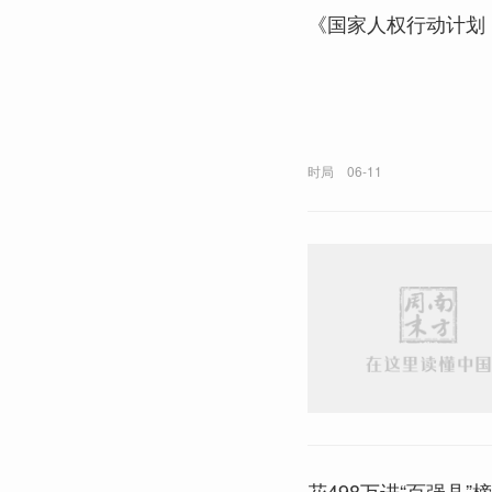
《国家人权行动计划（
时局
06-11
花498万进“百强县