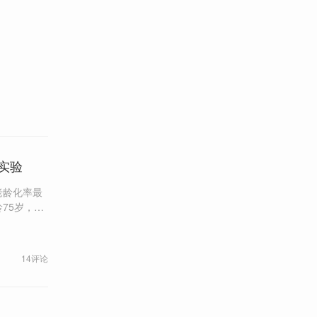
实验
老龄化率最
75岁，年
现自我造
14评论
定分成方式
注入基金