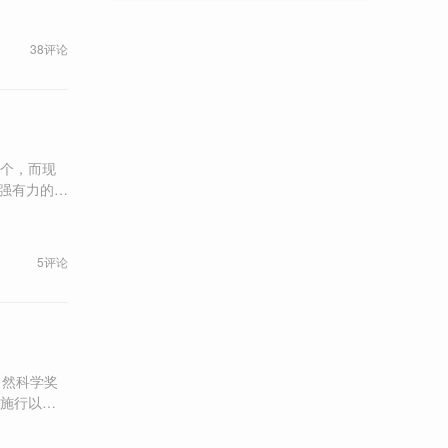
38评论
6个，而现
力量在短时
5评论
自然科学奖
》施行以来