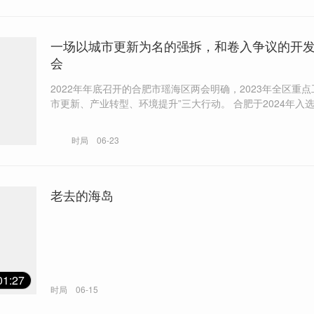
一场以城市更新为名的强拆，和卷入争议的开
会
2022年年底召开的合肥市瑶海区两会明确，2023年全区重点
市更新、产业转型、环境提升”三大行动。 合肥于2024年入选财政部、
住房城乡建设部首批15个城市更新试点城市之一。 法院审理认为，龙岗
开发区管委会未能证明拆除前依法履行了书面催告、听取陈
时局
06-23
出强制执行决定并公告等法定程序，应属违法。
老去的海岛
01:27
时局
06-15