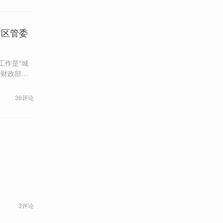
发区管委
工作是“城
述申辩、作
36评论
3评论