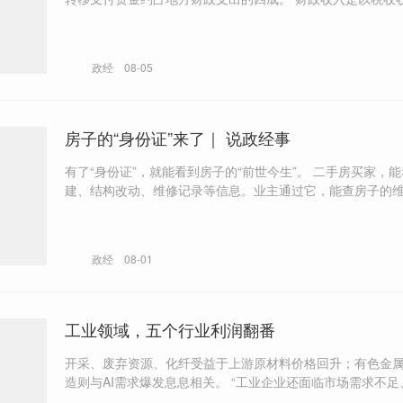
税收入为主，对土地出让收入的依赖程度，转移支付是以均
付还是专项转移支付为主，都会影响地方政府的可支配财力
政经
08-05
房子的“身份证”来了｜ 说政经事
有了“身份证”，就能看到房子的“前世今生”。 二手房买家，能看到违章搭
建、结构改动、维修记录等信息。业主通过它，能查房子的
看安全状态、办贷款、缴物业费。
政经
08-01
工业领域，五个行业利润翻番
开采、废弃资源、化纤受益于上游原材料价格回升；有色金
造则与AI需求爆发息息相关。 “工业企业还面临市场需求不足、资金周转
压力较大等问题。”