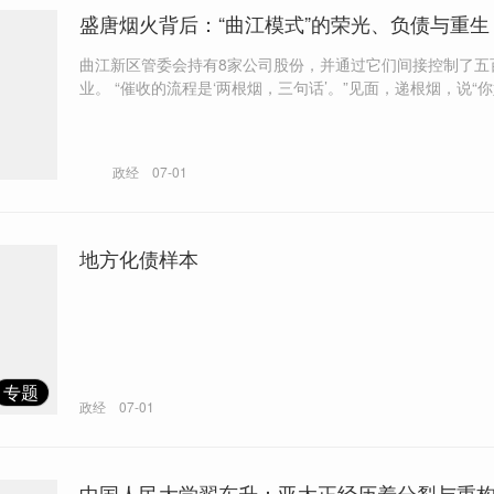
盛唐烟火背后：“曲江模式”的荣光、负债与重生
曲江新区管委会持有8家公司股份，并通过它们间接控制了五
业。 “催收的流程是‘两根烟，三句话’。”见面，递根烟，说“你好”；对方
回“没钱”，再抽根烟，说“再见”。 “曲江系”的经营性债务，将划入新成立
的文旅集团，通过市场化方式化解，彻底切断政府的隐性担
政经
07-01
地方化债样本
专题
政经
07-01
中国人民大学翟东升：亚太正经历着分裂与重