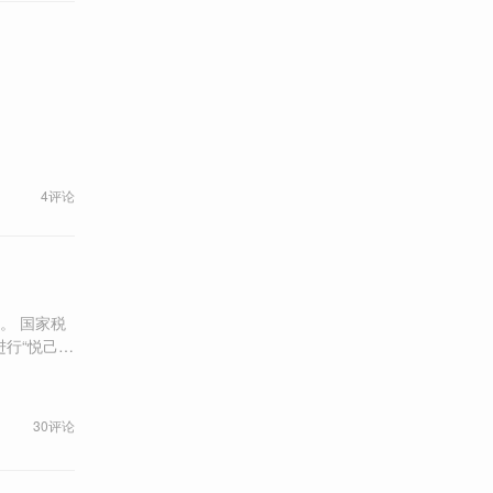
4评论
家税
行“悦己”
吓跑。”
30评论