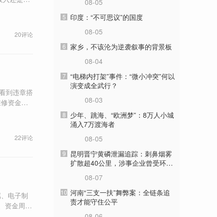
08-05
衡性转移支
印度：“不可思议”的国度
5
。
08-05
20评论
家乡，不该沦为逆袭叙事的背景板
6
08-04
“电梯内打架”事件：“微小冲突”何以
7
演变成全武行？
08-03
维修资金、
少年、跳海、“欧洲梦”：8万人小城
8
涌入7万渡海者
22评论
08-05
昆明晋宁黄磷泄漏追踪：刺鼻烟雾
9
扩散超40公里，涉事企业曾受环保
处罚
08-07
河南“三支一扶”舞弊案：全链条追
10
属、电子制
责才能守住公平
08-06