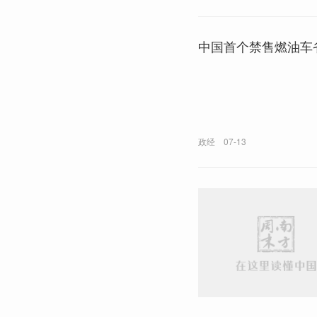
中国首个禁售燃油车
政经
07-13