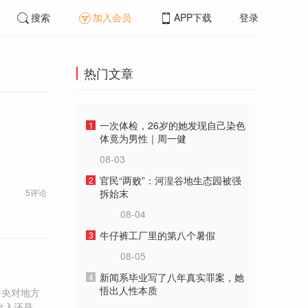
搜索
加入会员
APP下载
登录
热门文章
一次体检，26岁的她发现自己染色
1
体竟为男性｜周一健
08-03
官民“两败”：河湟谷地生态园被强
2
5评论
拆始末
08-04
牛仔裤工厂里的第八个暑假
3
08-05
新闻系毕业写了八年真实罪案，她
4
悟出人性本质