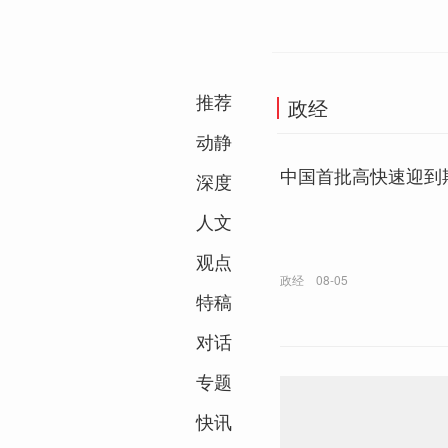
推荐
政经
动静
中国首批高快速迎到
深度
人文
观点
政经
08-05
特稿
对话
专题
快讯