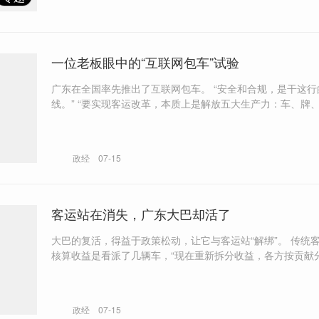
一位老板眼中的“互联网包车”试验
广东在全国率先推出了互联网包车。 “安全和合规，是干这行的生命
线。” “要实现客运改革，本质上是解放五大生产力：车、牌、站、业务
模式、经营者身份。”
政经
07-15
客运站在消失，广东大巴却活了
大巴的复活，得益于政策松动，让它与客运站“解绑”。 传统客运行业，
核算收益是看派了几辆车，“现在重新拆分收益，各方按贡献分配
圳线开始竞争了，“只不过是（售票）平台在竞争，车还是一
政经
07-15