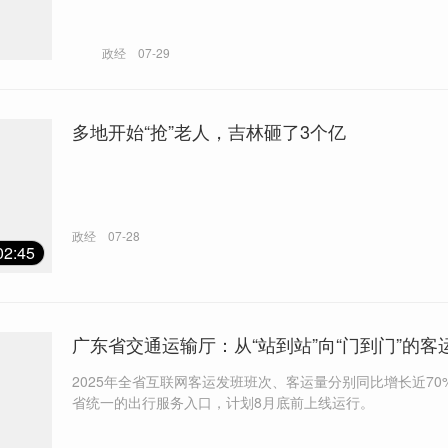
政经
07-29
多地开始“抢”老人，吉林砸了3个亿
政经
07-28
02:45
广东省交通运输厅：从“站到站”向“门到门”的客
2025年全省互联网客运发班班次、客运量分别同比增长近70%。 
省统一的出行服务入口，计划8月底前上线运行。