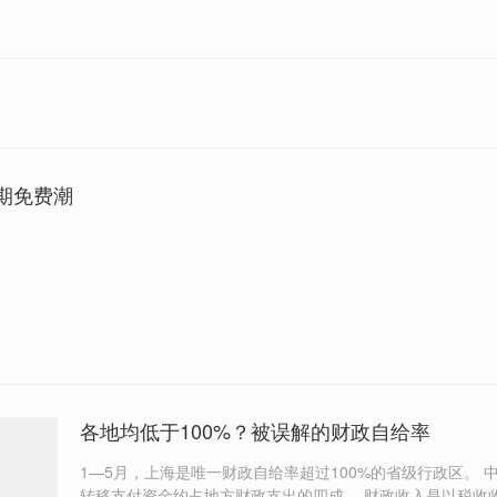
期免费潮
各地均低于100%？被误解的财政自给率
1—5月，上海是唯一财政自给率超过100%的省级行政区。 中央对地方
转移支付资金约占地方财政支出的四成。 财政收入是以税收收入还是非