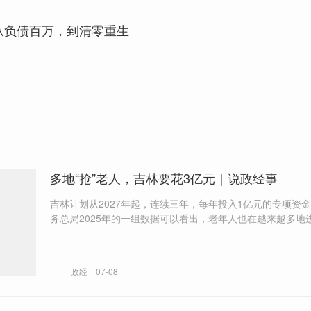
：从负债百万，到清零重生
多地“抢”老人，吉林要花3亿元｜说政经事
吉林计划从2027年起，连续三年，每年投入1亿元的专项资金。 国
务总局2025年的一组数据可以看出，老年人也在越来越多地进
消费。 “如果医疗跟不上，政策再热闹也只是把人引来、把人
政经
07-08