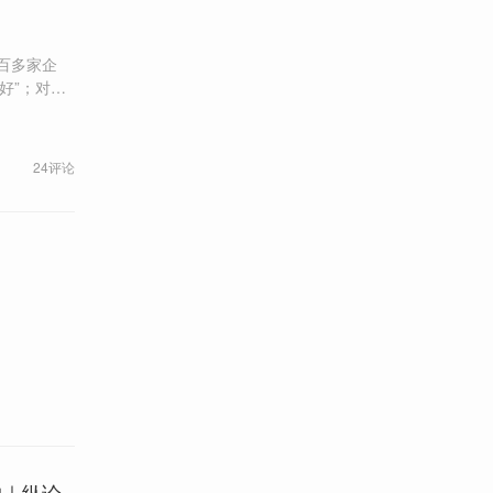
百多家企
保链条。
24评论
构｜纵论