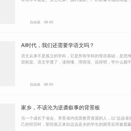
的受众基础与审美惯性，成为创作领域的“舒适区”。
自由谈
08-05
AI时代，我们还需要学语文吗？
语文从来不是孤立的学科，它是所有学科的母语基础，是思
层框架。语文学透了，读得懂、理得清、说得明，学什么都
力。
自由谈
08-05
家乡，不该沦为逆袭叙事的背景板
当一个成长于省会、享受省内优质教育资源的人，以“边远省
己的经历时，那些真正来自边远县乡的学生的困苦反而被遮
南在这类叙事中不断被再现为“边远省份”“逆袭起点”时，这块