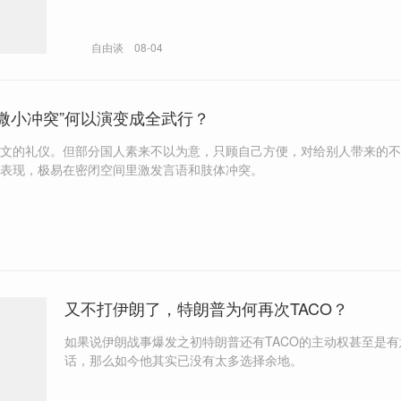
杂的、有纹理的土地，也就被简化和折叠了。
自由谈
08-04
“微小冲突”何以演变成全武行？
文的礼仪。但部分国人素来不以为意，只顾自己方便，对给别人带来的不
表现，极易在密闭空间里激发言语和肢体冲突。
又不打伊朗了，特朗普为何再次TACO？
如果说伊朗战事爆发之初特朗普还有TACO的主动权甚至是有意
话，那么如今他其实已没有太多选择余地。