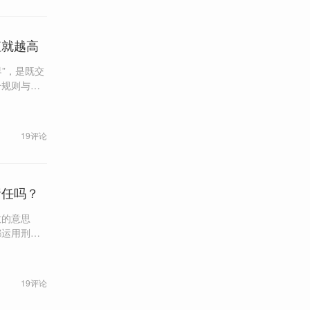
值就越高
”，是既交
合规则与道
个由冷暖、欲
性边界的常
19评论
。
责任吗？
致的意思
都运用刑罚
社会中应有
19评论