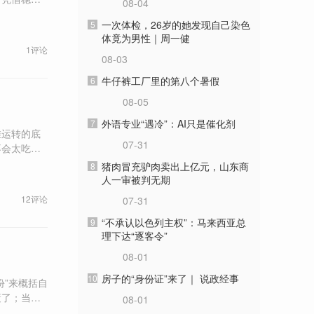
08-04
一次体检，26岁的她发现自己染色
5
体竟为男性｜周一健
1评论
08-03
牛仔裤工厂里的第八个暑假
6
08-05
外语专业“遇冷”：AI只是催化剂
7
维运转的底
07-31
不会太吃
猪肉冒充驴肉卖出上亿元，山东商
8
人一审被判无期
12评论
07-31
“不承认以色列主权”：马来西亚总
9
理下达“逐客令”
08-01
房子的“身份证”来了｜ 说政经事
10
份”来概括自
蔽了；当云
08-01
真实的、复