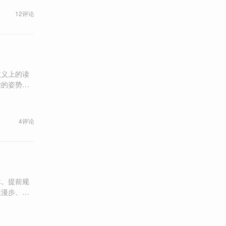
12评论
意义上的读
读的姿势
的姿势。
4评论
体。提前规
性漫步、偶
的规则，无