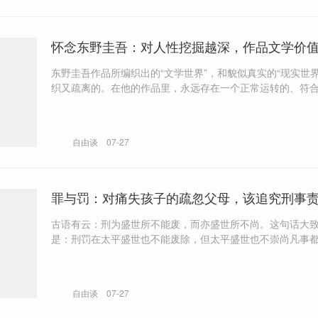
怀念东野圭吾：对人性挖掘越深，作品文学价
东野圭吾作品所编织出的“文学世界”，和貌似真实的“现实世界
织又疏离的。在他的作品里，永远存在一个正常运转的、符
德多定义的“真实社会”，而在这层皮的下面，也永远存在一
望、善恶、爱恨编织而成的“人性笼牢”。 以无处不在的冰冷，来阐述一
份本该温暖的情感，是东野圭吾不断打破现实阳光与幽暗人
自由谈
07-27
规做法，使读者在黑白难辨、冷暖错位中体会到人性的真实
罪与罚：对痛失孩子的疏忽父母，该追究刑事
古语有云：刑为盛世所不能废，而亦盛世所不尚。这句话大
是：刑罚在太平盛世也不能废除，但太平盛世也不崇尚凡事
来处理。强调刑罚的谦抑性，警惕刑罚被滥用，是现代法治
的法学观念。
自由谈
07-27