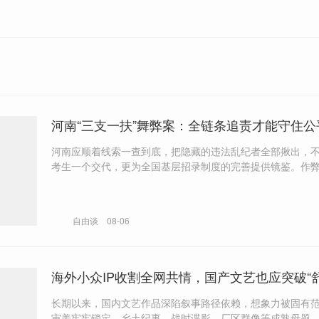
河南“三支一扶”舞弊案：全链条追责才能守住公
河南应顺着线索一查到底，把隐藏的违法乱纪者全部揪出，
考生一个交代，更为全国基层招录制度的完善提供镜鉴。作
出代价，失职监管者要被追责，违法乱纪的内部人员更要被
自由谈
08-06
海外小众IP收割全网共情，国产文艺也应突破“舒
长期以来，国内文艺作品深陷叙事路径依赖，想象力被固有
审美牢牢锁定。乡土纪事、战时谍影、厂区群像等成熟母题