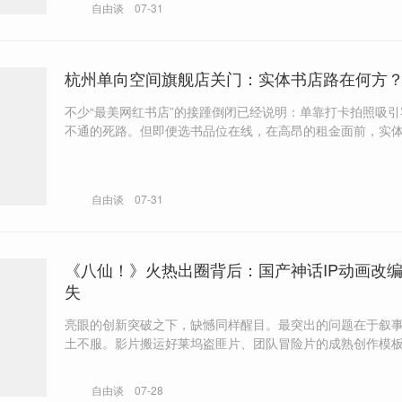
自由谈
07-31
杭州单向空间旗舰店关门：实体书店路在何方
不少“最美网红书店”的接踵倒闭已经说明：单靠打卡拍照吸
不通的死路。但即便选书品位在线，在高昂的租金面前，实
难以为继。
自由谈
07-31
《八仙！》火热出圈背后：国产神话IP动画改
失
亮眼的创新突破之下，缺憾同样醒目。最突出的问题在于叙
土不服。影片搬运好莱坞盗匪片、团队冒险片的成熟创作模
闯关任务、团队博弈的逻辑嫁接于东方神话体系之上。外来
文化的割裂对冲，让整体剧情推进生硬违和。
自由谈
07-28