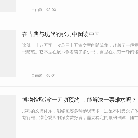
自由谈
08-03
在古典与现代的张力中阅读中国
这部二十八万字、收录三十五篇文章的随笔集，超越了一般
书随笔。它不是在展示作者读了多少书，而是在示范一种阅
——在古典与现代之间、在中西之间、在新旧之间保持张力
自由谈
08-01
博物馆取消“一刀切预约”，能解决一票难求吗？
成熟的文博体系，能够包容多种参观需求，适配不同受众群
划行程、潜心观展的深度爱好者，需要稳定的预约保障；随
遇文脉的本地市民，也需要自由的准入空间。过于僵化统一
法适配差异化的民生需求。