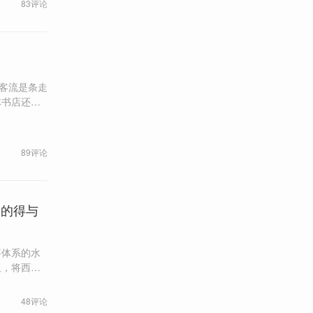
83评论
？
引客流是条走
体书店还是
89评论
编的得与
事体系的水
板，将西式
叙事与本土
48评论