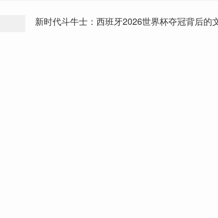
新时代斗牛士：西班牙2026世界杯夺冠背后的
如果把世界足球看作不同文明的表达方式——德国足球像工
调纪律与效率；意大利足球像军事艺术，强调防守与战略；
热带雨林，强调自由与创造；阿根廷足球像英雄史诗，强调
——那么西班牙足球更像一场持续90分钟以上的博弈：先观
制，然后等待，最后完成决定命运的一击。
自由谈
07-26
慈善可以救急，却解决不了农产品的周期性过
如今的生猪养殖已经高度规模化、透明化。头部企业有专业
里有能繁母猪存栏量、仔猪价格、饲料成本等大量数据，还
测预警和产能调节。可“猪周期”并没有消失。
自由谈
07-25