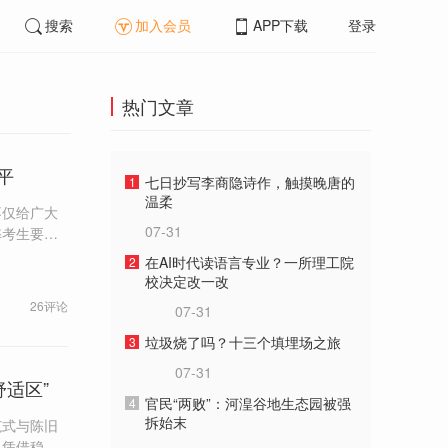
搜索
加入会员
APP下载
登录
热门文章
平
七日抄写李商隐诗作，触摸晚唐的
1
温柔
不仅给广大
07-31
弊考生要付
绳之以法。
在AI时代读语言专业？一所理工院
2
校决定改一改
26评论
07-31
垃圾烧了吗？十三个填埋场之旅
3
07-31
适区”
官民“两败”：河湟谷地生态园被强
4
拆始末
范式与陈旧
，凭借稳定