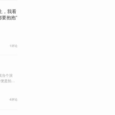
土，我看
要抱抱”
1评论
？
就当个演
4评论