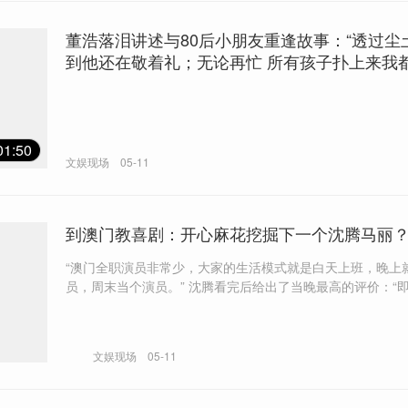
董浩落泪讲述与80后小朋友重逢故事：“透过尘
到他还在敬着礼；无论再忙 所有孩子扑上来我都
01:50
文娱现场
05-11
到澳门教喜剧：开心麻花挖掘下一个沈腾马丽
“澳门全职演员非常少，大家的生活模式就是白天上班，晚上
员，周末当个演员。” 沈腾看完后给出了当晚最高的评价：“即便是拍一
部电影，我觉得也是丝毫没问题。”
文娱现场
05-11