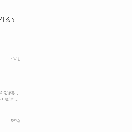
了什么？
1评论
”单元评委，
人电影的很
5评论