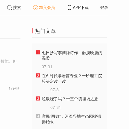
搜索
加入会员
APP下载
登录
热门文章
七日抄写李商隐诗作，触摸晚唐的
1
温柔
的技能。但
07-31
在AI时代读语言专业？一所理工院
2
校决定改一改
17评论
07-31
垃圾烧了吗？十三个填埋场之旅
3
07-31
官民“两败”：河湟谷地生态园被强
4
拆始末