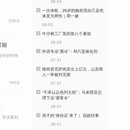
08-04
一次体检，26岁的她发现自己染色
5
体竟为男性｜周一健
23评论
08-03
牛仔裤工厂里的第八个暑假
6
08-05
可能
外语专业“遇冷”：AI只是催化剂
7
备好的时候
07-31
猪肉冒充驴肉卖出上亿元，山东商
8
人一审被判无期
16评论
07-31
“不承认以色列主权”：马来西亚总
9
理下达“逐客令”
奖
08-01
房子的“身份证”来了｜ 说政经事
10
，导演看到
08-01