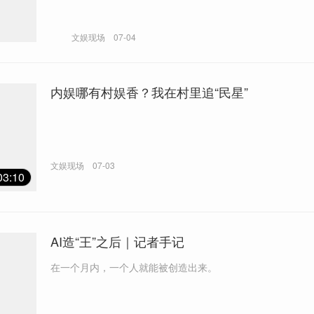
文娱现场
07-04
内娱哪有村娱香？我在村里追“民星”
文娱现场
07-03
03:10
AI造“王”之后｜记者手记
在一个月内，一个人就能被创造出来。