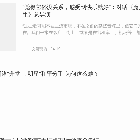
“觉得它俗没关系，感受到快乐就好”：对话《魔
生》总导演
“这些歌可能不在主流市场，不在之前的某些音综里，但它们
在。我们平常在饭店、街上，或者是在出租车上、机场等，
些熟悉的旋律，也说不上名字，但听了之后会很开心，觉得
脑子里回荡。” “大家的审美在发生变化，且在细分，很难回到以前‘超
文娱现场
04-19
女’‘快男’的时候，那是全家一起在追，全国都在聊的全民音综
络“升堂”，明星“和平分手”为何这么难？
第十六届北影节“天坛奖”国际评委会集结