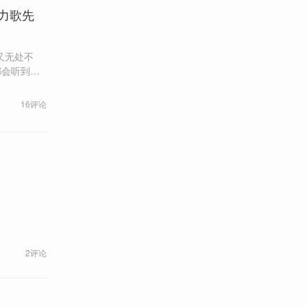
力歌先
又无处不
都会听到这
好像一直在
16评论
时代。”
2评论