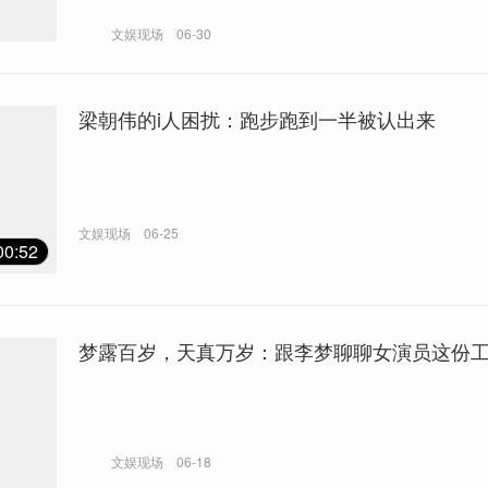
文娱现场
06-30
梁朝伟的i人困扰：跑步跑到一半被认出来
文娱现场
06-25
00:52
梦露百岁，天真万岁：跟李梦聊聊女演员这份
文娱现场
06-18