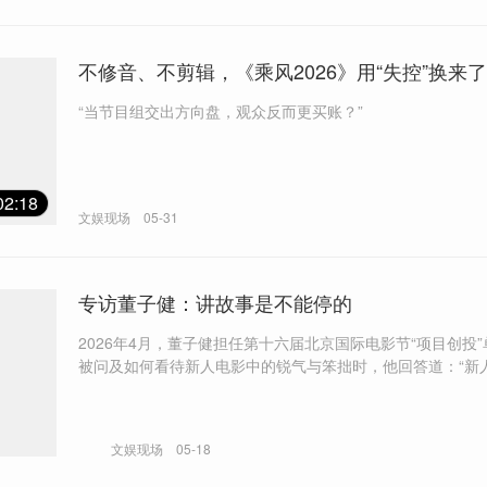
不修音、不剪辑，《乘风2026》用“失控”换来
“当节目组交出方向盘，观众反而更买账？”
02:18
文娱现场
05-31
专访董子健：讲故事是不能停的
2026年4月，董子健担任第十六届北京国际电影节“项目创投
被问及如何看待新人电影中的锐气与笨拙时，他回答道：“新
多锐气是可以被保留的，青涩是非常珍贵的一种优点。”
文娱现场
05-18