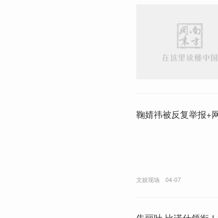
鞠婧祎被反复举报+网
文娱现场
04-07
朱丽叶·比诺什领衔！