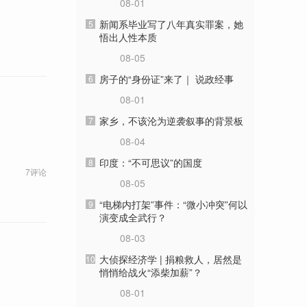
08-01
新闻系毕业写了八年真实罪案，她
5
悟出人性本质
08-05
房子的“身份证”来了｜ 说政经事
6
08-01
家乡，不该沦为逆袭叙事的背景板
7
08-04
印度：“不可思议”的国度
8
7评论
08-05
“电梯内打架”事件：“微小冲突”何以
9
演变成全武行？
08-03
大侦探经济学 | 捐粮救人，居然是
10
悄悄给战火“添柴加薪”？
08-01