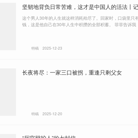
坚韧地背负日常苦难，这才是中国人的活法丨
这个男人30年的人生就这样消耗殆尽了。回家时，口袋里只有3
钱，这是他自己在30年人生中积攒的全部积蓄。 菲菲告诉我，她也看过
《活着》。看完之后，也从这本小说里发现了勇气，“主人公
才是苦难，我的苦难太模式化了”。
特稿
2025-12-23
长夜将尽：一家三口被拐，重逢只剩父女
特稿
2025-12-20
“厅官辩护人”的七封信