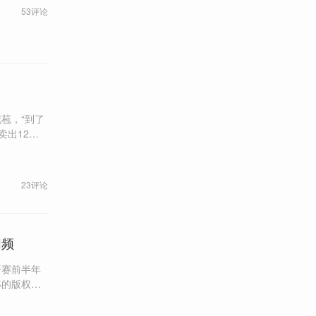
53评论
苞，“到了
不
准备涉水回
23评论
同频
开赛前半年
杯的版权谈