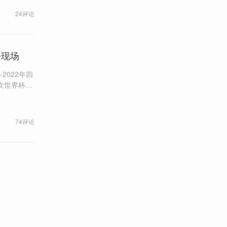
播监管机构的
24评论
比赛。
去现场
2022年四
得动，可以看
把黑白电视
74评论