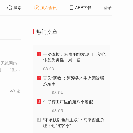
搜索
加入会员
APP下载
登录
热门文章
一次体检，26岁的她发现自己染色
1
体竟为男性｜周一健
、无线网络
08-03
官民“两败”：河湟谷地生态园被强
2
，就让孩子们
拆始末
55评论
08-04
牛仔裤工厂里的第八个暑假
3
08-05
“不承认以色列主权”：马来西亚总
4
理下达“逐客令”