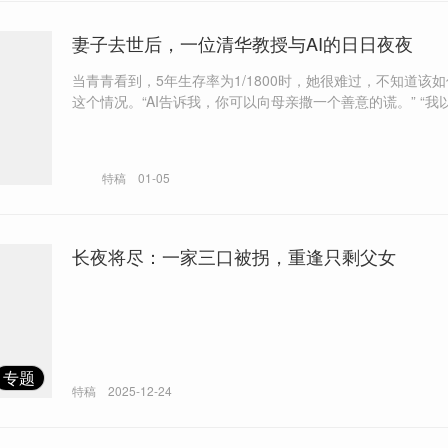
妻子去世后，一位清华教授与AI的日日夜夜
当青青看到，5年生存率为1/1800时，她很难过，不知道该
这个情况。“AI告诉我，你可以向母亲撒一个善意的谎。” “我以前老是觉
得，只要一个人努力，什么都能做成，但我现在不这样想。
到宇宙很大的限制。”沈阳补充道，“AI会让人类得到很大的
在天命之下。” （本文首发于2026年1月1日《南方周末》新年特刊·不
特稿
01-05
息）
长夜将尽：一家三口被拐，重逢只剩父女
专题
特稿
2025-12-24