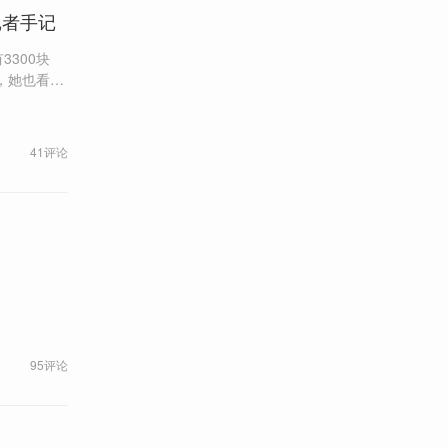
记者手记
300块
福贵的苦难
41评论
95评论