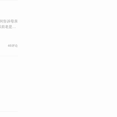
如何告诉母亲
我们还是受
解放，但它也
46评论