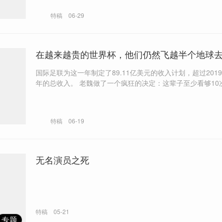
罗投资的流媒体平台LiveModeTV正试图绕过葡萄牙社会传
特稿
06-29
监管和许可，在YouTube频道上试水免费直播34场世界杯的
在越来越贵的世界杯，他们仍然飞越半个地球
国际足联为这一年制定了89.11亿美元的收入计划，超过2019-
年的总收入。 老魏做了一个疯狂的决定：这辈子至少看够10次世界杯，
“我从三十多岁开始看，看满10届得70多岁了。但只要我走
到80岁！” 漳州人曾建伟的青少年世界，是随世界杯一起变为彩色的。
1998年法国世界杯，作为对他考上市重点高中的奖励，家里
特稿
06-19
换成了彩色电视。
无名演员之死
特稿
05-21
专题