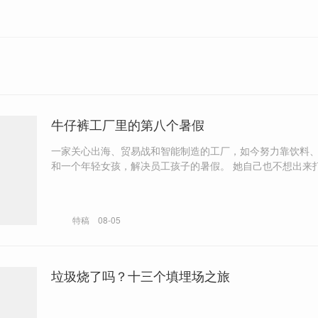
牛仔裤工厂里的第八个暑假
一家关心出海、贸易战和智能制造的工厂，如今努力靠饮料
和一个年轻女孩，解决员工孩子的暑假。 她自己也不想出来打工，“但他
们想买东西时，我拿不出来钱，感觉做妈妈好失败”。 “有很多网友讲，
要给孩子们发放书，请老师来补课，”他感慨道，“假期到了
玩一下好不好？”
特稿
08-05
垃圾烧了吗？十三个填埋场之旅