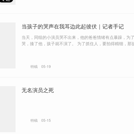
当孩子的哭声在我耳边此起彼伏｜记者手记
当天，同组的小演员哭不出来，他的爸爸情绪有点暴躁，为
哭，揍了他，孩子就不演了。 为了抓住人，要拍得精细，那孩子便长时
间淋着雨。那天连拍了12个小时，连他自己都冻得发抖，但
吭。 这些孩子会被安排去演古装剧里发生瘟疫时躺在地上的死尸，夏天
横店路面滚烫，一些“尸体”，还得泡在水里。
特稿
05-19
无名演员之死
特稿
05-15