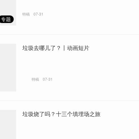
特稿
07-31
专题
垃圾去哪儿了？丨动画短片
特稿
07-31
垃圾烧了吗？十三个填埋场之旅