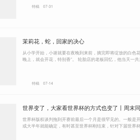
特稿
07-31
茉莉花，蛇，回家的决心
从小学开始，小谢就要在夜晚到来前，摘完即将绽放的白色花
晚上，就会开花，特别香”。 轮胎店的老板回忆，他当天一共卖出12个
内胎，客户都是想要游回家的人。“这有啥？不是很正常吗？” 刘涵可
这样看，在广西贵港市的救援过程中，他们劝返了两个同样
家的男人。
特稿
07-14
世界变了，大家看世界杯的方式也变了丨周末
世界杯版权谈判拖到开赛前最后一个月是很罕见的。一般是
或大半年就能确定，有时甚至世界杯刚结束，针对下届世界
判就已经开始了。 一开始报价10亿美元可能是国际足联的一个谈判策
略，国际足联肯定知道不可能在中国市场拿走10亿美元。 在葡萄牙，C