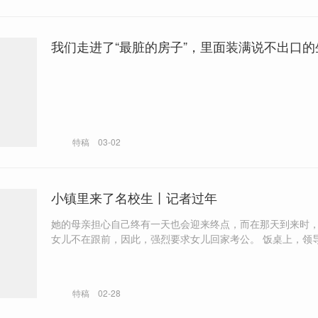
我们走进了“最脏的房子”，里面装满说不出口的
特稿
03-02
小镇里来了名校生丨记者过年
她的母亲担心自己终有一天也会迎来终点，而在那天到来时
女儿不在跟前，因此，强烈要求女儿回家考公。 饭桌上，领导还会把G
的名校生身份，当做一种谈资，“看啊，这是某某名校毕业的
们同事了。” 我用看似冷峻的提问，否定了一个小镇女孩将近19年的教
育努力。并且，我还给女孩的人生下了一个判断：回到小镇
特稿
02-28
败。