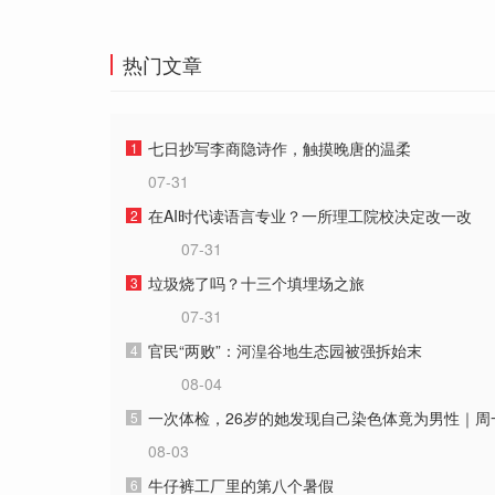
热门文章
七日抄写李商隐诗作，触摸晚唐的温柔
1
07-31
在AI时代读语言专业？一所理工院校决定改一改
2
07-31
垃圾烧了吗？十三个填埋场之旅
3
07-31
官民“两败”：河湟谷地生态园被强拆始末
4
08-04
一次体检，26岁的她发现自己染色体竟为男性｜周
5
08-03
牛仔裤工厂里的第八个暑假
6