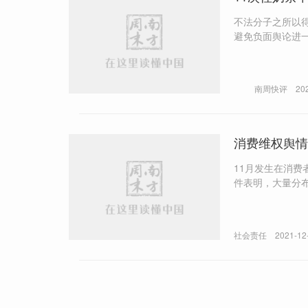
不法分子之所以
避免负面舆论进
者也应该诚信。
南周快评
20
11月发生在消
件表明，大量分
配。
社会责任
2021-12