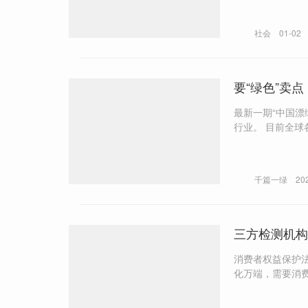
社会
01-02
要“绿色”卖点
最新一期“中国漂
行业。 目前全球各相关监管机构，对企业漂绿行为的监管和处罚正在加严，消费者举报、维权更加便利，针对企业避免误入
“漂绿”的指引，
千篇一绿
20
三方检测机构
消费者权益保护
化万端，需要消
者的合法权益。