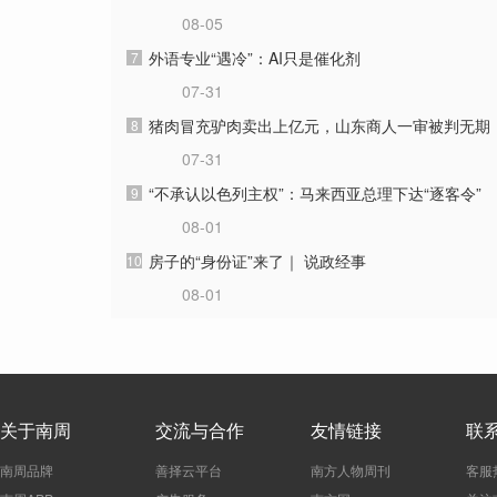
08-05
外语专业“遇冷”：AI只是催化剂
7
07-31
猪肉冒充驴肉卖出上亿元，山东商人一审被判无期
8
07-31
“不承认以色列主权”：马来西亚总理下达“逐客令”
9
08-01
房子的“身份证”来了｜ 说政经事
10
08-01
关于南周
交流与合作
友情链接
联
南周品牌
善择云平台
南方人物周刊
客服