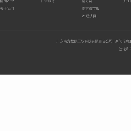
南周APP
广告服务
南方网
关注
关于我们
南方都市报
21经济网
广东南方数媒工场科技有限责任公司 | 新闻信息服务许
违法和不