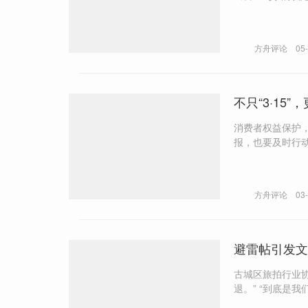
要主动提升维权意
方舟评论
05
不只“3·15”，
消费者权益保护，
报，也要及时行
协助监管部门执
方舟评论
03
避雷帖引发文
古城区旅拍行业
退。” “到底是我们提了不合理的诉求，还是他们的服务真的没有做到位？”有消费者认为权益受损，发帖避雷是正当维权。
“旅拍行业的链