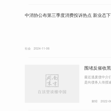
中消协公布第三季度消费投诉热点 新业态
社会
2024-11-06
围堵反催收黑
最近逃废债中介
是向债务人传授减免息
供贷款优惠政策，而在
构在提及“非法
等部门投诉，阻止消
财经
2022-0
6月16日《南方