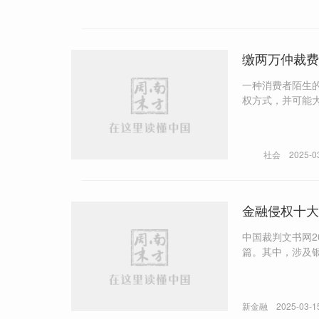
缴两万仲裁费
一种消费者陌生
权方式，并可能大幅增加维权成本。 有人想退掉网购的30
仲裁胜诉近10个月，申请退回
不如企业，用仲
社会
2025-0
金融侵权十大
中国裁判文书网2
篇。其中，涉及银行领域的案例为1429个。
久。 十个案例终审判决消费者胜诉的主要法理为：“卖者尽责”系“买者自负”前提，不间断维权令诉讼期有效，金融机构在网
上设置勾选、弹
新金融
2025-03-1