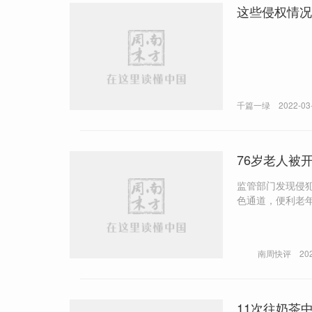
这些侵权情况
千篇一绿
2022-03
76岁老人被
监管部门发现侵
色通道，便利老
品，充分保障其
南周快评
20
11次往奶茶