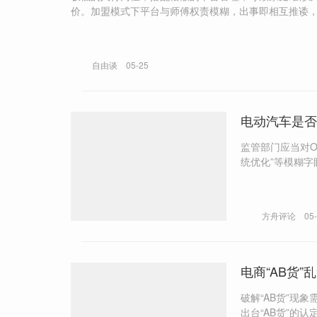
价。加盟模式下平台与师傅权责模糊，出事即相互推诿
自由谈
05-25
电动汽车是否
监管部门应当对
统优化”等模糊
方舟评论
05
电商“AB货
破解“AB货”现
出台“AB货”的