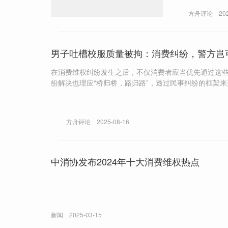
方舟评论
20
男子吐槽校服质量被拘：消费纠纷，警方岂可
在消费维权纠纷发生之后，不仅消费者应当优先通过这些
纷解决也理应“桥归桥，路归路”，透过民事纠纷的框架
性，不应贸然“公亲变事主”。
方舟评论
2025-08-16
中消协发布2024年十大消费维权热点
新闻
2025-03-15