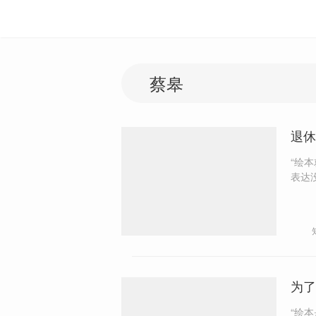
退休
“绘
表达
绘本
为了
“绘