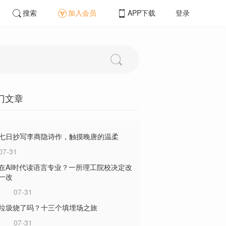
搜索
加入会员
APP下载
登录
门文章
七日抄写李商隐诗作，触摸晚唐的温柔
07-31
在AI时代读语言专业？一所理工院校决定改
一改
07-31
垃圾烧了吗？十三个填埋场之旅
07-31