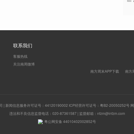
联系我们
客服热线
关注南周微博
南方周末APP下载
南方
新闻信息服务许可证号：44120190002 ICP经营许可证号：粤B2-20050252号
违法和不良信息监督电话：020-87361587 | 监督邮箱：nfzm@infzm.com
粤公网安备 44010402002852号