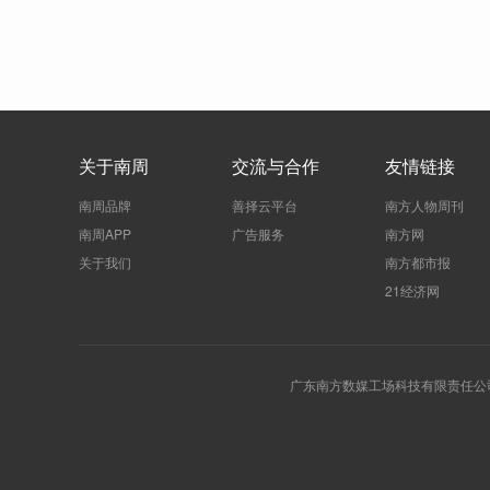
关于南周
交流与合作
友情链接
南周品牌
善择云平台
南方人物周刊
南周APP
广告服务
南方网
关于我们
南方都市报
21经济网
广东南方数媒工场科技有限责任公司 | 