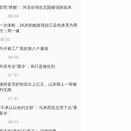
官民“两败”：河湟谷地生态园被强拆始末
08-04
一次体检，26岁的她发现自己染色体竟为男
性｜周一健
08-03
牛仔裤工厂里的第八个暑假
08-05
外语专业“遇冷”：AI只是催化剂
07-31
猪肉冒充驴肉卖出上亿元，山东商人一审被
判无期
07-31
“不承认以色列主权”：马来西亚总理下达“逐
客令”
08-01
房子的“身份证”来了｜ 说政经事