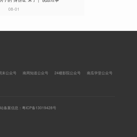
08-01
周末公众号
南周知道公众号
24楼影院公众号
南瓜学堂公众号
 网站备案信息：
粤ICP备13019428号