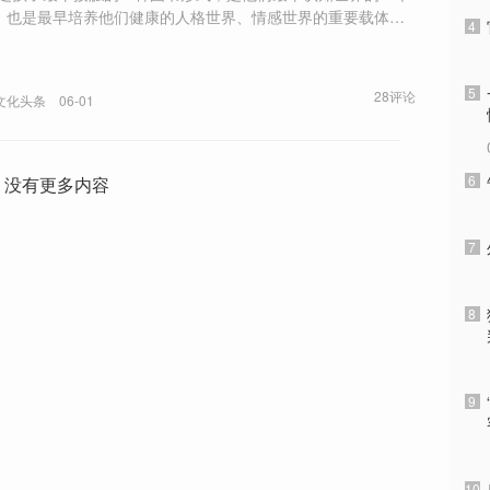
，也是最早培养他们健康的人格世界、情感世界的重要载体。”
4
绘本用了十几年时间，走完了世界绘本的百年历程。
5
28评论
文化头条
06-01
6
没有更多内容
7
8
9
10