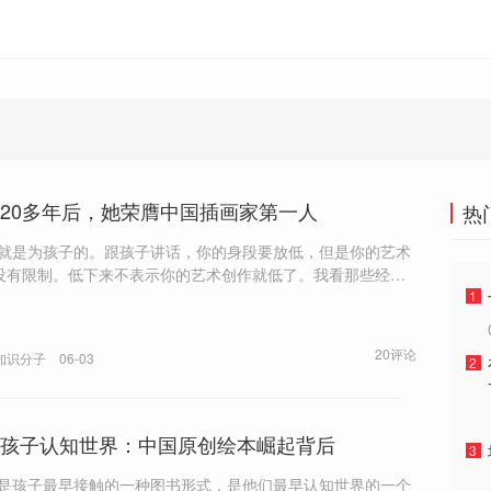
20多年后，她荣膺中国插画家第一人
热
本就是为孩子的。跟孩子讲话，你的身段要放低，但是你的艺术
没有限制。低下来不表示你的艺术创作就低了。我看那些经典
，跟成人世界的名著相比，也不逊色。”
1
20评论
知识分子
06-03
2
孩子认知世界：中国原创绘本崛起背后
3
本是孩子最早接触的一种图书形式，是他们最早认知世界的一个