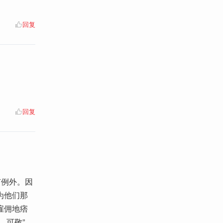
回复
回复
有例外。因
为他们那
雇佣地痞
、可敬”。