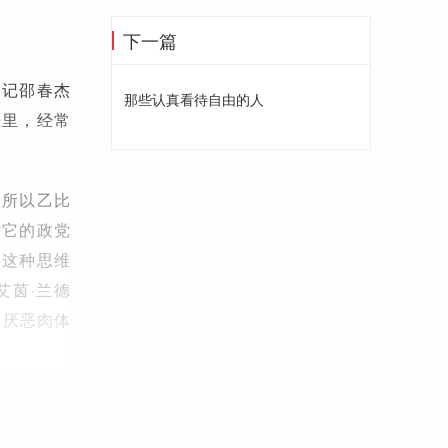
下一篇
书记邵春杰
那些认真看待自由的人
语里，经常
，所以乙比
对它的政党
。这种思维
艾茵·兰德
我们厌恶肉体