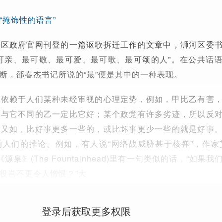
“掩饰性的语言”
河区政府官网刊登的一篇讴歌拆迁工作的文章中，浉河区委
可亲、最可敬、最可爱、最可歌、最可颂的人”。在公共话
断，邵春杰书记所说的“最”便是其中的一种表现。
是依赖于人们某种未经审视的心理定势，例如，甲比乙有害
以与它不同的乙一定比它好；某个政党有许多劣迹，所以反
。又如，比好事更多一些的，或比坏事更少一些的就是好事
人们的推论。例如，有人说“网络战威胁甚于核弹”，作家
《源泉》(The Fountainhead)里有一句类似的话，“如果
役岂不更令人憎恨？”大
登录后获取更多权限