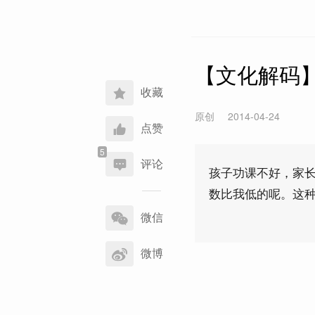
【文化解码
收藏
原创
2014-04-24
点赞
评论
孩子功课不好，家
数比我低的呢。这种
分
享
微信
到
微博