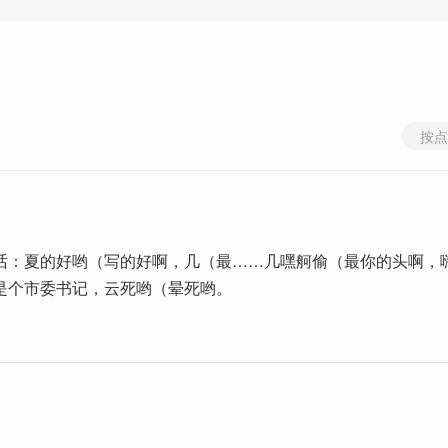
按点
话：夏的好哟（写的好啊，几（最……几嘿舸偷（最你的头啊，
是个市委书记，云死哟（晕死哟。