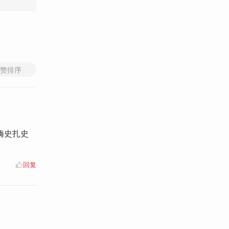
赞排序
嗨史扎史
回复