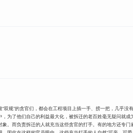
被“双规”的贪官们，都会在工程项目上插一手、捞一把，几乎没
中，为了他们自己的利益最大化，被拆迁的老百姓毫无疑问就成
对象。而负责拆迁的人就充当这些贪官的打手。有的地方还专门
用。因此在这样的官员眼中，这些充当打手的人自然“可亲、可爱