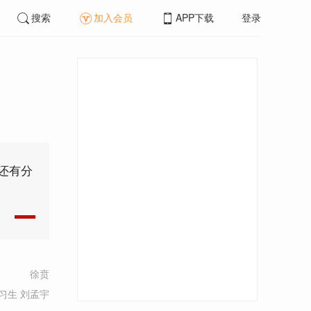
搜索
加入会员
APP下载
登录
还有分
徐贲
习生 刘孟宇