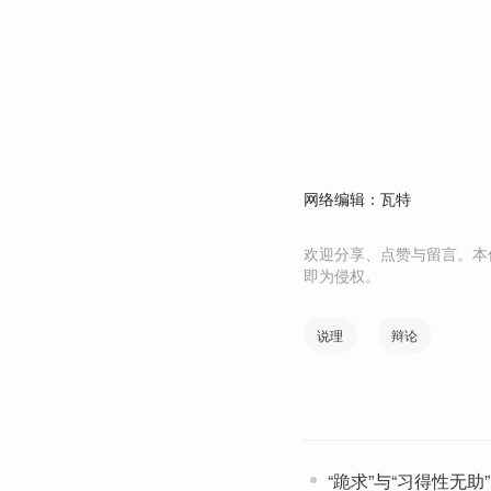
网络编辑：瓦特
欢迎分享、点赞与留言。本
即为侵权。
说理
辩论
“跪求”与“习得性无助”