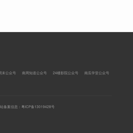
周末公众号
南周知道公众号
24楼影院公众号
南瓜学堂公众号
 网站备案信息：
粤ICP备13019428号