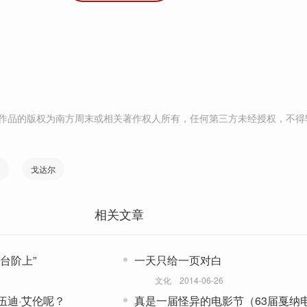
作品的版权为南方周末或相关著作权人所有，任何第三方未经授权，不得
纳
戈达尔
相关文章
台阶上”
一天只给一页对白
文化
2014-06-26
伍迪·艾伦呢？
真是一届怪异的电影节（63届戛纳