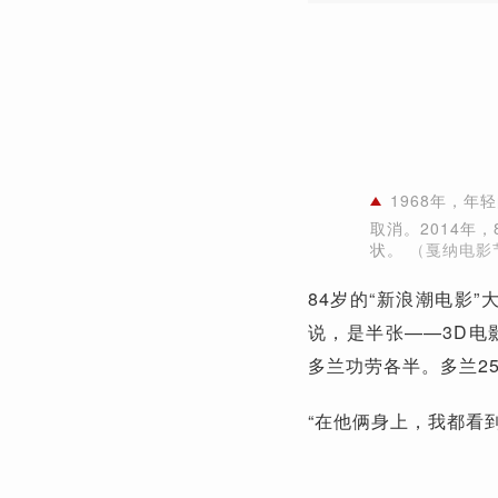
1968年，
取消。2014年
状。
（戛纳电影
84岁的“新浪潮电影
说，是半张——3D电
多兰功劳各半。多兰2
“在他俩身上，我都看