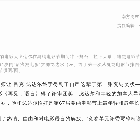
南方周末
责任编辑：
年轻的电影人戈达尔在戛纳电影节期间冲上舞台，拉下大幕，迫使电影
，84岁的“新浪潮电影”大师戈达尔（左）终于第一次从戛纳电影节捧回
节供图/图）
”大师让·吕克·戈达尔终于得到了自己这辈子第一张戛纳奖状
影《再见，语言》得了评审团奖，戈达尔和年轻的加拿大导
5岁，他和戈达尔恰好是第67届戛纳电影节上最年轻和最年
到了热情、自由和对电影语言的解放。”竞赛单元评委贾樟柯