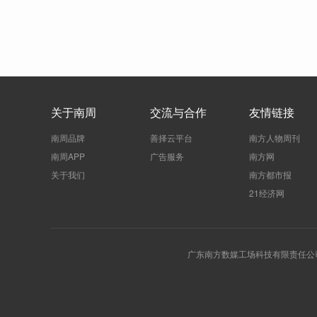
关于南周
交流与合作
友情链接
南周品牌
善择云平台
南方人物周刊
南周APP
广告服务
南方网
关于我们
南方都市报
21经济网
广东南方数媒工场科技有限责任公司 | 