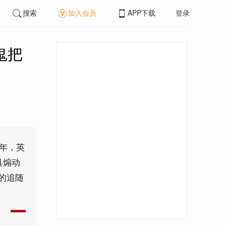
搜索
加入会员
APP下载
登录
鬼把
5年，英
具煽动
的追随