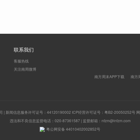
联系我们
客服热线
关注南周微博
南方周末APP下载
南方
新闻信息服务许可证号：44120190002 ICP经营许可证号：粤B2-20050252号
违法和不良信息监督电话：020-87361587 | 监督邮箱：nfzm@infzm.com
粤公网安备 44010402002852号