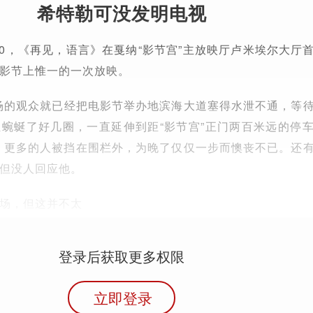
希特勒可没发明电视
7：00，《再见，语言》在戛纳“影节宫”主放映厅卢米埃尔大厅
影节上惟一的一次放映。
入场的观众就已经把电影节举办地滨海大道塞得水泄不通，等
蜿蜒了好几圈，一直延伸到距“影节宫”正门两百米远的停
席。更多的人被挡在围栏外，为晚了仅仅一步而懊丧不已。还
但没人回应他。
场，但这并不太
登录后获取更多权限
立即登录