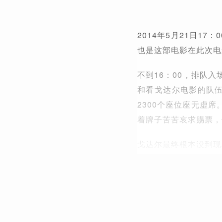
2014年5月21日1
也是这部电影在此次电
不到16：00，排队
和看戈达尔电影的队伍
2300个座位座无虚
着牌子苦苦哀求赐票，
戈达尔最终根本没到现