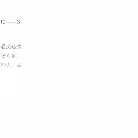
首映——这
待看戈达尔
车场附近。
有些人，举