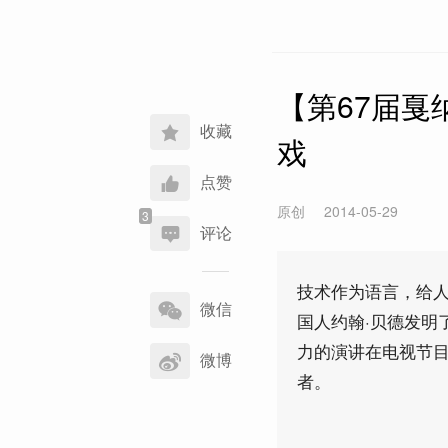
【第67届
收藏
戏
点赞
原创
2014-05-29
评论
分
技术作为语言，给人
享
微信
国人约翰·贝德发明
到
力的演讲在电视节
微博
者。