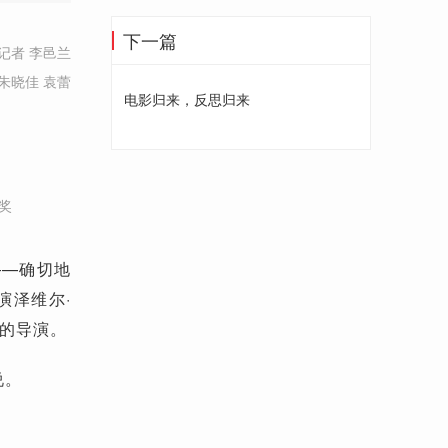
下一篇
记者 李邑兰
朱晓佳 袁蕾
电影归来，反思归来
节
奖
——确切地
演泽维尔·
长的导演。
说。