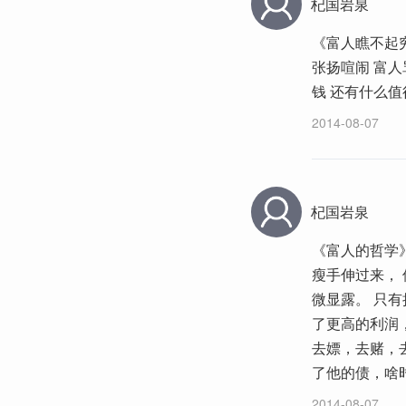
杞国岩泉
《富人瞧不起穷
张扬喧闹 富人
钱 还有什么值
2014-08-07
杞国岩泉
《富人的哲学
瘦手伸过来，
微显露。 只
了更高的利润
去嫖，去赌，
了他的债，啥
2014-08-07