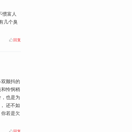
不惯富人
了有几个臭
回复
多双颤抖的
慈和怜悯稍
舍，也是为
， 还不如
 你若是欠
回复