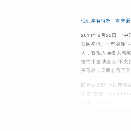
他们享有特权，却未必
2014年6月25日，“
公园举行。一些身穿“
人，被拒入场者大骂陈光标
纽约市援助会以“不支
买毒品，反而会害了受
陈光标是以“中国慈善
词是“古怪”（ecce
个“怪人&rdqu