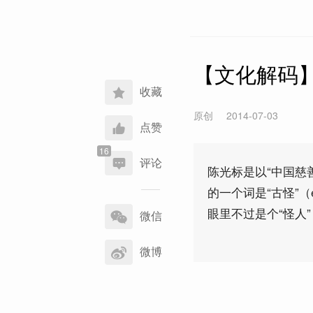
【文化解码
收藏
原创
2014-07-03
点赞
评论
陈光标是以“中国慈
的一个词是“古怪”（
分
眼里不过是个“怪人
享
微信
到
微博