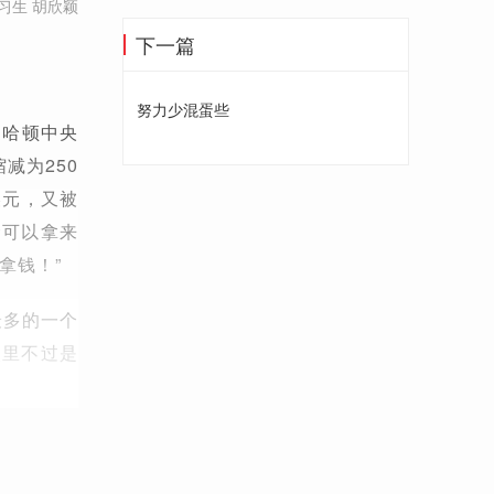
习生 胡欣颖
下一篇
努力少混蛋些
约曼哈顿中央
减为250
0美元，又被
金可以拿来
拿钱！”
最多的一个
眼里不过是