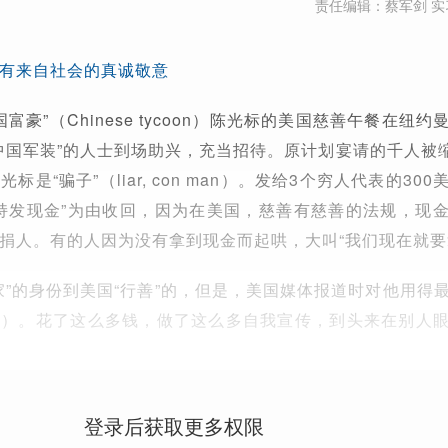
责任编辑：蔡军剑 实
有来自社会的真诚敬意
中国富豪”（Chinese tycoon）陈光标的美国慈善午餐在纽
中国军装”的人士到场助兴，充当招待。原计划宴请的千人被缩
是“骗子”（liar, con man）。发给3个穷人代表的30
持发现金”为由收回，因为在美国，慈善有慈善的法规，现
捐人。有的人因为没有拿到现金而起哄，大叫“我们现在就要
家”的身份到美国“行善”的，但是，美国媒体报道时对他用得
ntric）。花了这么多钱，做了这么多自我宣传，到头来在别人
登录后获取更多权限