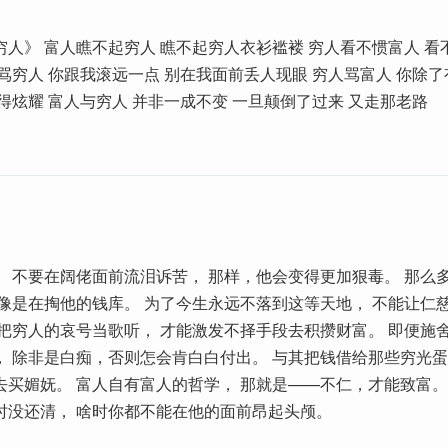
人》 富人瞧不起穷人 瞧不起穷人衣衫褴褛 穷人看不惯富人 看
骂穷人 你跟我滚远一点 别在我面前丢人现眼 穷人骂富人 你除
得炫耀 富人与穷人 并非一成不变 一旦颠倒了过来 又走那老路
》 不要在阔佬面前流泪诉苦， 那样，他会变得更加狠毒。 那么
 像是在掏他的钱库。 为了今生永远不落到这等天地， 不能让仁
有把穷人的哀号当歌听， 才能激发不择手段去积攒财富。 即便施
， 除非是白痴，否则怎会肯白白付出。 与其把钱借给那些穷光蛋
去买媚妩。 富人自有富人的哲学， 那就是——不仁，才能致富。
时没还清， 啥时你都不能在他的面前昂起头颅。