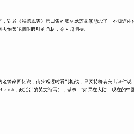
道，對於《竊聽風雲》第四集的取材應該毫無懸念了，不知道兩
何去炮製呢個咁吸引的題材，令人超期待。
的老警察回忆说，街头巡逻时看到枪战，只要持枪者亮出证件说
ial Branch，政治部的英文缩写），做事！”如果在大陆，现在的