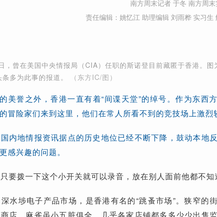
南方周末记者 于冬 南方周末
责任编辑：姚忆江 助理编辑 刘雨桦 实习生 
13日，曾在美国中央情报局（CIA）任职的斯诺登目前藏匿于香港。图
头条多为此事的报道。
（东方IC/图）
”的美誉之外，香港一直有着“间谍天堂”的绰号。作为东西
的冒险家们来到这里，他们在常人所看不到的竞技场上激烈
中国内地情报资讯据点的历史地位已经不断下降，鼓动本地
更感兴趣的问题。
，只要拨一下这个小开关就可以录音，放在别人面前他都不知
深水埗电子产品市场，是香港有名的“跳蚤市场”。狭窄的
器商店。麻雀虽小五脏俱全，几乎各家店铺都多多少少出售