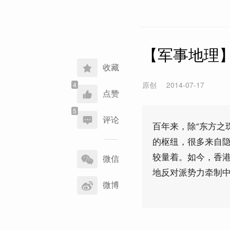
【军事地理】
收藏
原创
2014-07-17
点赞
评论
百年来，除“东方之
的枢纽，很多来自
分
较量着。如今，香
享
微信
到
地反对派势力牵制
微博