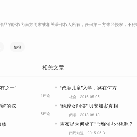
作品的版权为南方周末或相关著作权人所有，任何第三方未经授权，不得
战
情报
相关文章
有之一”
“跨境儿童”入学，路在何方
1评论
社会
2016-05-05
赛”的弦
“纳粹女间谍” 贝安加案真相
8评论
阅读
2018-08-13
报族
吉布提为何成了非洲的世外桃源？
南周知道
2015-05-31