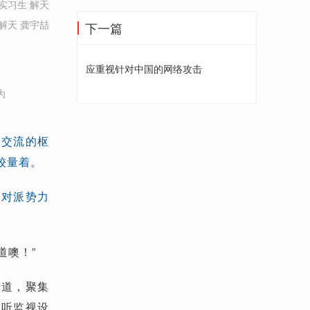
实习生 解天
解天 龚宇喆
下一篇
应重视针对中国的网络攻击
为
方交流的枢
较量着。
反对派势力
道噢！”
街道，聚集
监听监视设