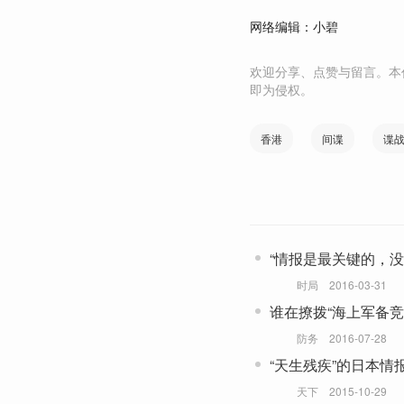
网络编辑：小碧
欢迎分享、点赞与留言。本
即为侵权。
香港
间谍
谍
“情报是最关键的，没
时局
2016-03-31
谁在撩拨“海上军备竞
防务
2016-07-28
“天生残疾”的日本情
天下
2015-10-29