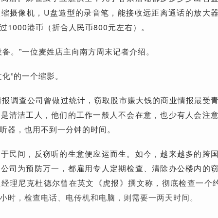
微缩摄像机，U盘造型的录音笔，能接收远距离通话的放大
1000港币（折合人民币800元左右）。
设备。”一位麦姓店主向南方周末记者介绍。
文化”的一个缩影。
企业情报调查公司曾做过统计，窃取股市赚大钱的商业情报最受
多是清洁工人，他们的工作一般人不会在意，也少有人会注
听器，也用不到一分钟的时间。
溢于民间，反窃听的生意便应运而生。如今，越来越多的跨
港公司为预防万一，都雇用专人定期检查、清除办公楼内的
经理尼克杜德尔曾在英文《虎报》撰文称，彻底检查一个约
小时，检查电话、电传机和电脑，则需要一两天时间。