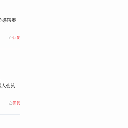
位導演麥
回复
，
中国人会笑
回复