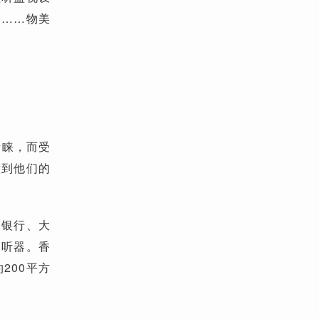
器……物美
青睐，而受
意到他们的
国银行、大
窃听器。香
200平方