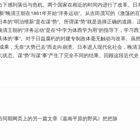
击下感到落伍与危机。两个国家在相近的时间内进行了改革。日本在
新”晚清王朝在1861年开始“洋务运动”。从吉田茂写的《激荡的
本的“明治维新”是在谋“势”。所谓谋“势”就是选择正确的道路、
晚清王朝的“洋务运动”是在“中学为体西学为用”的指导下，学习
具体的“事”。对于日益腐朽的封建专制政体毫无触动与改革。虽然
体成果，无奈“大势已去”而走向崩溃。日本进入现代化社会，晚清
乱状态。谋“势”与谋“事”产生了完全不同的结果。回顾这段近代
给同期网页上的另一篇文章《嘉南平原的野风》把把脉