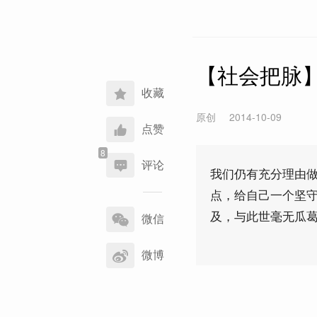
【社会把脉】
收藏
原创
2014-10-09
点赞
评论
我们仍有充分理由做
点，给自己一个坚
分
及，与此世毫无瓜
享
微信
到
微博