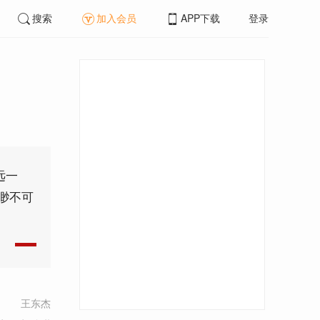
搜索
加入会员
APP下载
登录
远一
渺不可
王东杰