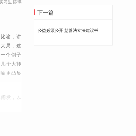
实习生 陈琪
下一篇
公益必须公开 慈善法立法建议书
作比喻，讲
对大局，这
另一个例子
“几个大转
比喻更凸显
非阐发，以