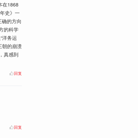
1868
百年史》一
正确的方向
西方的科学
“洋务运
王朝的崩溃
史，真感到
回复
回复