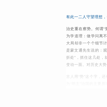
有此一二人守望理想，
治史重在察势。何谓“
为学道理：做学问离
大局却非一个个细节
是蒙文通先生说的：观
折处”，抓住这几处，
变动一面。对历史大势
古人用“势”这个字，
为“明主”治国的主要原