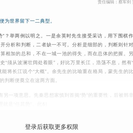
责任编辑：蔡军剑 
便为世界留下一二典型。
势”？举两例以明之。一是余英时先生接受采访，用下围棋
不开分析和判断，二者缺一不可。分析是细部的，判断则针
计算相加的总和，不在一城一池的得失，而在总体的把握。
史“须从波澜壮阔处着眼”，好比万里长江，浩荡不息，然有
就能将长江说个“大概”。余先生的比喻重在格局，蒙先生的
的判断便奠立在这两方面。
还有另一项意思。先秦思想家慎到首揭“势”的重要性，后被韩
理就是“任其势”。此&l
登录后获取更多权限