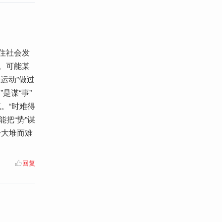
握住社会发
”。可能某
运动”做过
是谋“事”
。“时难得
把“势”谋
一大堆而难
回复