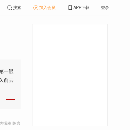
搜索
加入会员
APP下载
登录
第一眼
久前去
约撰稿 陈言