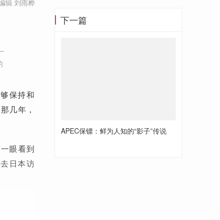
编辑 刘雨桦
下一篇
一
的
能够保持和
学那几年，
APEC保镖：鲜为人知的“影子”传说
第一眼看到
前去日本访