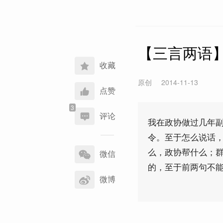
【三言两语
收藏
原创
2014-11-13
点赞
评论
我在政协做过几年
令。至于怎么说话，
分
么，政协帮什么；群
享
微信
到
的，至于前两句不
微博