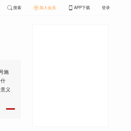
搜索
加入会员
APP下载
登录
号施
干什
步意义