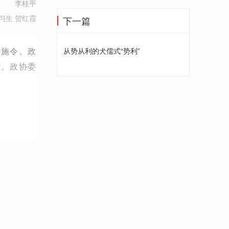
李桂平
习生 贺红霞
下一篇
号施令。政
从势从利的犬儒式“势利”
话。政协委