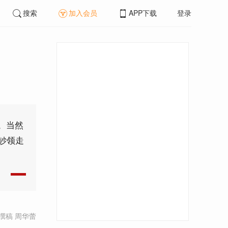
搜索
加入会员
APP下载
登录
。当然
钞领走
撰稿 周华蕾