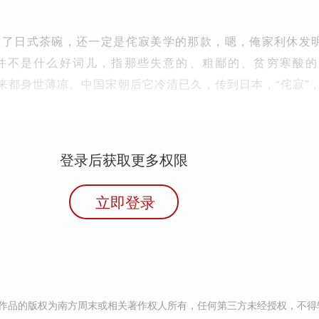
了日式茶碗，还一定是侘寂美学的那款，嗯，俺家利休发明
并不是什么好词儿，指那些失意的、粗鄙的、贫穷寒酸的
想来都身世薄凉。中国宋朝后它冷清已久，传到日本，“侘寂”
登录后获取更多权限
立即登录
作品的版权为南方周末或相关著作权人所有，任何第三方未经授权，不得