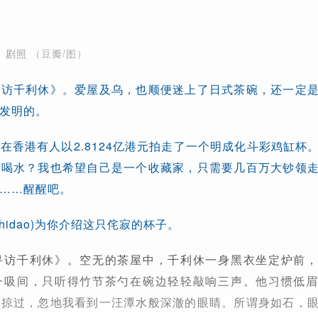
》剧照
（豆瓣/图）
寻访千利休》。爱屋及乌，也顺便迷上了日式茶碗，还一定
发明的。
在香港有人以2.8124亿港元拍走了一个明成化斗彩鸡缸杯
子喝水？我也希望自己是一个收藏家，只需要几百万大钞领
……醒醒吧。
zhidao)为你介绍这只侘寂的杯子。
寻访千利休》。空无的茶屋中，千利休一身黑衣坐定炉前
一吸间，只听得竹节茶勺在碗边轻轻敲响三声。他习惯低
鸟掠过，忽地我看到一汪潭水般深澈的眼睛。所谓身如石，