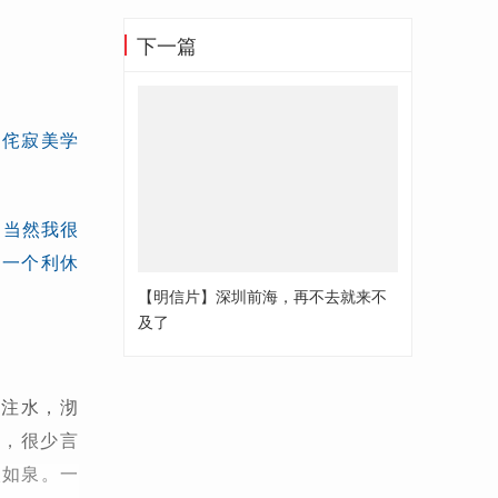
下一篇
是侘寂美学
。当然我很
走一个利休
【明信片】深圳前海，再不去就来不
及了
，注水，沏
眉，很少言
眼如泉。一