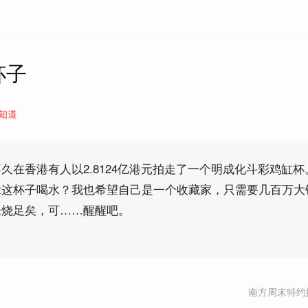
杯子
知道
久在香港有人以2.8124亿港元拍走了一个明成化斗彩鸡缸杯
拿这杯子喝水？我也希望自己是一个收藏家，只需要几百万大
乐烧足矣，可……醒醒吧。
南方周末特约