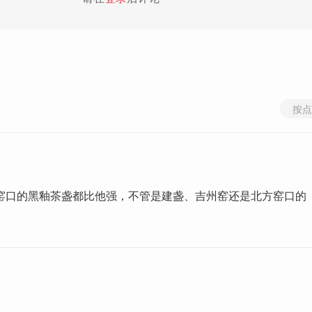
按点
窑口的黑釉茶盏都比他强，不管是建盏、吉州窑还是北方窑口的