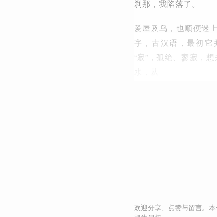
刹那，我陷落了。
爱屋及乌，也顺便迷上
字，古汉语，最初它
“寂”，孤绝、寥寂，
水，从
欢迎分享、点赞与留言。本