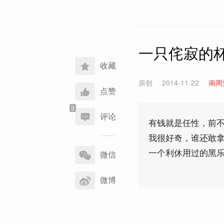
一只侘寂的
收藏
原创
2014-11-22
南周
点赞
评论
有钱就是任性，前不
我很好奇，谁还敢
分
一个利休用过的黑
享
微信
到
微博