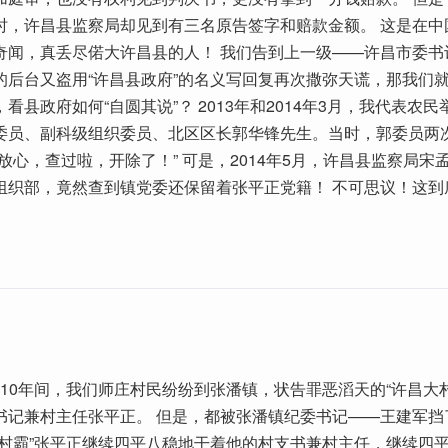
时，许昌县监察局却见到有三名原告签字和赔款金额。 这是在中
奇闻，真丢尽偌大许昌县的人！ 我们告到上一级——许昌市委书
的后台又盗用“许昌县政府”的名义写回复再次撒弥天谎，那我们
看县政府如何“自圆其说”？ 2013年和2014年3月，我代表农
委员、副科级组织委员、北区区长郭华锋先生。当时，郭委员两
放心，查过啦，开除了！” 可是，2014年5月，许昌县监察局宋
组织部，竟然查到镇党委还保留着张平正党籍！ 不可思议！这到
10年10年间，我们师庄村民纷纷到张潘镇，状告罪恶滔天的“许昌大
书记兼村主任张平正。 但是，都被张潘镇纪委书记——王建军挡
大村霸”张平正继续四平八稳地干着他的村支书兼村主任，继续四