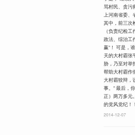
骂村民、贪污救
上河南省委、
其中，前三次
（负责纪检工
政法、综治工
赢”！ 可是
天的大村霸张
胁，乃至对举
帮助大村霸作
大村霸狡辩，
事。” 最后，
正）两万多元
的党风党纪！
2014-12-07