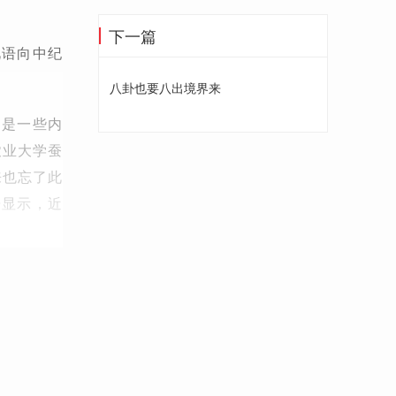
下一篇
此语向中纪
八卦也要八出境界来
只是一些内
农业大学蚕
来也忘了此
告显示，近