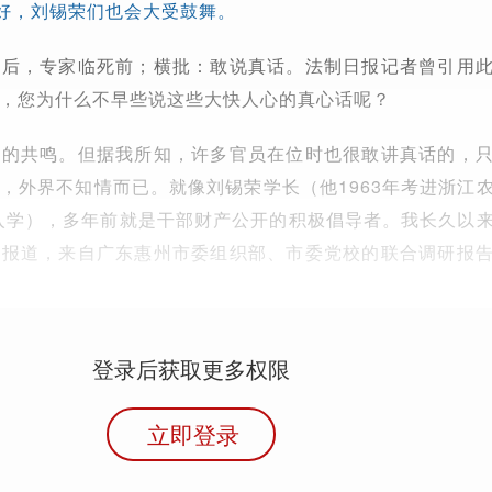
叫好，刘锡荣们也会大受鼓舞。
休后，专家临死前；横批：敢说真话。法制日报记者曾引用
，您为什么不早些说这些大快人心的真心话呢？
众的共鸣。但据我所知，许多官员在位时也很敢讲真话的，
，外界不知情而已。就像刘锡荣学长（他1963年考进浙江
年入学），多年前就是干部财产公开的积极倡导者。我长久以
体报道，来自广东惠州市委组织部、市委党校的联合调研报
登录后获取更多权限
立即登录