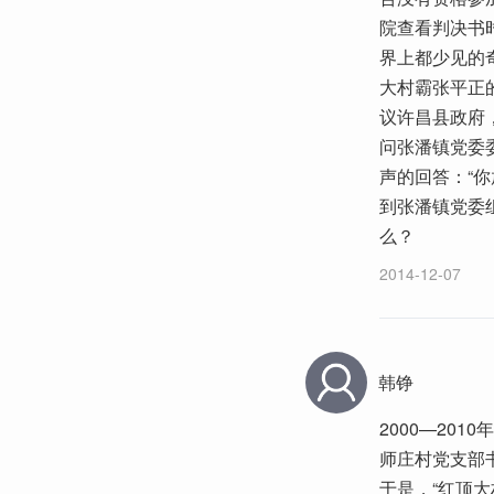
院查看判决书
界上都少见的
大村霸张平正
议许昌县政府，
问张潘镇党委
声的回答：“你
到张潘镇党委
么？
2014-12-07
韩铮
2000—20
师庄村党支部
于是，“红顶