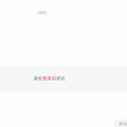
4评论
请在
登录
后评论
按点