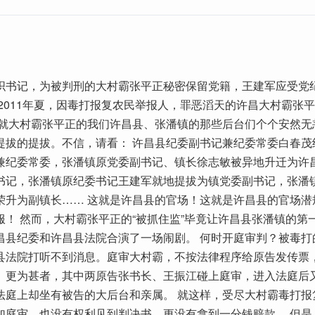
织书记，为被判刑的大村霸张平正秘密保留党籍，王建军应受党
 2011年夏，因毒打报复农民举报人，罪恶滔天的许昌大村霸张
成就大村霸张平正的我们许昌县、张潘镇的那些后台们个个安然无
提拔的提拔。不信，请看： 许昌县纪委副书记兼纪委常委白春茂
兼纪委常委，张潘镇原党委副书记、镇长徐志敏被异地升迁为许
书记，张潘镇原纪委书记王建军就地提拔为镇党委副书记，张潘
荣升为副镇长…… 这就是许昌县的官场！这就是许昌县的官场潜
服！ 然而，大村霸张平正的“被抓住监”毕竟让许昌县张潘镇的第
昌县纪委和许昌县法院合演了一场闹剧。 何时开庭审判？被毒打
县法院打听不到消息。庭审大村霸，不按法律程序给原告发传票
。更为甚者，其中两原告张书长、王振江碰上庭审，进入法庭后
法庭上却坐有被告的大后台和亲属。 就这样，受尽大村霸毒打报
加庭审，也没有权利见到判决书，更没有拿到一分钱赔款。 但是