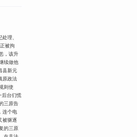
纪处理、
平正被拘
恙，该升
继续做他
昌县新元
镇原政法
规则使
一后台们慌
的三原告
，连个电
又被驱逐
复的三原
，在县法