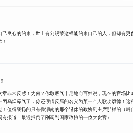
自己良心的约束，世上有刘锡荣这样能约束自己的人，但却有更
欲！
06
文章非常反感！为何？你敢底气十足地向百姓说，现在的官场比3
一团乌烟瘴气了，你还假借反腐的名义为某一个人歌功颂德！这
过！值得褒扬的只有像湖南的那个退休的政协副主席那样的（叫
周有报道，最近扳倒了刚调到国家政协的一位大贪官）