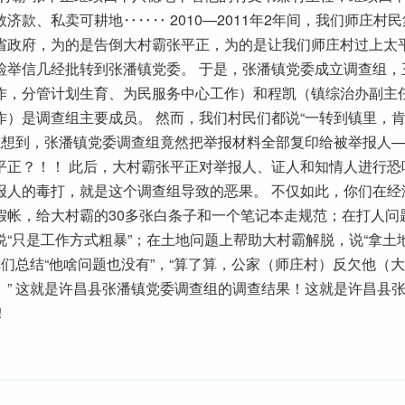
济款、私卖可耕地‥‥‥ 2010—2011年2年间，我们师庄村
省政府，为的是告倒大村霸张平正，为的是让我们师庄村过上太
检举信几经批转到张潘镇党委。 于是，张潘镇党委成立调查组，
作，分管计划生育、为民服务中心工作）和程凯（镇综治办副主
作）是调查组主要成员。 然而，我们村民们都说“一转到镇里，
，谁想到，张潘镇党委调查组竟然把举报材料全部复印给被举报人
平正？！！ 此后，大村霸张平正对举报人、证人和知情人进行恐
报人的毒打，就是这个调查组导致的恶果。 不仅如此，你们在经
假帐，给大村霸的30多张白条子和一个笔记本走规范；在打人问
说“只是工作方式粗暴”；在土地问题上帮助大村霸解脱，说“拿土
你们总结“他啥问题也没有”，“算了算，公家（师庄村）反欠他（
。” 这就是许昌县张潘镇党委调查组的调查结果！这就是许昌县
！