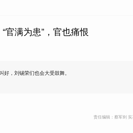
“官满为患”，官也痛恨
会叫好，刘锡荣们也会大受鼓舞。
责任编辑：蔡军剑 实