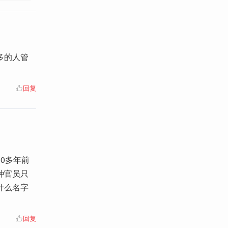
多的人管
回复
0多年前
种官员只
什么名字
回复