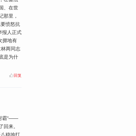
国、在世
记那里，
就要愤怒抗
民举报人正式
次掷地有
孟林两同志
底是为什
回复
村霸”——
了回来。
平八稳地打