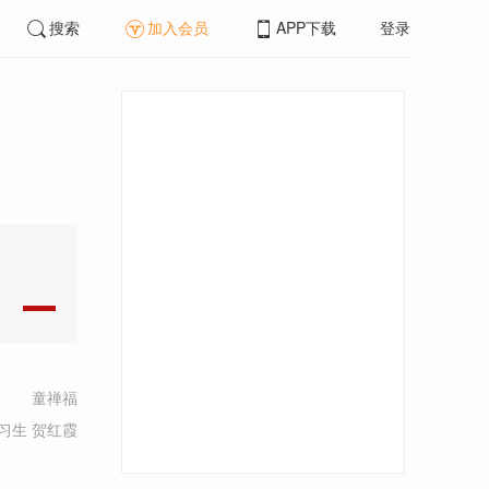
搜索
加入会员
APP下载
登录
童禅福
习生 贺红霞