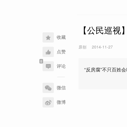
【公民巡视】
收藏
原创
2014-11-27
点赞
评论
“反房腐”不只百姓
分
享
微信
到
微博