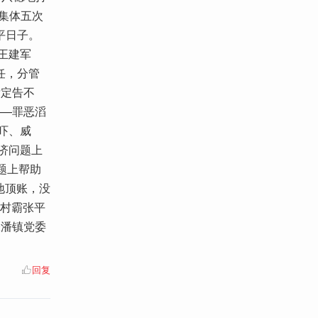
民集体五次
平日子。
王建军
任，分管
肯定告不
——罪恶滔
吓、威
济问题上
题上帮助
地顶账，没
大村霸张平
张潘镇党委
回复