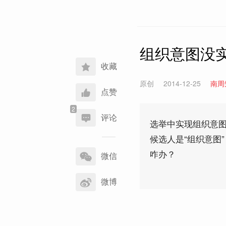
组织意图没
收藏
原创
2014-12-25
南周
点赞
评论
选举中实现组织意
候选人是“组织意图
分
咋办？
享
微信
到
微博