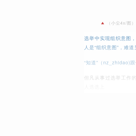
（小尘4x/图）
选举中实现组织意图
人是“组织意图”，难
“知道”（nz_zhid
但凡从事过选举工作的
人选选上