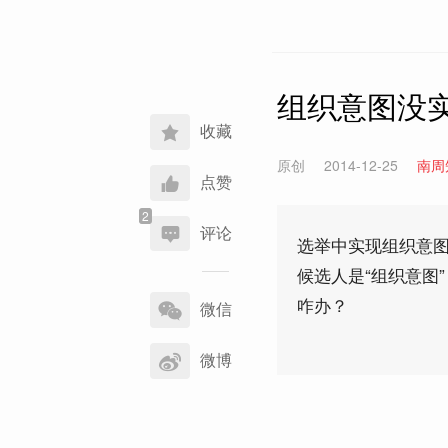
组织意图没
收藏
原创
2014-12-25
南周
点赞
评论
选举中实现组织意
候选人是“组织意图
分
咋办？
享
微信
到
微博