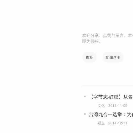
欢迎分享、点赞与留言。本
即为侵权。
选举
组织意图
【字节志·虹膜】从
文化
2013-11-05
台湾九合一选举：为
后
观点
2014-12-11