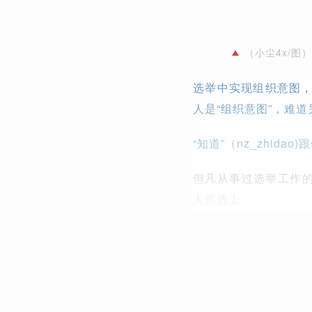
（小尘4x/图）
选举中实现组织意图
人是“组织意图”，难
“知道”（nz_zhid
但凡从事过选举工作的
人选选上