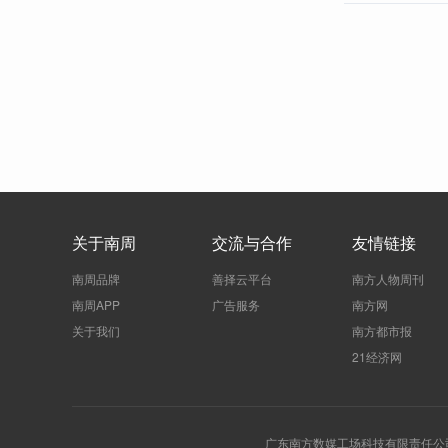
关于南周
交流与合作
友情链接
南周品牌
善择云平台
南方人物周刊
南周APP
广告服务
南方网
关于我们
南方都市报
21经济网
广东南方数媒工场科技有限责任公司 | 