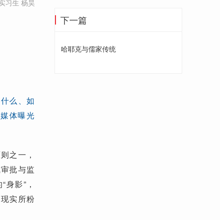
实习生 杨昊
下一篇
哈耶克与儒家传统
管什么、如
、媒体曝光
原则之一，
成审批与监
“身影”，
酷现实所粉