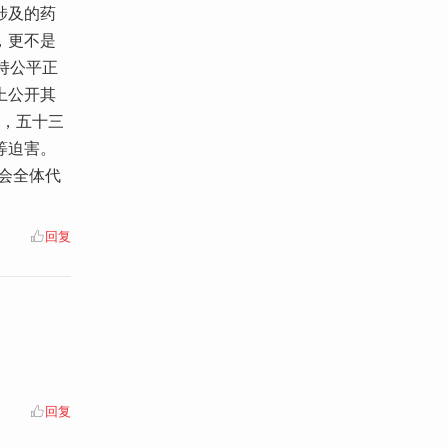
涉及的药
，更不是
持公平正
上公开其
族，五十三
等迫害。
两会全体代
回复
回复