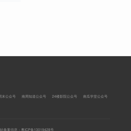
周末公众号
南周知道公众号
24楼影院公众号
南瓜学堂公众号
 网站备案信息：
粤ICP备13019428号