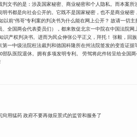
裁判文书的是：涉及国家秘密、商业秘密和个人隐私。而本案所
说明书都是向社会公开的。它既不是国家秘密，也不是商业秘密
再如以前“伟哥”专利案的判决书为什么能在网上公开？ 故请一切主
员、全国两会代表委员们），都来敦促北京一中院在中国法院网
涉外知识产权判决书。进而为民众伸张公平正义，拜托！ 张毅，回
京第一中级法院枉法裁判和德国科隆所在州法院签发的变造证据
5900部队医院退休。拥有多项发明专利。 劳驾将此件转呈给全国
！
沉疴用猛药 政府不要再做应景式的监管和服务了