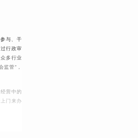
接参与、干
通过行政审
在众多行业
会监管”，
产经营中的
请上门来办