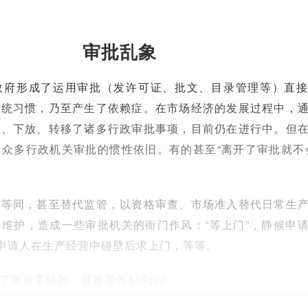
审批乱象
政府形成了运用审批（发许可证、批文、目录管理等）直
传统习惯，乃至产生了依赖症。在市场经济的发展过程中，
消、下放、转移了诸多行政审批事项，目前仍在进行中。但
众多行政机关审批的惯性依旧。有的甚至“离开了审批就不
批等同，甚至替代监管，以资格审查、市场准入替代日常生
维护，造成一些审批机关的衙门作风：“等上门”，静候申
着申请人在生产经营中碰壁后求上门，等等。
审批手续的，就被视作&ldquo