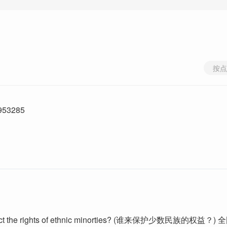
按点
53285
otect the rights of ethnic minorties? (谁来保护少数民族的权益？