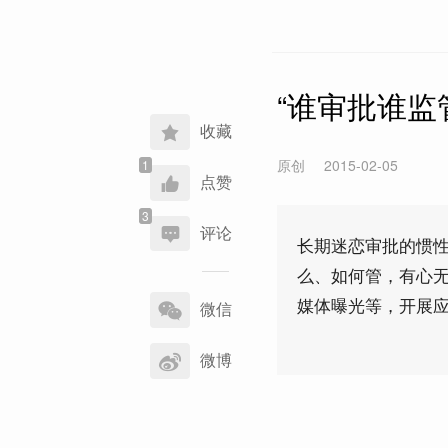
“谁审批谁监
收藏
原创
2015-02-05
点赞
评论
长期迷恋审批的惯
么、如何管，有心
分
媒体曝光等，开展
享
微信
到
微博