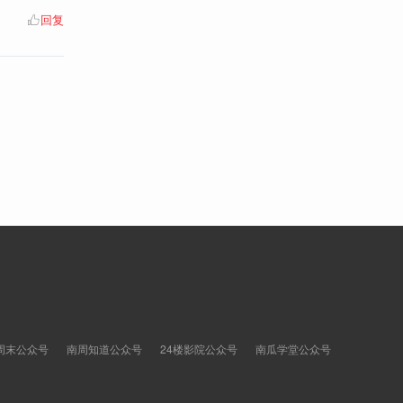
回复
周末公众号
南周知道公众号
24楼影院公众号
南瓜学堂公众号