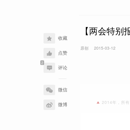
【两会特别
收藏
原创
2015-03-12
点赞
评论
分
享
微信
到
2014年，所
微博