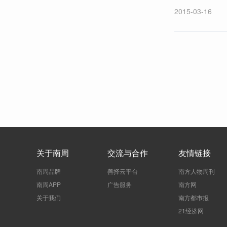
2015-03-16
关于南周
交流与合作
友情链接
南周品牌
善择云平台
南方人物周刊
南周APP
广告服务
南方网
关于我们
南方都市报
21经济网