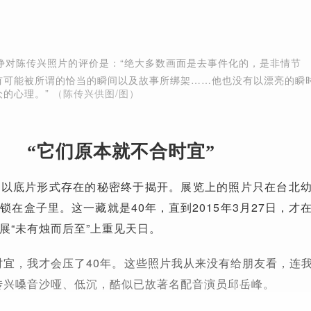
铮对陈传兴照片的评价是：“绝大多数画面是去事件化的，是非情节
有可能被所谓的恰当的瞬间以及故事所绑架……他也没有以漂亮的瞬
众的心理。”
（陈传兴供图/图）
“它们原本就不合时宜”
直以底片形式存在的秘密终于揭开。展览上的照片只在台北
锁在盒子里。这一藏就是40年，直到2015年3月27日，才
展“未有烛而后至”上重见天日。
时宜，我才会压了40年。这些照片我从来没有给朋友看，连
传兴嗓音沙哑、低沉，酷似已故著名配音演员邱岳峰。