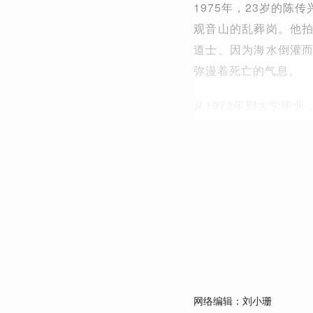
1975年，23岁的
观音山的乱葬岗。他
道士、因为海水倒灌
弥漫着死亡的气息。
从1972年到大学毕
网络编辑：刘小珊