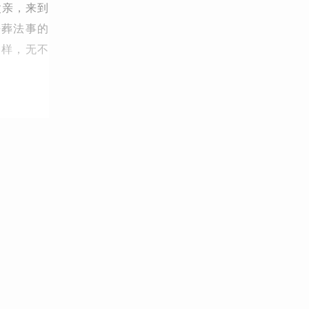
父亲，来到
丧葬法事的
一样，无不