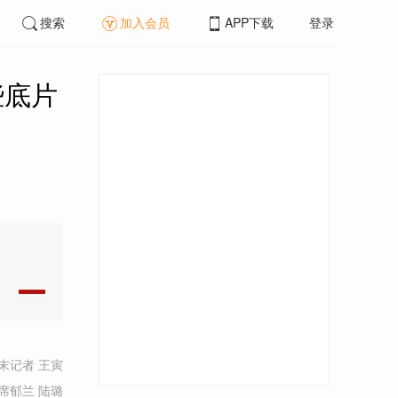
搜索
加入会员
APP下载
登录
些底片
末记者 王寅
席郁兰 陆璐