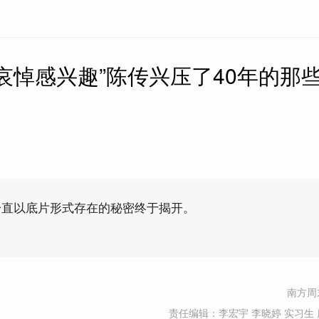
哀悼感兴趣”陈传兴压了40年的那
一直以底片形式存在的秘密终于揭开。
南方周
责任编辑：李宏宇 李晓婷 实习生 