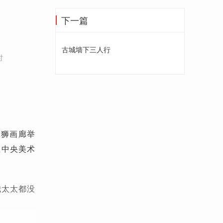
下一篇
古城墙下三人行
时
幼狮画廊举
在中央美术
我太太都没