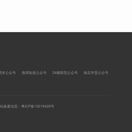
周末公众号
南周知道公众号
24楼影院公众号
南瓜学堂公众号
 网站备案信息：
粤ICP备13019428号