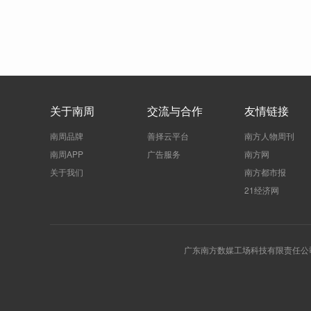
关于南周
交流与合作
友情链接
南周品牌
善择云平台
南方人物周刊
南周APP
广告服务
南方网
关于我们
南方都市报
21经济网
广东南方数媒工场科技有限责任公司 | 