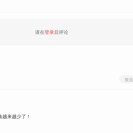
请在
登录
后评论
按点
族越来越少了！