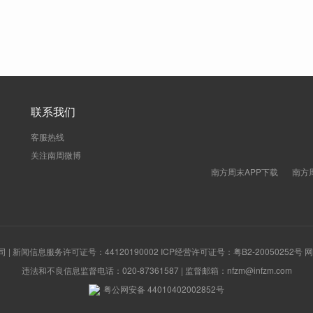
联系我们
客服热线
关注南周微博
南方周末APP下载
南方
新闻信息服务许可证号：44120190002 ICP经营许可证号：粤B2-20050252号
违法和不良信息监督电话：020-87361587 | 监督邮箱：nfzm@infzm.com
粤公网安备 44010402002852号