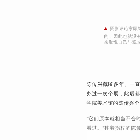
摄影评论家顾
的，因此也就没
来取悦自己与观
陈传兴藏匿多年、一
办过一次个展，此后都
学院美术馆的陈传兴个
“它们原本就相当不合
看过。”拄着拐杖的陈