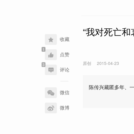
“我对死亡和
收藏
点赞
原创
2015-04-23
评论
分
陈传兴藏匿多年、
享
微信
到
微博