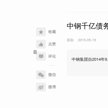
中钢千亿债务
收藏
原创
2015-05-19
点赞
评论
中钢集团自2014
分
享
微信
到
微博