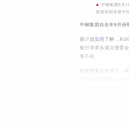
中钢集团5月
集团前期发展中
中钢集团自去年9月份曝
据
财新网
了解，从2
银行等牵头成立债委
着不前。
根据债委会的统计，截至
中金融机构债务近750