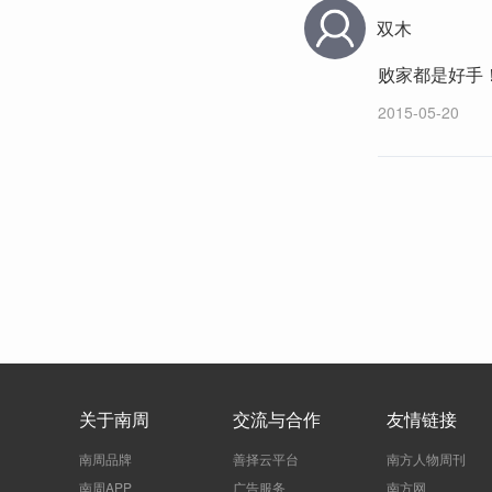
双木
败家都是好手
2015-05-20
关于南周
交流与合作
友情链接
南周品牌
善择云平台
南方人物周刊
南周APP
广告服务
南方网