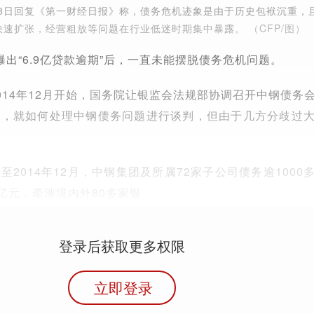
18日回复《第一财经日报》称，债务危机迹象是由于历史包袱沉重，
快速扩张，经营粗放等问题在行业低迷时期集中暴露。
（CFP/图）
出“6.9亿贷款逾期”后，一直未能摆脱债务危机问题。
014年12月开始，国务院让银监会法规部协调召开中钢债务
会，就如何处理中钢债务问题进行谈判，但由于几方分歧过
2014年12月，中钢集团及所属72家子公司债务逾1000
亿元，牵涉境内外80多家银
登录后获取更多权限
立即登录