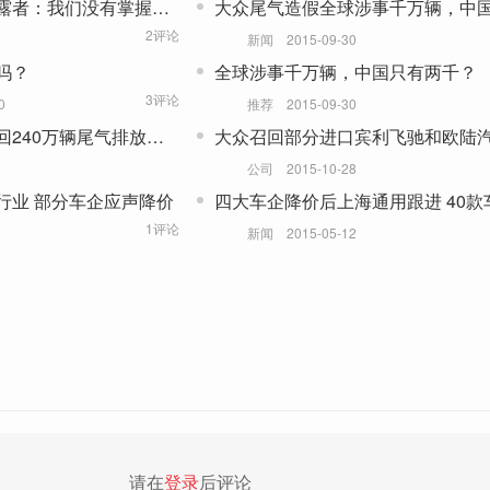
露者：我们没有掌握销
大众尾气造假全球涉事千万辆，中
汽车数据
千？
2评论
新闻
2015-09-30
吗？
全球涉事千万辆，中国只有两千？
3评论
0
推荐
2015-09-30
回240万辆尾气排放问
大众召回部分进口宾利飞驰和欧陆
5900辆
公司
2015-10-28
行业 部分车企应声降价
四大车企降价后上海通用跟进 40款
降5万
1评论
新闻
2015-05-12
请在
登录
后评论