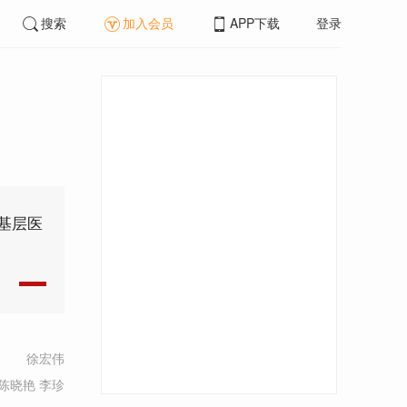
搜索
加入会员
APP下载
登录
基层医
徐宏伟
陈晓艳 李珍