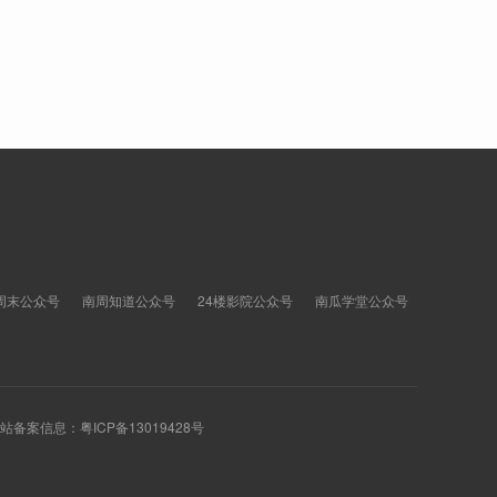
周末公众号
南周知道公众号
24楼影院公众号
南瓜学堂公众号
 网站备案信息：
粤ICP备13019428号