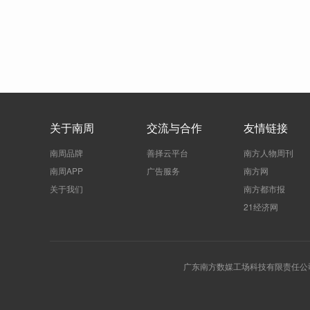
关于南周
交流与合作
友情链接
南周品牌
善择云平台
南方人物周刊
南周APP
广告服务
南方网
关于我们
南方都市报
21经济网
广东南方数媒工场科技有限责任公司 | 