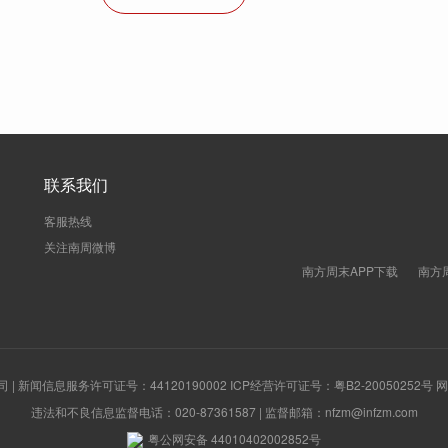
联系我们
客服热线
关注南周微博
南方周末APP下载
南方
新闻信息服务许可证号：44120190002 ICP经营许可证号：粤B2-20050252号
违法和不良信息监督电话：020-87361587 | 监督邮箱：nfzm@infzm.com
粤公网安备 44010402002852号