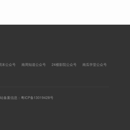
周末公众号
南周知道公众号
24楼影院公众号
南瓜学堂公众号
 网站备案信息：
粤ICP备13019428号