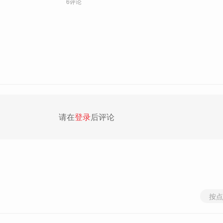
6评论
请在
登录
后评论
按点