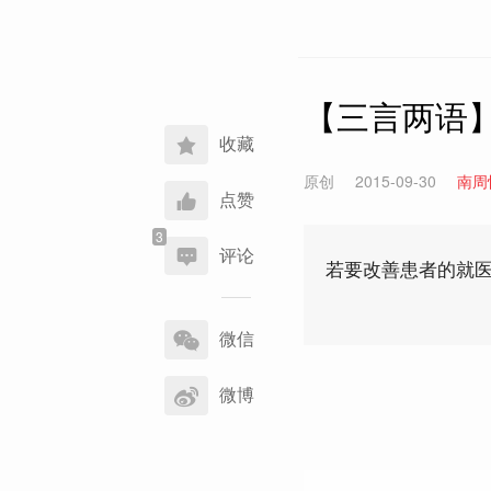
【三言两语】
收藏
原创
2015-09-30
南周
点赞
评论
若要改善患者的就医
分
享
微信
到
微博