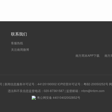
联系我们
客服热线
关注南周微博
南方周末APP下载
南方
新闻信息服务许可证号：44120190002 ICP经营许可证号：粤B2-20050252号
违法和不良信息监督电话：020-87361587 | 监督邮箱：nfzm@infzm.com
粤公网安备 44010402002852号