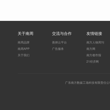
关于南周
交流与合作
友情链接
南周品牌
善择云平台
南方人物周刊
南周APP
广告服务
南方网
关于我们
南方都市报
21经济网
广东南方数媒工场科技有限责任公司 | 