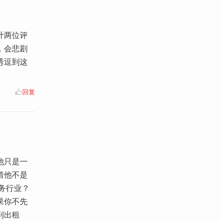
计两位评
，会悲剧
秀逗到这
回复
他只是一
惜他不是
务行业？
果你不先
到出租