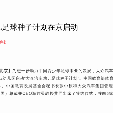
儿足球种子计划在京启动
动态
北京
】
为进一步助力中国青少年足球事业的发展，大众汽
点幼儿园启动“大众汽车幼儿足球种子计划”。中国教育部体
科、中国教育发展基金会秘书长张中原和大众汽车集团管
国）总裁兼CEO海兹曼教授共同出席了签约仪式，并向5