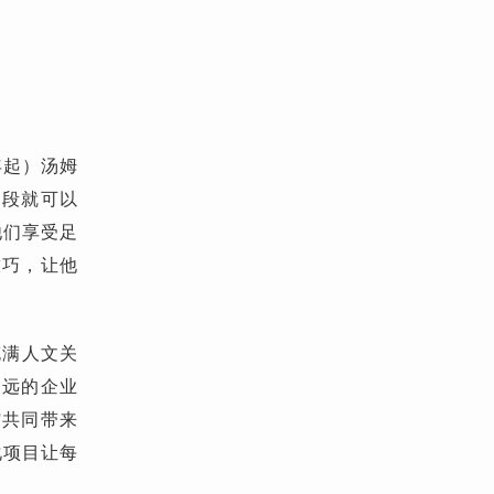
年起）汤姆
阶段就可以
他们享受足
技巧，让他
充满人文关
深远的企业
馆共同带来
化项目让每