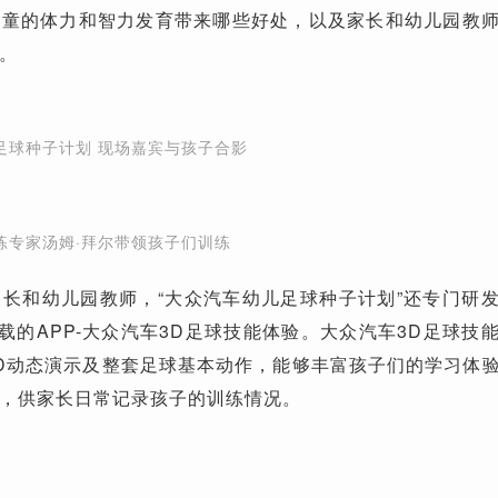
儿童的体力和智力发育带来哪些好处，以及家长和幼儿园教
。
足球种子计划 现场嘉宾与孩子合影
练专家汤姆·拜尔带领孩子们训练
长和幼儿园教师，“大众汽车幼儿足球种子计划”还专门研
下载的APP-大众汽车3D足球技能体验。大众汽车3D足球技
D动态演示及整套足球基本动作，能够丰富孩子们的学习体
，供家长日常记录孩子的训练情况。