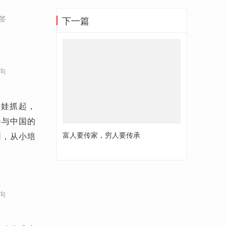
签
下一篇
向
娃娃抓起，
参与中国的
富人要传家，穷人要传承
园，从小培
向