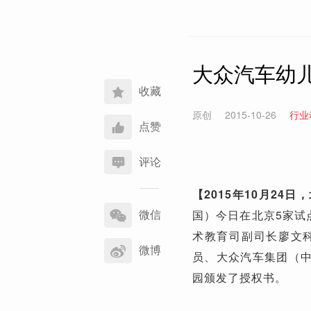
大众汽车幼
收藏
原创
2015-10-26
行业
点赞
评论
【
2015
年
10
月
24
日，
分
享
微信
国）今日在北京5家试
到
术教育司副司长廖文
微博
员、大众汽车集团（中
园颁发了授权书。