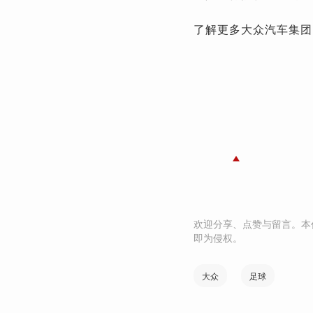
了解更多大众汽车集团
欢迎分享、点赞与留言。本
即为侵权。
大众
足球