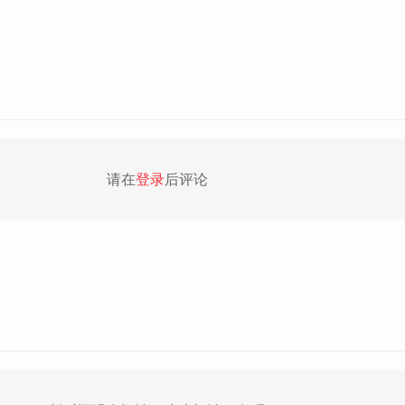
请在
登录
后评论