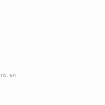
转载，否则