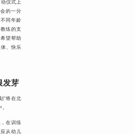
启动仪式上
社会的一分
对不同年龄
和教练的支
们希望帮助
健体、快乐
根发芽
划”将在北
中。
此，在训练
育应从幼儿