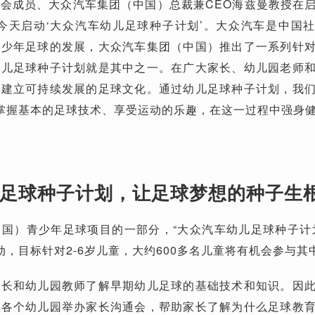
会成员、大众汽车集团（中国）总裁兼CEO海兹曼教授在
今天启动‘大众汽车幼儿足球种子计划’。大众汽车是中国
青少年足球的发展，大众汽车集团（中国）推出了一系列针
幼儿足球种子计划就是其中之一。在广大家长、幼儿园老师
国建立可持续发展的足球文化。通过幼儿足球种子计划，我
’掌握基本的足球技术、享受运动的乐趣，在这一过程中强身
足球种子计划，让足球梦想的种子生
国）青少年足球项目的一部分，“大众汽车幼儿足球种子计
动，目标针对2-6岁儿童，大约600多名儿童将有机会参与其
家长和幼儿园教师了解早期幼儿足球的基础技术和知识。因
在各个幼儿园举办家长沟通会，帮助家长了解为什么足球教