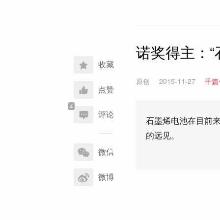
诺奖得主：“
收藏
原创
2015-11-27
千篇
点赞
评论
石墨烯电池在目前
的远见。
分
享
微信
到
微博