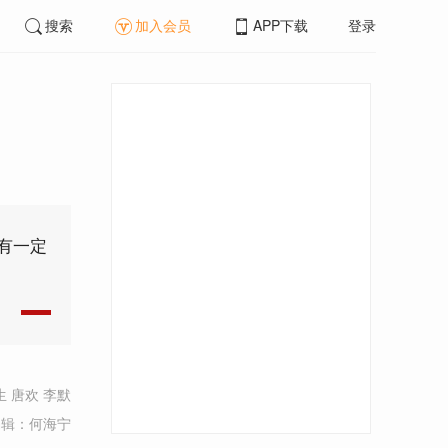
搜索
加入会员
APP下载
登录
有一定
 唐欢 李默
编辑：何海宁