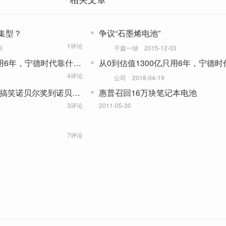
集型？
争议“石墨烯电池”
1评论
3
千篇一绿
2015-12-03
只用6年，宁德时代靠什
从0到估值1300亿只用6年，宁德时
么？
4评论
公司
2018-04-19
从搞笑诺贝尔奖到诺贝尔
惠普召回16万块笔记本电池
3评论
2011-05-30
7评论