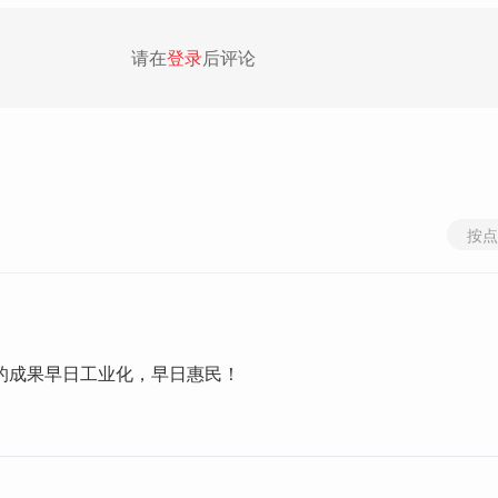
请在
登录
后评论
按点
的成果早日工业化，早日惠民！