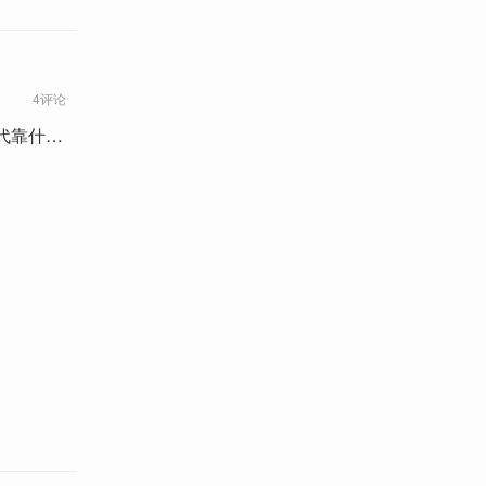
4评论
代靠什