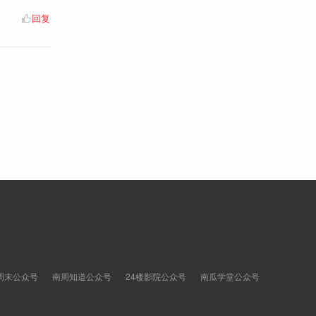
回复
周末公众号
南周知道公众号
24楼影院公众号
南瓜学堂公众号