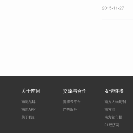
2015-11-27
关于南周
交流与合作
友情链接
南周品牌
善择云平台
南方人物周刊
南周APP
广告服务
南方网
关于我们
南方都市报
21经济网