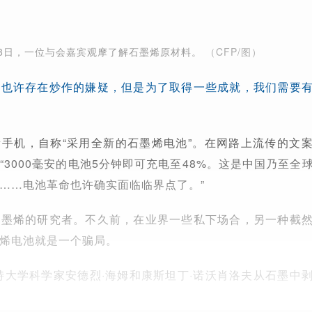
月28日，一位与会嘉宾观摩了解石墨烯原材料。
（CFP/图）
说也许存在炒作的嫌疑，但是为了取得一些成就，我们需要
手机，自称“采用全新的石墨烯电池”。在网路上流传的文
“3000毫安的电池5分钟即可充电至48%。这是中国乃至全
……电池革命也许确实面临临界点了。”
石墨烯的研究者。不久前，在业界一些私下场合，另一种截
烯电池就是一个骗局。
斯特大学科学家安德烈·海姆和康斯坦丁·诺沃肖洛夫从石墨中