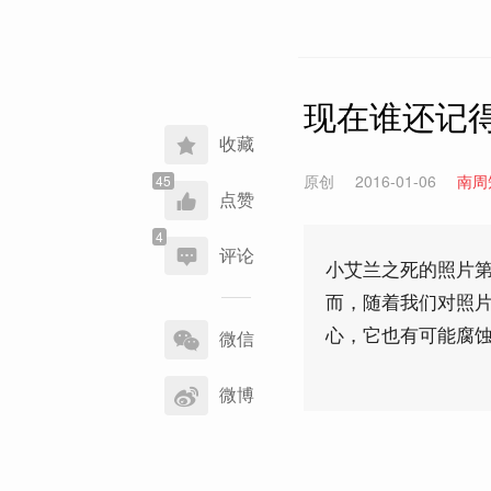
现在谁还记
收藏
原创
2016-01-06
南周
点赞
评论
小艾兰之死的照片
而，随着我们对照
分
心，它也有可能腐
享
微信
到
微博