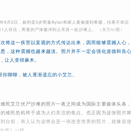
5年9月2日，叙利亚3岁男童Aylan和家人要偷渡到希腊，结果不幸沉
有1人存活，男童的尸体被冲到土耳其一处沙滩上。
（东方ic/图）
一次将这一疾苦以直观的方式传达出来，因而能够震撼人心
熟悉，这种震撼也越来越淡。照片并不一定会强化道德和良
，让人变得麻木。
ao）跟你聊聊，被人逐渐遗忘的小艾兰。
小难民艾兰伏尸沙滩的照片一夜之间成为国际主要媒体头条
视的难民危机终于成为人们关注的焦点。也正因为这张照片
推到台前，有人认为这将会是一张改变世界的照片，就像促
女孩》一样。