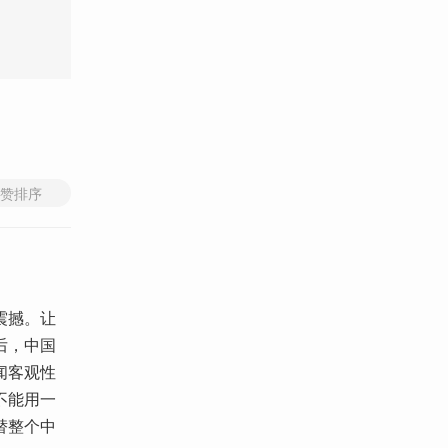
赞排序
震撼。让
后，中国
闻客观性
不能用一
替整个中