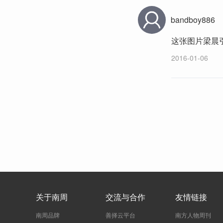
bandboy886
这张图片梁晨
2016-01-06
关于南周
交流与合作
友情链接
南周品牌
善择云平台
南方人物周刊