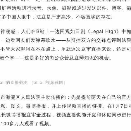
对庭审活动进行录音、录像、摄影或通过发送邮件、博客、
许多中国人眼中，法庭是严肃高冷、不容置喙的存在。
秘感，人们在B站上一边围观如日剧《Legal High》中
，一边看网友们发弹幕吹水——从辩控双方的交锋点评到法
…不管大家聊得在不在点上，单就这次庭审直播来说，还是
鼓个掌——这是多好的向公众普及庭辩知识的机会。
ibili的直播截图
（bilibili视频截图）
京市海淀区人民法院主动传播的：先是提前两天在自己的官
频、图文、微博播报，并上传视频直播的链接。在1月7日
条长微博播报庭审全过程，视频直播也随开庭和休庭同步进
100多万人观看了视频。