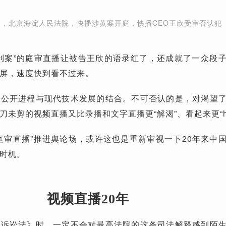
7日，北京海淀人民法院，快播涉黄案开庭，快播CEO王欣受审否认犯
）
利案”的庭审直播让被告王欣的语录红了，还成就了一众段
屏，速度快到看不过来。
法公开进程与现代技术发展的结合。不可否认的是，对渴望
未剪的视频直播又比录播和文字直播更“解渴”、看起来更“hi
庭审直播”推进舆论场，或许这也是重新审视一下20年来中
时机。
视频直播20年
事诉讼法》时，一定不会对最高法院的这条司法解释感到陌