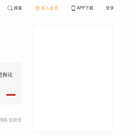
搜索
加入会员
APP下载
登录
进舆论
撰稿 郜碧澄