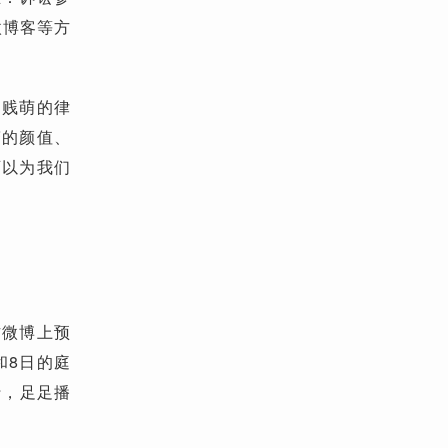
微博客等方
如贱萌的律
警的颜值、
可以为我们
方微博上预
和8日的庭
行，足足播