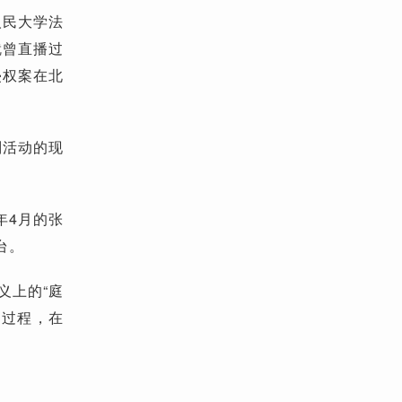
人民大学法
就曾直播过
侵权案在北
判活动的现
年4月的张
台。
义上的“庭
判过程，在