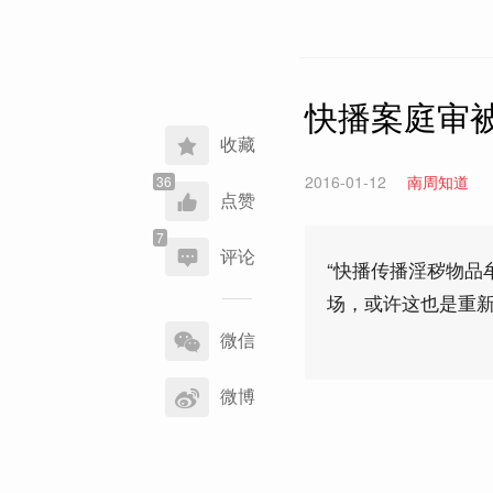
快播案庭审
收藏
2016-01-12
南周知道
点赞
评论
“快播传播淫秽物品
场，或许这也是重新
分
享
微信
到
微博