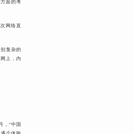
几方面的考
一次网络直
特别复杂的
传网上，内
。
月，“中国
近逐个体验