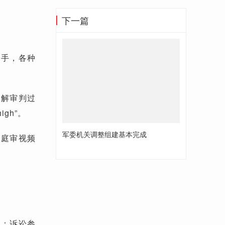
下一篇
子手，各种
了解审判过
gh”。
军委机关调整组建基本完成
国庭审视频
生：诉讼参