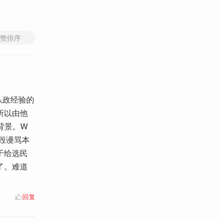
赞排序
从政经验的
所以由他
背景。W
毁谩骂本
于给选民
了。难道
回复