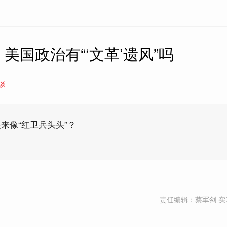
美国政治有“‘文革’遗风”吗
谈
来像“红卫兵头头”？
责任编辑：蔡军剑 实