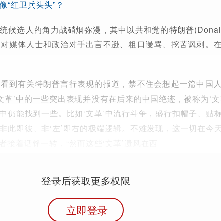
像“红卫兵头头”？
候选人的角力战硝烟弥漫，其中以共和党的特朗普(Donald T
次对媒体人士和政治对手出言不逊、粗口谩骂、挖苦讽刺。
上看到有关特朗普言行表现的报道，禁不住会想起一篇中国
‘文革’中的一些突出表现并没有在后来的中国绝迹，被称为‘文
中仍能找到一些。比如‘文革’中流行斗争，盛行扣帽子、贴
非此即彼、非‘左’即右的极端逻辑。不难发现，这一切在今
作者接着话锋一转，“然而这些‘文革’遗风在西
登录后获取更多权限
立即登录