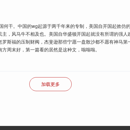
美国何干。中国的wg起源于两千年来的专制，美国自开国起效仿
民主，风马牛不相及也。美国自华盛顿开国起就没有所谓的强人
老罗斯福的压制财阀，杰斐逊那些宁愿一盘散沙都不愿有神马第
南方周末好，第一篇看的居然是这种文，嗡嗡嗡。
加载更多