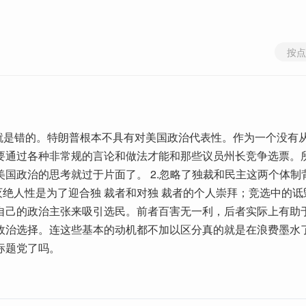
按点
上就是错的。特朗普根本不具有对美国政治代表性。作为一个没有
要通过各种非常规的言论和做法才能和那些议员州长竞争选票。
美国政治的思考就过于片面了。 2.忽略了独裁和民主这两个体制
灭绝人性是为了迎合独 裁者和对独 裁者的个人崇拜；竞选中的诋
自己的政治主张来吸引选民。前者百害无一利，后者实际上有助
政治选择。连这些基本的动机都不加以区分真的就是在浪费墨水
标题党了吗。