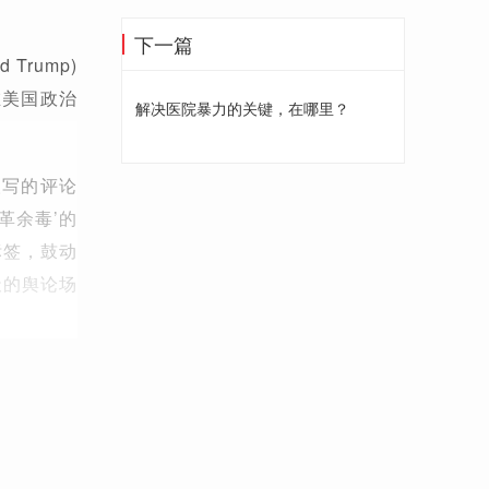
下一篇
rump)
在美国政治
解决医院暴力的关键，在哪里？
人写的评论
革余毒’的
标签，鼓动
天的舆论场