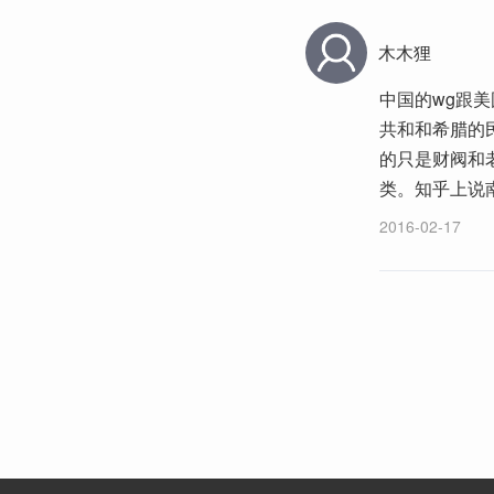
木木狸
中国的wg跟
共和和希腊的
的只是财阀和
类。知乎上说
2016-02-17