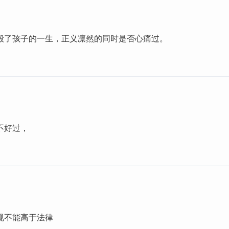
毁了孩子的一生，正义凛然的同时是否心痛过。
不好过，
规不能高于法律