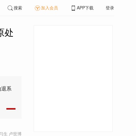
搜索
加入会员
APP下载
登录
原处
劝退系
习生 卢世博