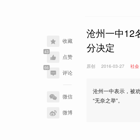
沧州一中1
收藏
分决定
点赞
原创
2016-03-27
社会
评论
分
沧州一中表示，被劝
享
微信
“无奈之举”。
到
微博