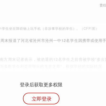
责
中学生坐在障碍物上玩手机（非涉事学校的学生）。
（CFP/图）
，南方周末报道了河北省沧州市沧州一中12名学生因携带或使用
对南方周末记者表示，被劝退的12名学生之前曾被学校“多次
系“为多数学生利益而做出的无奈之举”，根据学校的实际情况
登录后获取更多权限
立即登录