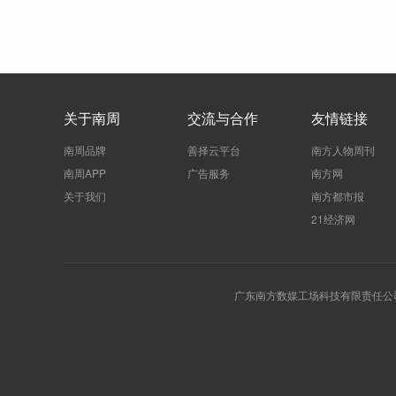
关于南周
交流与合作
友情链接
南周品牌
善择云平台
南方人物周刊
南周APP
广告服务
南方网
关于我们
南方都市报
21经济网
广东南方数媒工场科技有限责任公司 | 