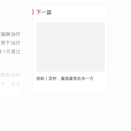
下一篇
艾滋病治疗
，用于治疗
年1月通过
人联合治疗
坐标丨宏村，徽派建筑在水一方
南中，也首