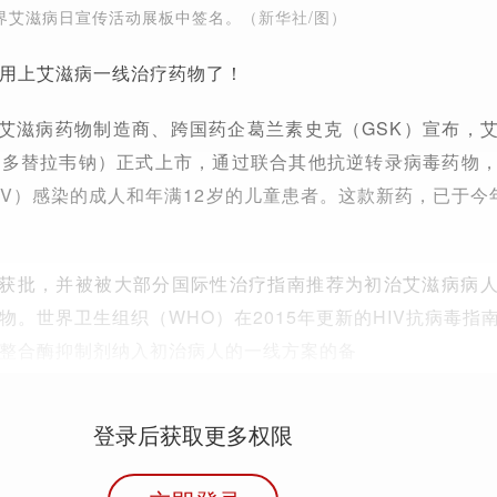
界艾滋病日宣传活动展板中签名。
（新华社/图）
用上艾滋病一线治疗药物了！
的艾滋病药物制造商、跨国药企葛兰素史克（GSK）宣布，
：多替拉韦钠）正式上市，通过联合其他抗逆转录病毒药物
IV）感染的成人和年满12岁的儿童患者。这款新药，已于今
家获批，并被被大部分国际性治疗指南推荐为初治艾滋病病
物。世界卫生组织（WHO）在2015年更新的HIV抗病毒指
整合酶抑制剂纳入初治病人的一线方案的备
登录后获取更多权限