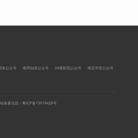
周末公众号
南周知道公众号
24楼影院公众号
南瓜学堂公众号
 网站备案信息：
粤ICP备13019428号