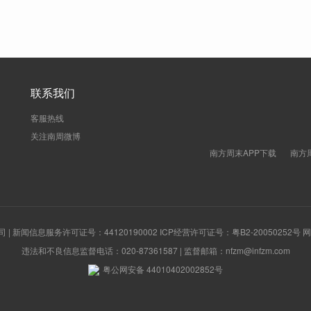
联系我们
客服热线
关注南周微博
南方周末APP下载
南方
新闻信息服务许可证号：44120190002 ICP经营许可证号：粤B2-20050252号
违法和不良信息监督电话：020-87361587 | 监督邮箱：nfzm@infzm.com
粤公网安备 44010402002852号