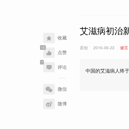
艾滋病初治
收藏
原创
2016-06-22
健言
点赞
评论
中国的艾滋病人终
分
享
微信
到
微博