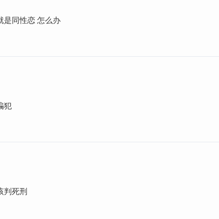
就是同性恋 怎么办
骗犯
该判死刑