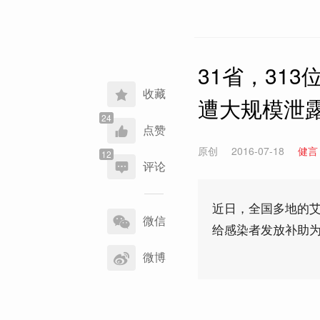
31省，31
收藏
遭大规模泄
点赞
原创
2016-07-18
健言
评论
分
近日，全国多地的
享
微信
给感染者发放补助
到
微博