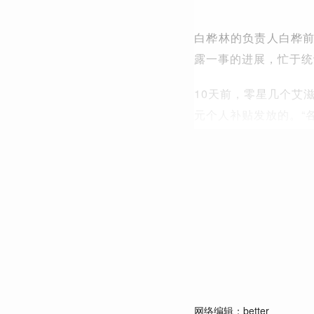
白桦林的负责人白桦
露一事的进展，忙于统
10天前，零星几个艾
元个人补贴发放的。“
网络编辑：better