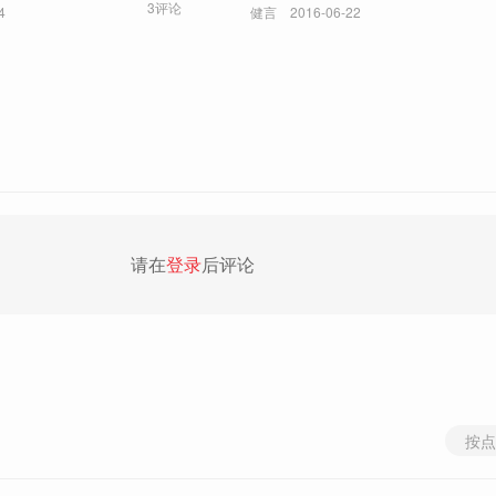
3评论
4
健言
2016-06-22
请在
登录
后评论
按点