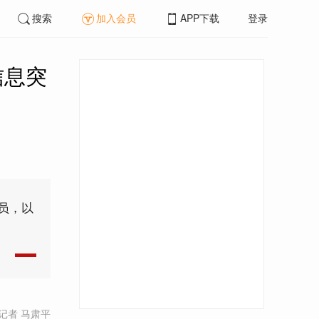
搜索
加入会员
APP下载
登录
信息突
员，以
记者 马肃平