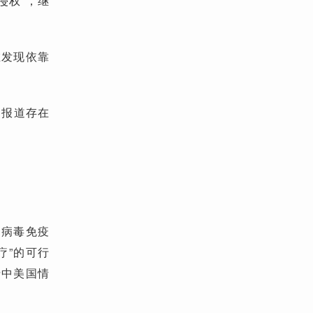
侵权”，继
在发现依靠
。
闻报道存在
为病毒免疫
疗”的可行
于中美国情