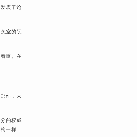
日发表了论
病免室的阮
被看重。在
子邮件，大
0分的权威
机构一样，