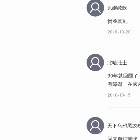
风继续吹
贵圈真乱
2016-10-20
北哈壯士
90年就回國
有障礙，在國
2016-10-15
天下乌鸦黑2386
回来自讨苦吃