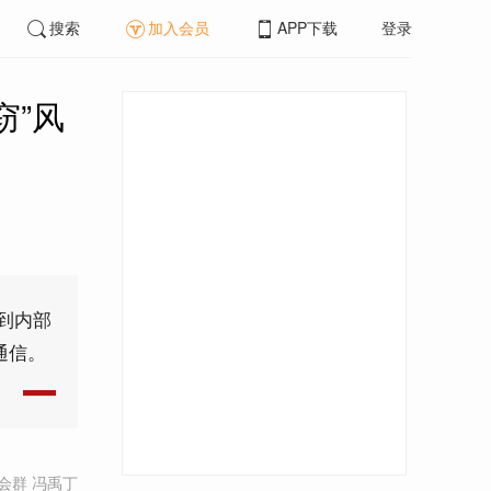
搜索
加入会员
APP下载
登录
窃”风
到内部
通信。
会群 冯禹丁