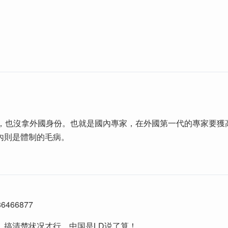
了，也沒拿外國身份。也就是國內專家，在外國第一代的專家要獲
內則是體制的毛病。
466877
，搞清楚状况才行，中国是LD说了算！