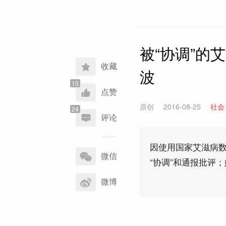
被“协调”的
收藏
波
点赞
原创
2016-08-25
社会
评论
分
因使用国家艾滋病
享
微信
“协调”和通报批评
到
微博