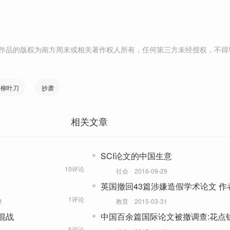
作品的版权为南方周末或相关著作权人所有，任何第三方未经授权，不得
柳叶刀
抄袭
相关文章
SCI论文的中国生意
10评论
社会
2016-09-29
英国撤回43篇涉嫌造假学术论文 作
自中国高校
1评论
1
教育
2015-03-31
混战
中国百余篇国际论文被撤调查:花点
文
5评论