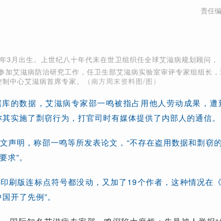
责任
57年3月出生。上世纪八十年代末在世卫组织任全球艾滋病规划顾问，
回国参加艾滋病防治研究工作，任卫生部艾滋病实验室审评专家组组长，
控制中心艾滋病首席专家。
（南方周末资料图/图）
据库的数据，艾滋病专家邵一鸣被指占用他人劳动成果，遭
称其实施了剽窃行为，打官司时有媒体提供了内部人的通信。
文声明，称邵一鸣等所发表论文，“不存在盗用数据和剽窃
要求”。
印刷版连标点符号都没动，又加了19个作者，这种情况在
中国开了先例”。