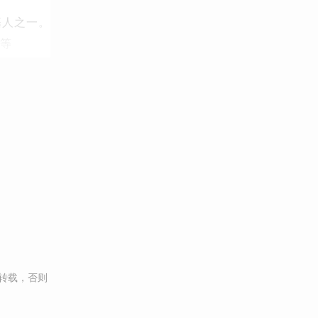
基人之一。
道等
转载，否则