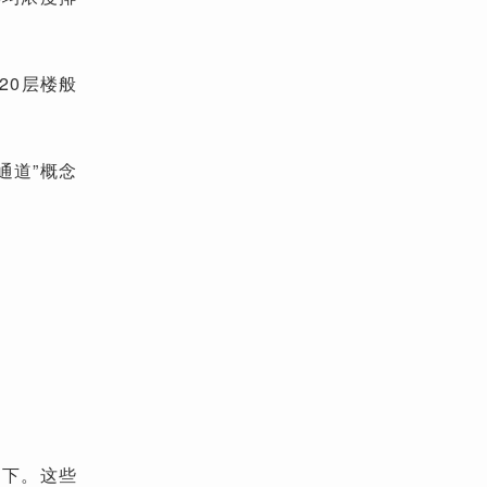
20层楼般
通道”概念
南下。这些