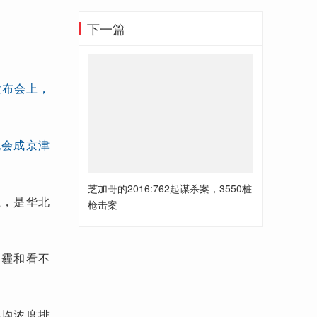
下一篇
发布会上，
也会成京津
芝加哥的2016:762起谋杀案，3550桩
上，是华北
枪击案
的霾和看不
年均浓度排