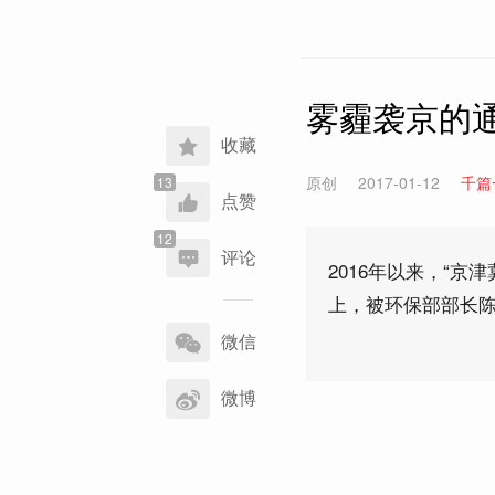
雾霾袭京的
收藏
原创
2017-01-12
千篇
点赞
评论
2016年以来，“京
上，被环保部部长
分
享
微信
到
微博