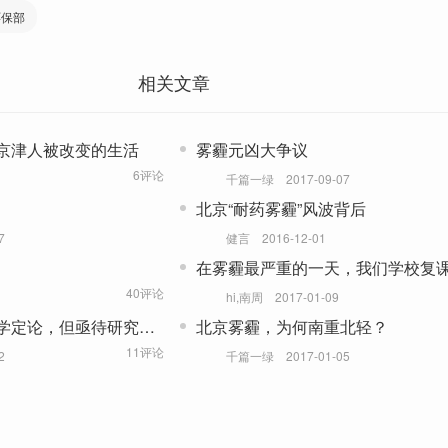
环保部
相关文章
京津人被改变的生活
雾霾元凶大争议
6评论
千篇一绿
2017-09-07
北京“耐药雾霾”风波背后
7
健言
2016-12-01
在雾霾最严重的一天，我们学校复
40评论
hi,南周
2017-01-09
学定论，但亟待研究破
北京雾霾，为何南重北轻？
11评论
2
千篇一绿
2017-01-05