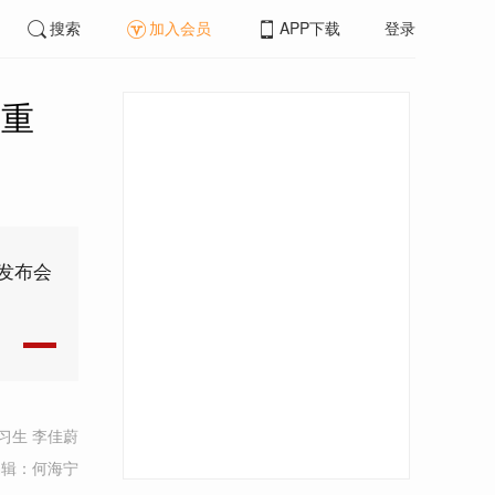
搜索
加入会员
APP下载
登录
务重
闻发布会
习生 李佳蔚
编辑：何海宁