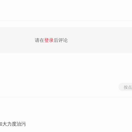
请在
登录
后评论
按点
加大力度治污