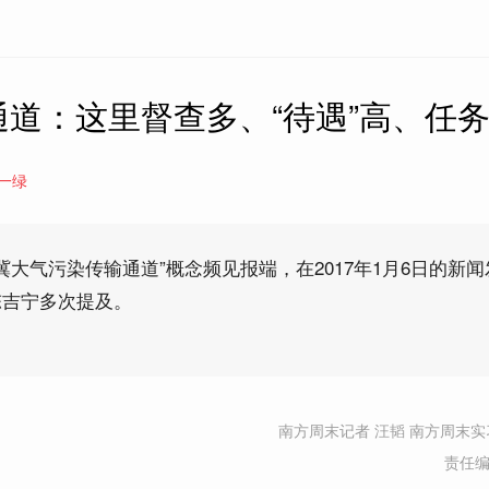
通道：这里督查多、“待遇”高、任
一绿
津冀大气污染传输通道”概念频见报端，在2017年1月6日的新
陈吉宁多次提及。
南方周末记者 汪韬 南方周末实
责任