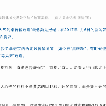
和河北省交界处空航拍地面雾霾。
（南方周末记者 张涛/图）
冀大气污染传输通道”概念频见报端，在2017年1月6日的新闻
次提及。
沙尘暴进京的西北风传输通道，如今被“黑转粉”，有时候
“等风来”通道。
之都邯郸、直隶总督署保定、首都北京……沿着太行山脉北
令人心悸的往往不是萧瑟的田野和无际的白雪，而是拨不开
数第5、倒数28，这是古都们在全国385个城市中的PM2.5