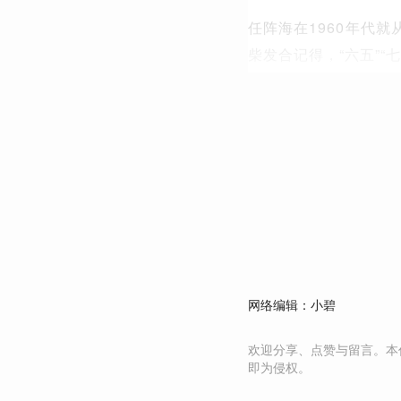
任阵海在1960年代
柴发合记得，“六五”
网络编辑：小碧
欢迎分享、点赞与留言。本
即为侵权。