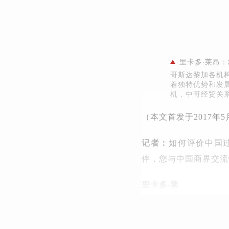
里卡多·莱昂：
哥斯达黎加各机
着独特优势和发
机，中哥经贸关
（本文首发于2017年
记者：
如何评价中国
伴，您与中国商界交流
里卡多·莱