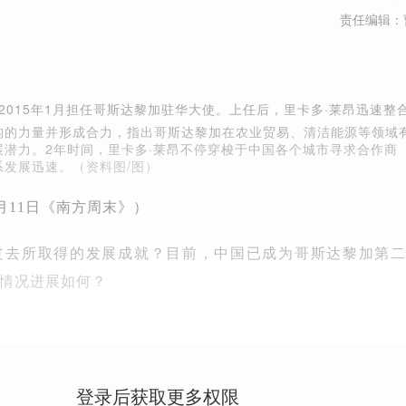
责任编辑：
2015年1月担任哥斯达黎加驻华大使。上任后，里卡多·莱昂迅速整
构的力量并形成合力，指出哥斯达黎加在农业贸易、清洁能源等领域
展潜力。2年时间，里卡多·莱昂不停穿梭于中国各个城市寻求合作商
系发展迅速。
（资料图/图）
5月11日《南方周末》）
过去所取得的发展成就？目前，中国已成为哥斯达黎加第
情况进展如何？
登录后获取更多权限