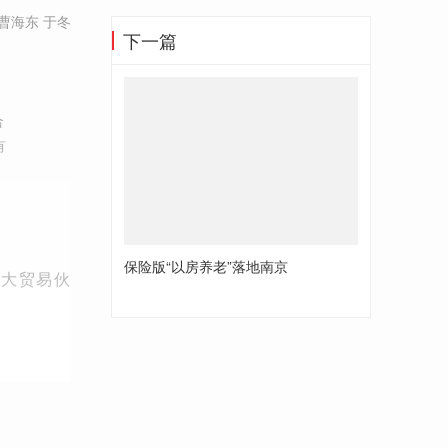
曹海东 于冬
下一篇
合
有
保险版“以房养老”落地南京
二大贸易伙