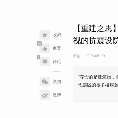
【重建之思】
收藏
视的抗震设
点赞
原创
2008-05-29
评论
分
“夺命的是建筑物，
享
微信
现震区的很多楼房
到
微博