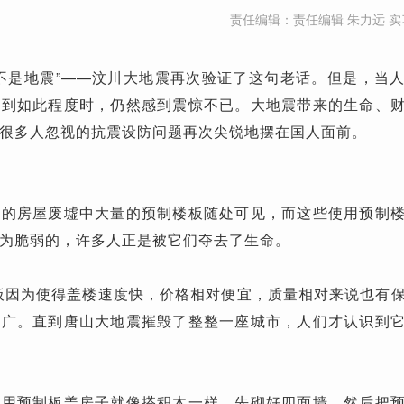
责任编辑：责任编辑 朱力远 实
不是地震”——汶川大地震再次验证了这句老话。但是，当
碎到如此程度时，仍然感到震惊不已。大地震带来的生命、
很多人忽视的抗震设防问题再次尖锐地摆在国人面前。
塌的房屋废墟中大量的预制楼板随处可见，而这些使用预制
为脆弱的，许多人正是被它们夺去了生命。
制板因为使得盖楼速度快，价格相对便宜，质量相对来说也有
推广。直到唐山大地震摧毁了整整一座城市，人们才认识到
使用预制板盖房子就像搭积木一样，先砌好四面墙，然后把