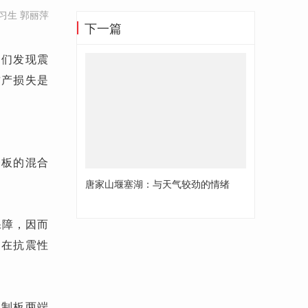
习生 郭丽萍
下一篇
人们发现震
财产损失是
楼板的混合
唐家山堰塞湖：与天气较劲的情绪
保障，因而
它在抗震性
预制板两端