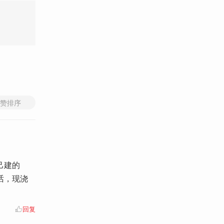
赞排序
己建的
话，现浇
回复