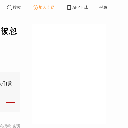
搜索
加入会员
APP下载
登录
—被忽
人们发
约撰稿 袁玥