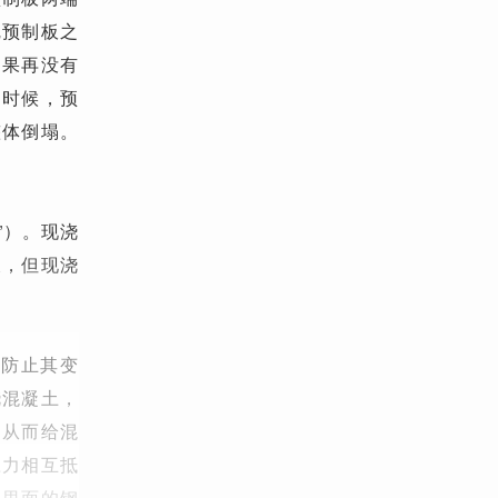
完预制板之
如果再没有
的时候，预
整体倒塌。
”）。现浇
长，但现浇
，防止其变
浇混凝土，
，从而给混
应力相互抵
，里面的钢