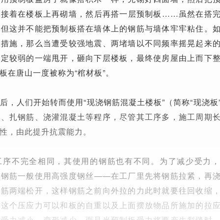
，接着在楼板上再砌墙，然后再搭一层预制板……虽然在搭
，但这并不能把预制板搭在墙体上的钢筋与墙体牢牢粘住。
术措施，那么当遭受较强地震、两堵墙以不同频率摇晃起来
固定较弱的一端甩开，砸向下层楼板，最终使房屋由上而下
板在唐山一度被称为“棺材板”。
后，人们开始转而使用“现浇钢筋混凝土楼板”（简称“现浇板
模、扎钢筋、浇灌混凝土等程序，尽管其工序多，施工周期
性，由此提升抗震能力。
工序不完全相同，其使用的钢筋也有不同。为了减少受力
的钢筋一般使用高强度钢丝——在工厂里先将钢筋拉紧，再
钢筋两端松开，这样钢筋之前向外拉的力此时就要往回收缩
。这个压应力可以和板的自重以及上面摆放物品所施加的拉
正受力减小，变形减少。而且当预制板受力将要产生裂缝时