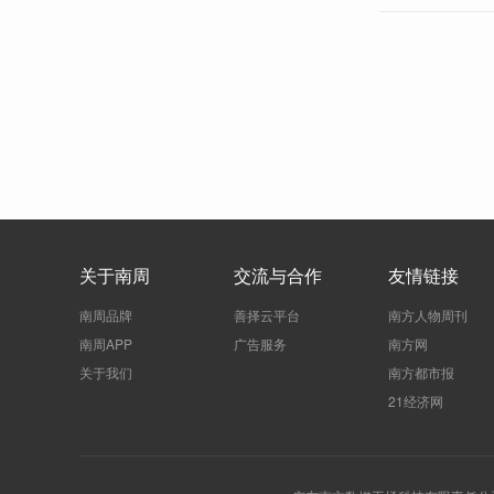
关于南周
交流与合作
友情链接
南周品牌
善择云平台
南方人物周刊
南周APP
广告服务
南方网
关于我们
南方都市报
21经济网