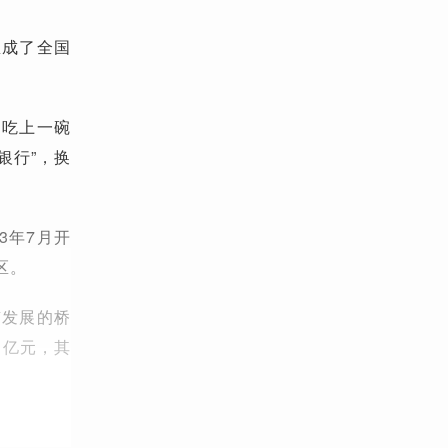
里成了全国
边吃上一碗
银行”，换
3年7月开
区。
南发展的桥
1亿元，其