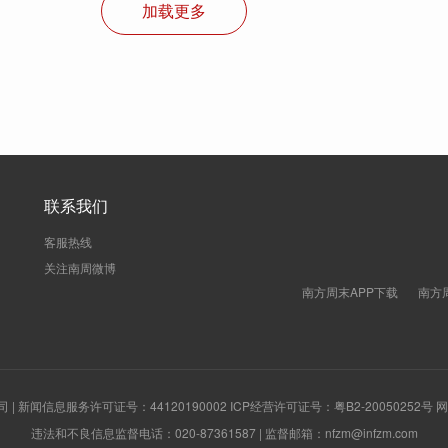
加载更多
联系我们
客服热线
关注南周微博
南方周末APP下载
南方
新闻信息服务许可证号：44120190002 ICP经营许可证号：粤B2-20050252号
违法和不良信息监督电话：020-87361587 | 监督邮箱：nfzm@infzm.com