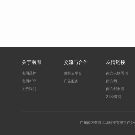
关于南周
交流与合作
友情链接
南周品牌
善择云平台
南方人物周刊
南周APP
广告服务
南方网
关于我们
南方都市报
21经济网
广东南方数媒工场科技有限责任公司 | 