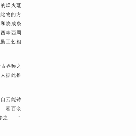
器的烟火蒸
造此物的方
成和烧成条
陕西等西周
，虽工艺粗
考古界称之
有人据此推
，自云能铸
殿，容百余
珍之……”