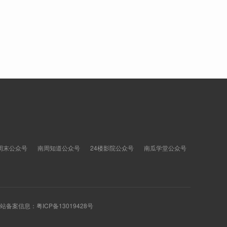
周末公众号
南周知道公众号
24楼影院公众号
南瓜学堂公众号
 网站备案信息：
粤ICP备13019428号