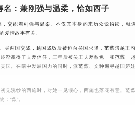
得名：兼刚强与温柔，恰如西子
璃，交织着刚强与温柔。不仅其本身的来历众说纷纭，就连
的爱情故事有关。
越、吴两国交战，越国战败后被迫向吴国求降，范蠡陪越王
践逐渐赢得了夫差信任，三年后被吴王夫差赦免，和范蠡一
灭吴国。在暗中发展国力的同时，派范蠡、文种遍寻越国娇
边初见浣纱的西施时，对她一见倾心，西施也落花有意。范
物：“蠡”。