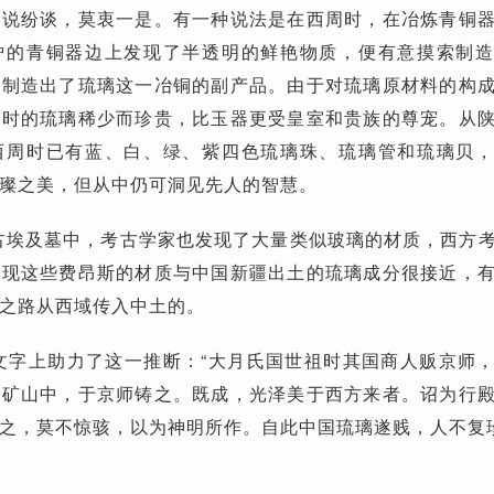
众说纷谈，莫衷一是。有一种说法是在西周时，在冶炼青铜
炉的青铜器边上发现了半透明的鲜艳物质，便有意摸索制
，制造出了琉璃这一冶铜的副产品。由于对琉璃原材料的构
当时的琉璃稀少而珍贵，比玉器更受皇室和贵族的尊宠。从
西周时已有蓝、白、绿、紫四色琉璃珠、琉璃管和琉璃贝
璨之美，但从中仍可洞见先人的智慧。
的古埃及墓中，考古学家也发现了大量类似玻璃的材质，西方
发现这些费昂斯的材质与中国新疆出土的琉璃成分很接近，
之路从西域传入中土的。
文字上助力了这一推断：“大月氏国世祖时其国商人贩京师
采矿山中，于京师铸之。既成，光泽美于西方来者。诏为行
之，莫不惊骇，以为神明所作。自此中国琉璃遂贱，人不复