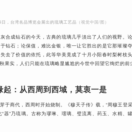
月15日，台湾名品博览会展出的琉璃工艺品
（视觉中国/图）
骨灰合成钻石的今天，古典的琉璃几乎淡出了人们的视野。
逊于钻石；论保值，难比金银，唯一让它胜出的是它那璀璨
于失去了价值的依托，此等华美竟成了十月小阳春时梨树枝
秋果实，人们只能在琉璃略显尴尬的今世中回望它绚烂的前
缘起：从西周到西域，莫衷一是
芽于商代，西周时开始烧制。《穆天子传》载，“周穆王登
此“器”乃琉璃。古称为璆琳、璢璃、璧流离、药玉、水精、