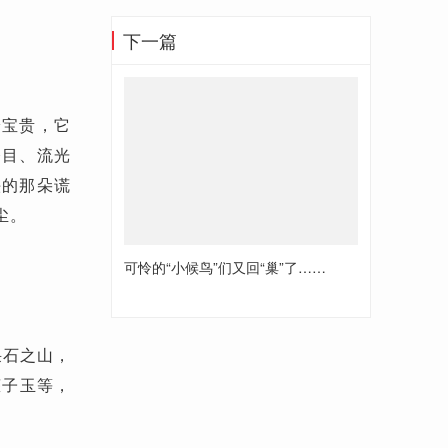
下一篇
论宝贵，它
夺目、流光
头的那朵谎
尘。
可怜的“小候鸟”们又回“巢”了……
采石之山，
罐子玉等，