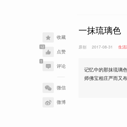
一抹琉璃色
收藏
原创
2017-08-31
生活
点赞
评论
记忆中的那抹琉璃
师佛宝相庄严而又
分
享
微信
到
微博