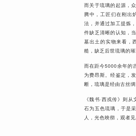
而关于琉璃的起源，
腾中，工匠们在刚出
法，并通过加工提炼
件缺乏清晰的认知，
墓出土的实物来看，
糙，缺乏后世琉璃的璀
而在距今5000余年
为费昂斯。经鉴定，
断，琉璃是经由古丝绸
《魏书·西戎传》则从
石为五色琉璃，于是
人，光色映彻，观者见