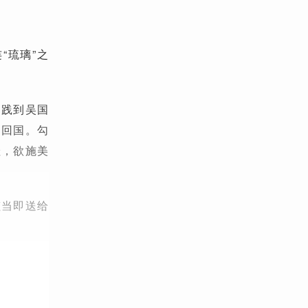
“琉璃”之
勾践到吴国
起回国。勾
娃，欲施美
蠡当即送给