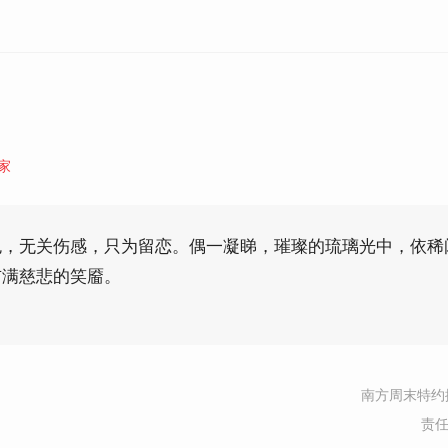
家
色，无关伤感，只为留恋。偶一凝睇，璀璨的琉璃光中，依稀
布满慈悲的笑靥。
南方周末特约
责