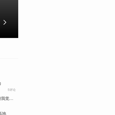
动
5评论
但我觉得
高地