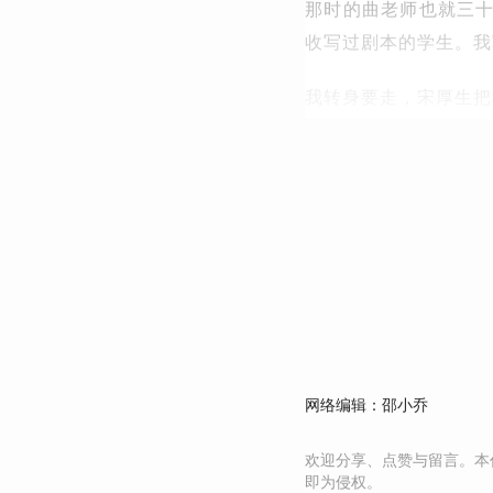
那时的曲老师也就三
收写过剧本的学生。我
我转身要走，宋厚生把
网络编辑：邵小乔
欢迎分享、点赞与留言。本
即为侵权。