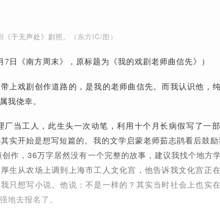
剧《于无声处》剧照。
（东方IC/图）
年9月7日《南方周末》，原标题为《我的戏剧老师曲信先》）
丁带上戏剧创作道路的，是我的老师曲信先。而我认识他，
属我侥幸。
处理厂当工人，此生头一次动笔，利用十个月长病假写了一
—其实开始是想写短篇的。我的文学启蒙老师茹志鹃看后鼓励
懂创作，36万字居然没有一个完整的故事，建议我找个地方
宋厚生从农场上调到上海市工人文化宫，他告诉我文化宫正
：我只想写小说。他说：不是一样的？其实当时社会上也实
强地去报名了。