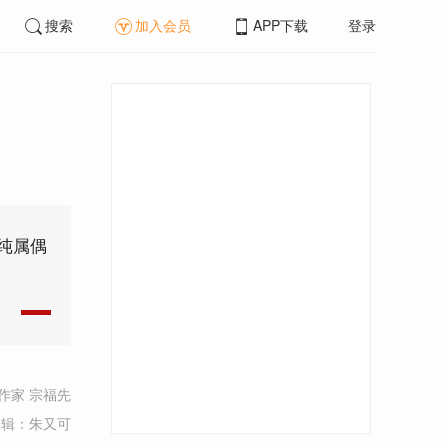
搜索
加入会员
APP下载
登录
纯属偶
作家 宗福先
编辑：朱又可