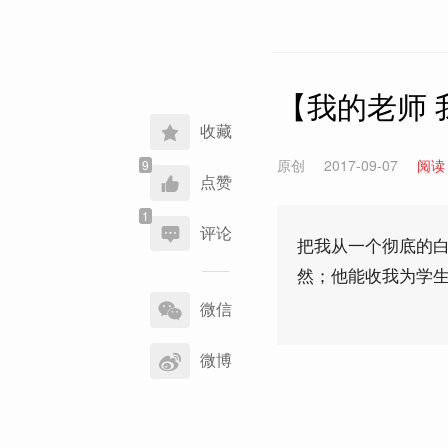
【我的老师
收藏
原创
2017-09-07
阅读
点赞
评论
把我从一个彻底的
然；他能收我为学
分
享
微信
到
微博