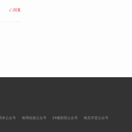
回复
周末公众号
南周知道公众号
24楼影院公众号
南瓜学堂公众号