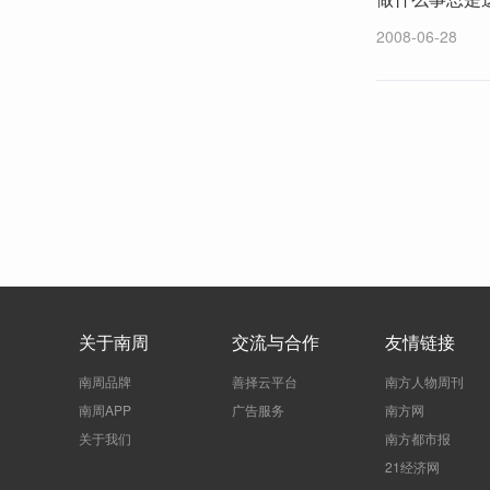
2008-06-28
关于南周
交流与合作
友情链接
南周品牌
善择云平台
南方人物周刊
南周APP
广告服务
南方网
关于我们
南方都市报
21经济网