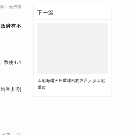
编辑：吴传震
下一篇
方政府有不
致使4.4
印尼海啸灾后重建机构发言人谈印尼
重建
使馆香川刚
洪水等，所