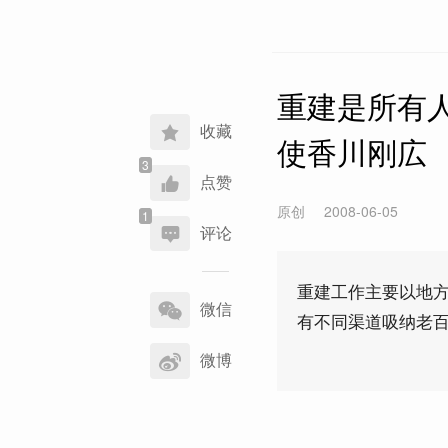
重建是所有
收藏
使香川刚広
点赞
原创
2008-06-05
评论
分
重建工作主要以地
享
微信
有不同渠道吸纳老
到
微博