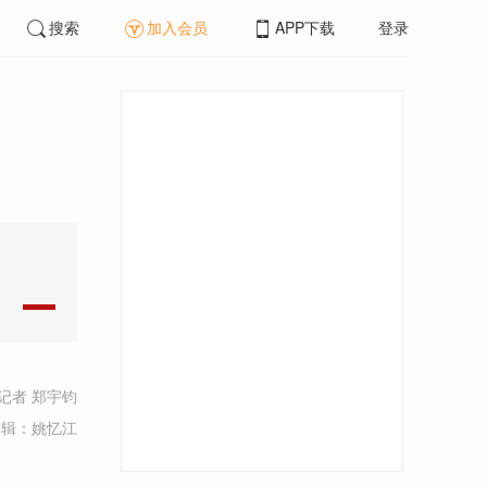
搜索
加入会员
APP下载
登录
记者 郑宇钧
编辑：姚忆江