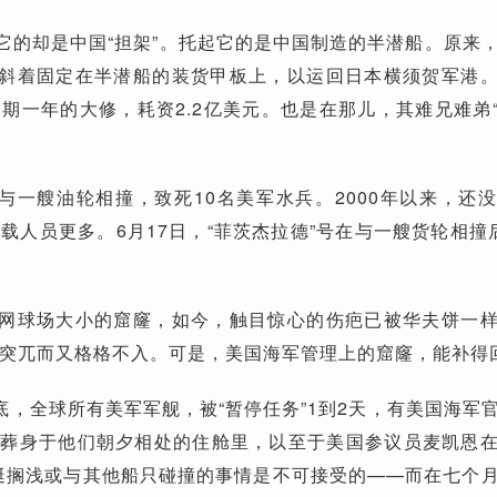
走它的却是中国“担架”。托起它的是中国制造的半潜船。原来
被斜着固定在半潜船的装货甲板上，以运回日本横须贺军港
期一年的大修，耗资2.2亿美元。也是在那儿，其难兄难弟
”号与一艘油轮相撞，致死10名美军水兵。2000年以来，还
载人员更多。6月17日，“菲茨杰拉德”号在与一艘货轮相撞
出网球场大小的窟窿，如今，触目惊心的伤疤已被华夫饼一
突兀而又格格不入。可是，美国海军管理上的窟窿，能补得
底，全球所有美军军舰，被“暂停任务”1到2天，有美国海军
人命葬身于他们朝夕相处的住舱里，以至于美国参议员麦凯恩
艇搁浅或与其他船只碰撞的事情是不可接受的——而在七个