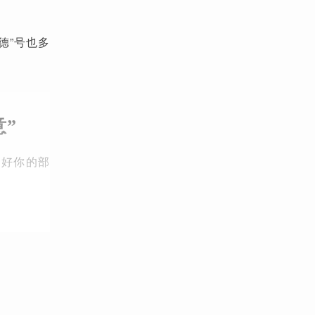
德”号也多
”
护好你的部