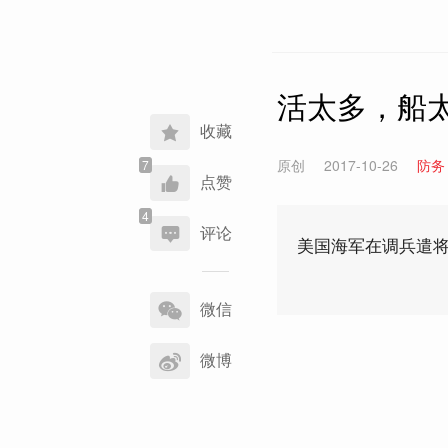
活太多，船太
收藏
原创
2017-10-26
防务
点赞
评论
美国海军在调兵遣
分
享
微信
到
微博