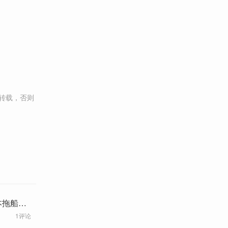
转载，否则
本拖船相
1评论