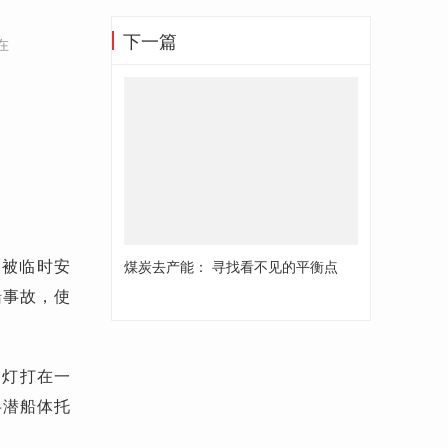
下一篇
在
，被临时安
煤炭去产能： 寻找看不见的平衡点
船事故，使
照灯打在一
半潜船体托