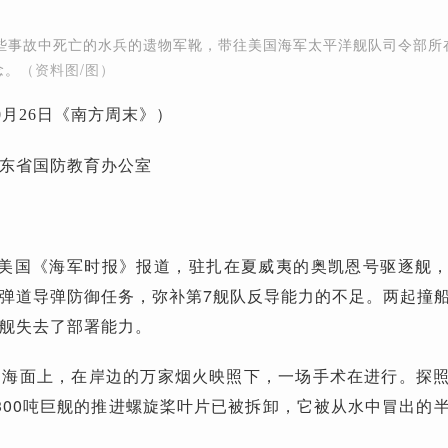
些事故中死亡的水兵的遗物军靴，带往美国海军太平洋舰队司令部所
念。
（资料图/图）
10月26日《南方周末》）
东省国防教育办公室
日，据美国《海军时报》报道，驻扎在夏威夷的奥凯恩号驱逐舰
弹道导弹防御任务，弥补第7舰队反导能力的不足。两起撞
舰失去了部署能力。
坡的海面上，在岸边的万家烟火映照下，一场手术在进行。探
300吨巨舰的推进螺旋桨叶片已被拆卸，它被从水中冒出的