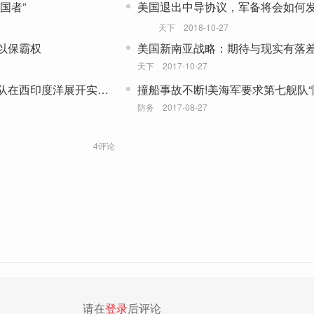
国者”
美国退出中导协议，军备将会如何
天下
2018-10-27
以保霸权
美国新南亚战略：期待与现实有落
天下
2017-10-27
队在西印度洋展开实弹
撞船事故不断!美海军要求第七舰队
改”
防务
2017-08-27
4评论
请在
登录
后评论