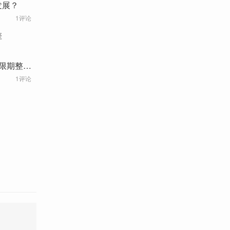
发展？
1评论
差
“限期整
1评论