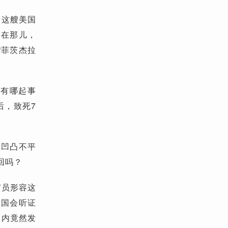
，这艘美国
。在那儿，
“菲茨杰拉
没有哪起事
后，致死7
样凹凸不平
回吗？
官员形容这
在国会听证
月内竟然发