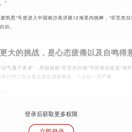
。”
“麦凯恩”号曾进入中国南沙美济礁12海里内挑衅，“菲茨杰拉
自由。
军更大的挑战，是心态疲倦以及自鸣得意
是“运气属于勇者”，而姐妹舰“菲茨杰拉德”号的座右铭是“保
海军已经三次在亚太发生撞船事故，一次比一次严重。
结束后，
登录后获取更多权限
立即登录