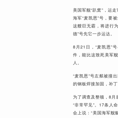
美国军舰“趴窝”，运
海军“麦凯恩”号，要
这艘巨无霸，将进行为
德”号先它一步运达。
8月21日，“麦凯恩
件，能比这致死美军舰
人。
“麦凯恩”号左舷被撞
的钢板焊接加固，补丁
为了调查及整顿，8月
“非常罕见”。17条
会上说：“美国海军舰