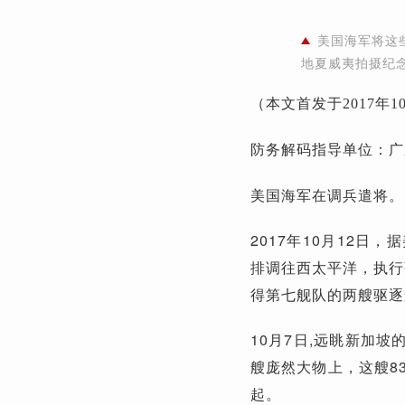
美国海军将这
地夏威夷拍摄纪
（本文首发于2017年
防务解码指导单位：广
美国海军在调兵遣将。
2017年10月12
排调往西太平洋，执行
得第七舰队的两艘驱逐
10月7日,远眺新加
艘庞然大物上，这艘8
起。