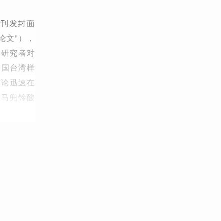
e）刊发封面
论文”），
，研究者对
中国台湾样
结论迅速在
含马兜铃酸