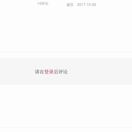
院限用，中医喊冤
14评论
健言
2017-10-26
请在
登录
后评论