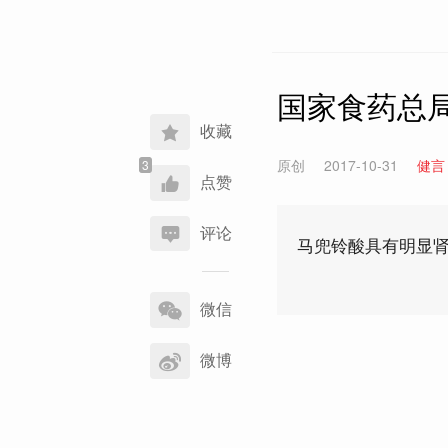
国家食药总
收藏
原创
2017-10-31
健言
点赞
评论
马兜铃酸具有明显
分
享
微信
到
微博