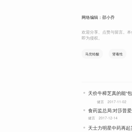
网络编辑：邵小乔
欢迎分享、点赞与留言。本
即为侵权。
马兜铃酸
肾毒性
天价牛樟芝真的能“包
健言
2017-11-02
食药监总局:对莎普
健言
2017-12-14
天士力明星中药再起