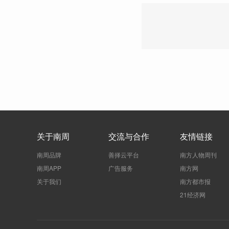
关于南周
交流与合作
友情链接
南周品牌
善择云平台
南方人物周刊
南周APP
广告服务
南方网
关于我们
南方都市报
21经济网