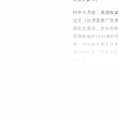
约半个月前，美国权威期刊《
论文《台湾及更广亚洲
该论文显示，含马兜
亚洲各地共1400例
本、56%的东南亚样
国内外引起了轩然大
的中药