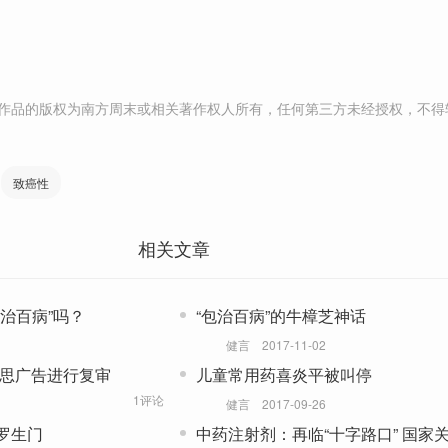
作品的版权为南方周末或相关著作权人所有，任何第三方未经授权，不得
致癌性
相关文章
治百病”吗？
“包治百病”的牛樟芝神话
健言
2017-11-02
爱思广告进行复审
儿童常用药喜炎平被叫停
1评论
健言
2017-09-26
罗生门
中药注射剂：再临“十字路口” 国家