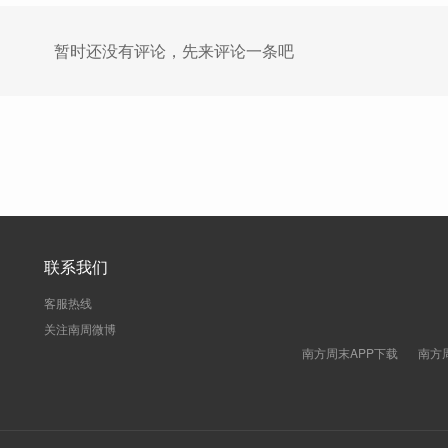
暂时还没有评论，先来评论一条吧
联系我们
客服热线
关注南周微博
南方周末APP下载
南方