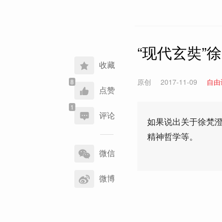
“现代玄奘”
收藏
原创
2017-11-09
自由
点赞
评论
如果说出关于徐梵澄
精神哲学等。
分
享
微信
到
微博