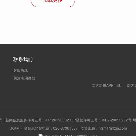
联系我们
客服热线
关注南周微博
南方周末APP下载
南方
新闻信息服务许可证号：44120190002 ICP经营许可证号：粤B2-20050252号
违法和不良信息监督电话：020-87361587 | 监督邮箱：nfzm@infzm.com