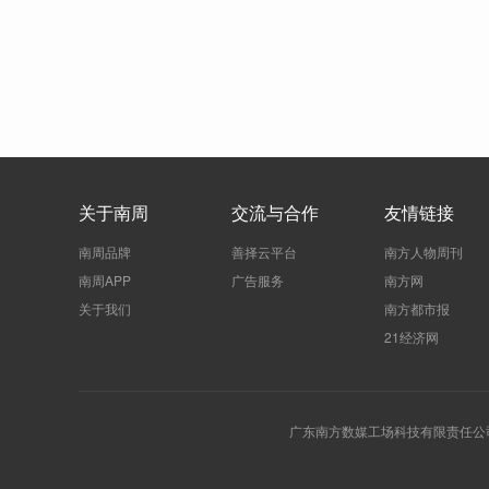
关于南周
交流与合作
友情链接
南周品牌
善择云平台
南方人物周刊
南周APP
广告服务
南方网
关于我们
南方都市报
21经济网
广东南方数媒工场科技有限责任公司 | 