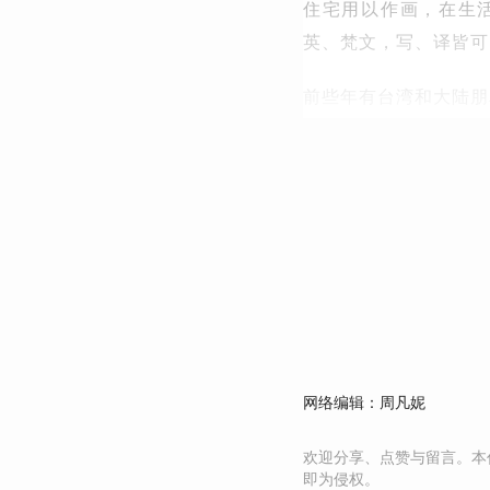
住宅用以作画，在生
英、梵文，写、译皆可
前些年有台湾和大陆朋
网络编辑：周凡妮
欢迎分享、点赞与留言。本
即为侵权。