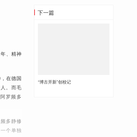
下一篇
3年、精神
神，在德国
“博古开新”创校记
个人。而毛
·阿罗频多
。
罗频多静修
供一个单独