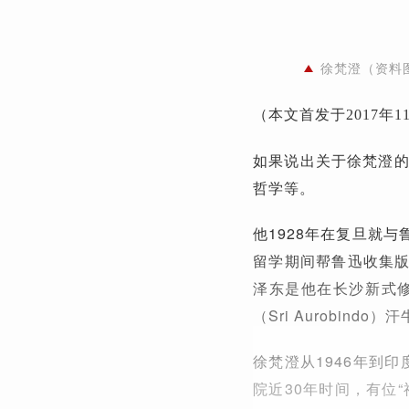
徐梵澄（资料
（本文首发于2017年
如果说出关于徐梵澄的
哲学等。
他1928年在复旦就
留学期间帮鲁迅收集
泽东是他在长沙新式
（Sri Aurobi
徐梵澄从1946年到
院近30年时间，有位