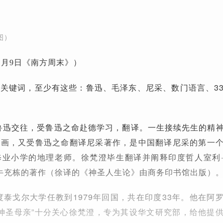
图）
11月9日《南方周末》）
关键词，至少有这些：鲁迅、毛泽东、尼采、数门语言、3
与鲁迅交往，受鲁迅之命赴德学习，翻译。一生接续先生的精
版画，又受鲁迅之命翻译尼采著作，是中国翻译尼采的第一
修业小学的地理老师。徐梵澄毕生翻译并阐释印度哲人室利
ndo）汗牛充栋的著作（徐译的《神圣人生论》由商务印书馆出版）
印度泰戈尔大学任教到1979年回国，共在印度33年。他在阿
“神圣母亲”十分关心徐梵澄，专为其设华文研究部，给他提