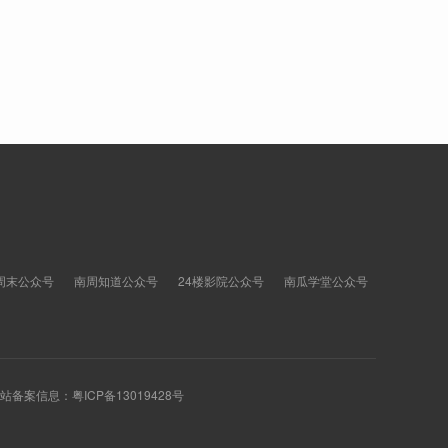
周末公众号
南周知道公众号
24楼影院公众号
南瓜学堂公众号
 网站备案信息：
粤ICP备13019428号