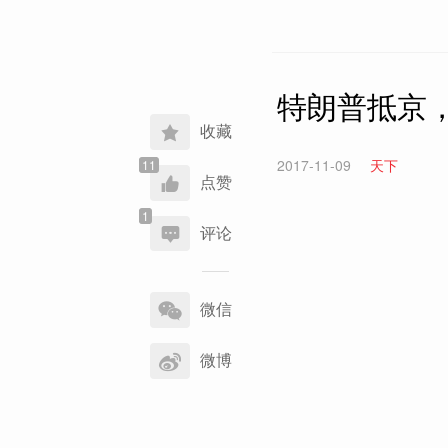
特朗普抵京
收藏
2017-11-09
天下
点赞
评论
分
享
微信
到
微博