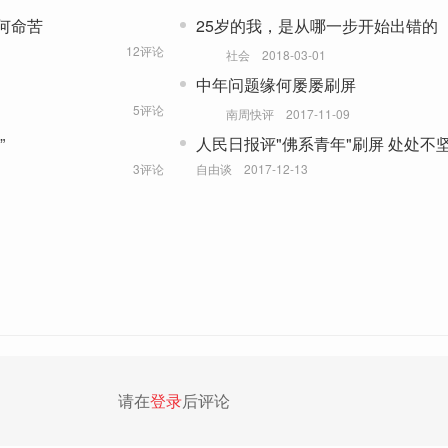
何命苦
25岁的我，是从哪一步开始出错的
12评论
社会
2018-03-01
中年问题缘何屡屡刷屏
5评论
南周快评
2017-11-09
”
人民日报评"佛系青年"刷屏 处处不坚
迷失自我
3评论
自由谈
2017-12-13
请在
登录
后评论