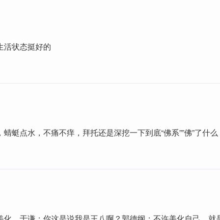
生活状态挺好的
蜻蜓点水，不痛不痒，拜托还是深挖一下到底“佛系””佛”了什么
美化。于谦：你这是说我是王八啊？郭德纲：不许美化自己。就