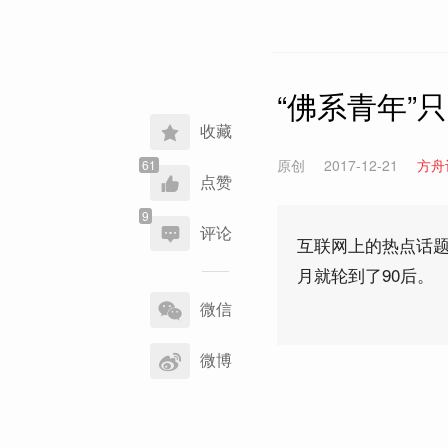
“佛系青年”
收藏
原创
2017-12-21
方舟
点赞
评论
互联网上的热点话
月就轮到了90后。
分
享
微信
到
微博