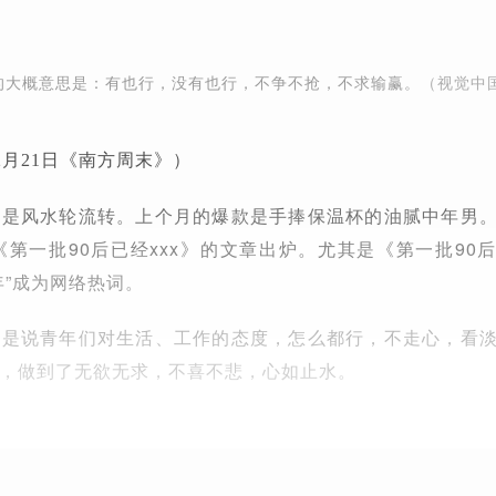
”的大概意思是：有也行，没有也行，不争不抢，不求输赢。
（视觉中国
12月21日《南方周末》）
总是风水轮流转。上个月的爆款是手捧保温杯的油腻中年男
《第一批90后已经xxx》的文章出炉。尤其是《第一批90
年”成为网络热词。
而是说青年们对生活、工作的态度，怎么都行，不走心，看
，做到了无欲无求，不喜不悲，心如止水。