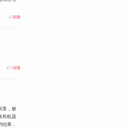
回复
1
回复
间里，被
络和机器
的结果，