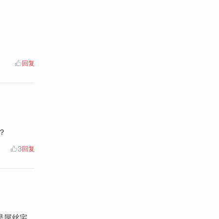
回复
？
3
回复
是屌丝宅