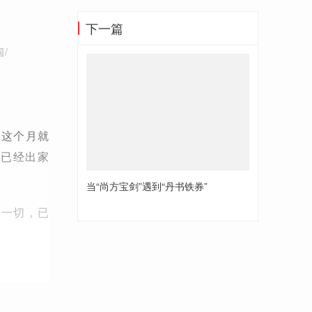
下一篇
/
。这个月就
后已经出家
当“尚方宝剑”遇到“丹书铁券”
淡一切，已